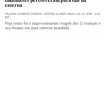
tailandeses percorreram para sair da
caverna
YOLANDA CLEMENTE POMEDA
/
ANTONIO ALONSO
|
Madri
|
JUL 10, 2018 - 11:47
EDT
Veja como foi o impressionante resgate das 12 crianças e
seu técnico em uma caverna inundada