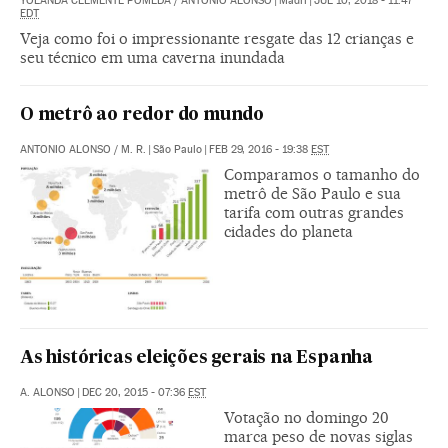
YOLANDA CLEMENTE POMEDA
/
ANTONIO ALONSO
|
Madri
|
JUL 10, 2018 - 11:47
EDT
Veja como foi o impressionante resgate das 12 crianças e
seu técnico em uma caverna inundada
O metrô ao redor do mundo
ANTONIO ALONSO
/
M. R.
|
São Paulo
|
FEB 29, 2016 - 19:38
EST
Comparamos o tamanho do
metrô de São Paulo e sua
tarifa com outras grandes
cidades do planeta
As históricas eleições gerais na Espanha
A. ALONSO
|
DEC 20, 2015 - 07:36
EST
Votação no domingo 20
marca peso de novas siglas