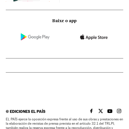
Baixe o app
©
EDICIONES EL PAÍS
EL PAÍS BRASIL EN
EL PAÍS BRASI
EL PAÍS B
EL PA
EL PAÍS ejerce la oposición expresa frente al uso de sus obras y prestaciones en
la elaboración de revistas de prensa prevista en el artículo 32.1 del TRLPI;
también realiza la reserva expresa frente a la reproducción, distribución y