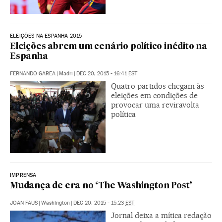
ELEIÇÕES NA ESPANHA 2015
Eleições abrem um cenário político inédito na
Espanha
FERNANDO GAREA
|
Madri
|
DEC 20, 2015 - 16:41
EST
Quatro partidos chegam às
eleições em condições de
provocar uma reviravolta
política
IMPRENSA
Mudança de era no ‘The Washington Post’
JOAN FAUS
|
Washington
|
DEC 20, 2015 - 15:23
EST
Jornal deixa a mítica redação