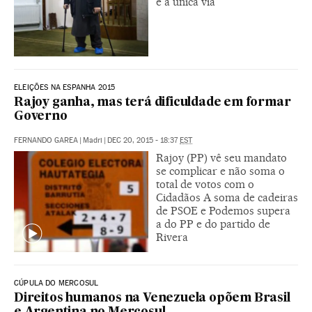
é a única via
ELEIÇÕES NA ESPANHA 2015
Rajoy ganha, mas terá dificuldade em formar
Governo
FERNANDO GAREA
|
Madri
|
DEC 20, 2015 - 18:37
EST
Rajoy (PP) vê seu mandato
se complicar e não soma o
total de votos com o
Cidadãos A soma de cadeiras
de PSOE e Podemos supera
a do PP e do partido de
Rivera
CÚPULA DO MERCOSUL
Direitos humanos na Venezuela opõem Brasil