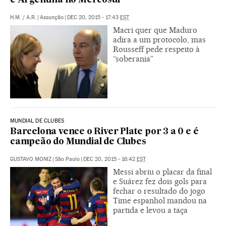
e Argentina no Mercosul
H.M.
/
A.R.
|
Assunção
|
DEC 20, 2015 - 17:43
EST
Macri quer que Maduro
adira a um protocolo, mas
Rousseff pede respeito à
“soberania”
MUNDIAL DE CLUBES
Barcelona vence o River Plate por 3 a 0 e é
campeão do Mundial de Clubes
GUSTAVO MONIZ
|
São Paulo
|
DEC 20, 2015 - 16:42
EST
Messi abriu o placar da final
e Suárez fez dois gols para
fechar o resultado do jogo
Time espanhol mandou na
partida e levou a taça