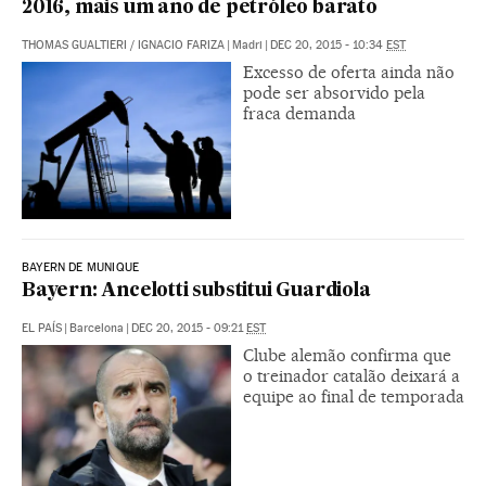
2016, mais um ano de petróleo barato
THOMAS GUALTIERI
/
IGNACIO FARIZA
|
Madri
|
DEC 20, 2015 - 10:34
EST
Excesso de oferta ainda não
pode ser absorvido pela
fraca demanda
BAYERN DE MUNIQUE
Bayern: Ancelotti substitui Guardiola
EL PAÍS
|
Barcelona
|
DEC 20, 2015 - 09:21
EST
Clube alemão confirma que
o treinador catalão deixará a
equipe ao final de temporada