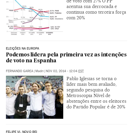
de voto com 27% O PP
acentua sua derrocada e
continua como terceira força
com 20%
ELEIÇÕES NA EUROPA
Podemos lidera pela primeira vez as intenções
de voto na Espanha
FERNANDO GAREA
|
Madri
|
NOV 02, 2014 - 12:04
EST
Pablo Iglesias se torna o
líder mais bem avaliado,
segundo pesquisa do
Metroscopia Nível de
abstenções entre os eleitores
do Partido Popular é de 20%
FELIPE VI, NOVO REI