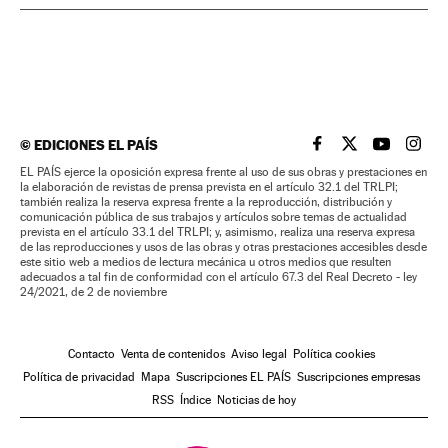
©
EDICIONES EL PAÍS
EL PAÍS BRASIL EN
EL PAÍS BRASI
EL PAÍS B
EL PA
EL PAÍS ejerce la oposición expresa frente al uso de sus obras y prestaciones en
la elaboración de revistas de prensa prevista en el artículo 32.1 del TRLPI;
también realiza la reserva expresa frente a la reproducción, distribución y
comunicación pública de sus trabajos y artículos sobre temas de actualidad
prevista en el artículo 33.1 del TRLPI; y, asimismo, realiza una reserva expresa
de las reproducciones y usos de las obras y otras prestaciones accesibles desde
este sitio web a medios de lectura mecánica u otros medios que resulten
adecuados a tal fin de conformidad con el artículo 67.3 del Real Decreto - ley
24/2021, de 2 de noviembre
Contacto
Venta de contenidos
Aviso legal
Política cookies
Política de privacidad
Mapa
Suscripciones EL PAÍS
Suscripciones empresas
RSS
Índice
Noticias de hoy