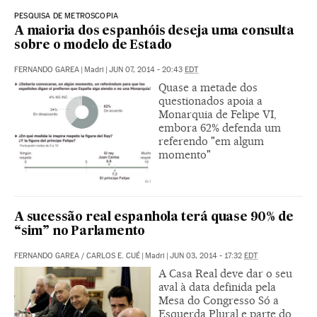
PESQUISA DE METROSCOPIA
A maioria dos espanhóis deseja uma consulta
sobre o modelo de Estado
FERNANDO GAREA
|
Madri
|
JUN 07, 2014 - 20:43
EDT
Quase a metade dos
questionados apoia a
Monarquia de Felipe VI,
embora 62% defenda um
referendo "em algum
momento"
A sucessão real espanhola terá quase 90% de
“sim” no Parlamento
FERNANDO GAREA
/
CARLOS E. CUÉ
|
Madri
|
JUN 03, 2014 - 17:32
EDT
A Casa Real deve dar o seu
aval à data definida pela
Mesa do Congresso Só a
Esquerda Plural e parte do