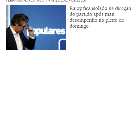
FERNANDO GAREA
|
Madri
|
MAY 25, 2015 - 09:21
EDT
Rajoy fica isolado na direção
do partido após mau
desempenho no pleito de
domingo