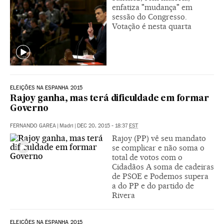
enfatiza "mudança" em
sessão do Congresso.
Votação é nesta quarta
ELEIÇÕES NA ESPANHA 2015
Rajoy ganha, mas terá dificuldade em formar
Governo
FERNANDO GAREA
|
Madri
|
DEC 20, 2015 - 18:37
EST
Rajoy (PP) vê seu mandato
se complicar e não soma o
total de votos com o
Cidadãos A soma de cadeiras
de PSOE e Podemos supera
a do PP e do partido de
Rivera
ELEIÇÕES NA ESPANHA 2015