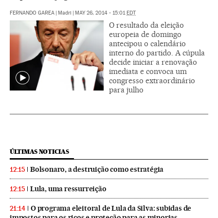
FERNANDO GAREA
|
Madri
|
MAY 26, 2014 - 15:01
EDT
O resultado da eleição
europeia de domingo
antecipou o calendário
interno do partido. A cúpula
decide iniciar a renovação
imediata e convoca um
congresso extraordinário
para julho
ÚLTIMAS NOTICIAS
Bolsonaro, a destruição como estratégia
12:15
Lula, uma ressurreição
12:15
O programa eleitoral de Lula da Silva: subidas de
21:14
impostos para os ricos e proteção para as minorias