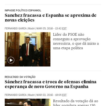
IMPASSE POLÍTICO ESPANHOL
Sanchez fracassa e Espanha se aproxima de
novas eleições
FERNANDO GAREA
|
Madri
|
MAR 05, 2016 - 13:42
EST
Líder do PSOE não
conseguiu a aprovação
necessária, o que dá início a
uma etapa política
RESULTADO DA VOTAÇÃO
Sánchez fracassa e troca de ofensas elimina
esperança de novo Governo na Espanha
FERNANDO GAREA
|
Madri
|
MAR 02, 2016 - 19:05
EST
Resultado da votação dá ao
líder socialista apenas 130