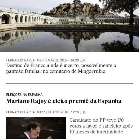
FERNANDO GAREA
|
Madri
|
MAY 11, 2017 - 14:29
EDT
Destino de Franco ainda é incerto, possivelmente o
panteão familiar no cemitério de Mingorrubio
ELEIÇÕES NA ESPANHA
Mariano Rajoy é eleito premiê da Espanha
FERNANDO GAREA
|
Madri
|
OCT 29, 2016 - 17:28
EDT
Candidato do PP teve 170
votos a favor e sai eleito após
10 meses de interinidade