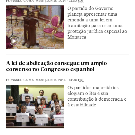
FERNANDO GAREA
|
Madri
|
JUN 18, 2014 - 11:30
EDT
O partido do Governo
planeja apresentar uma
emenda a uma lei em
tramitação para criar uma
proteção jurídica especial ao
Monarca
A lei de abdicação consegue um amplo
consenso no Congresso espanhol
FERNANDO GAREA
|
Madri
|
JUN 11, 2014 - 14:30
EDT
Os partidos majoritários
elogiam o Rei e sua
contribuição à democracia e
à estabilidade