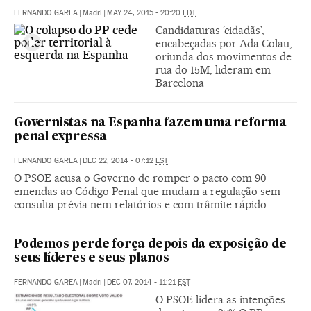
FERNANDO GAREA
|
Madri
|
MAY 24, 2015 - 20:20
EDT
Candidaturas ‘cidadãs’,
encabeçadas por Ada Colau,
oriunda dos movimentos de
rua do 15M, lideram em
Barcelona
Governistas na Espanha fazem uma reforma
penal expressa
FERNANDO GAREA
|
DEC 22, 2014 - 07:12
EST
O PSOE acusa o Governo de romper o pacto com 90
emendas ao Código Penal que mudam a regulação sem
consulta prévia nem relatórios e com trâmite rápido
Podemos perde força depois da exposição de
seus líderes e seus planos
FERNANDO GAREA
|
Madri
|
DEC 07, 2014 - 11:21
EST
O PSOE lidera as intenções