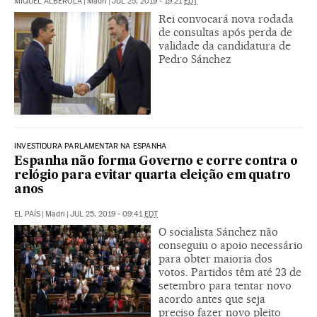
MIQUEL ALBEROLA
|
Madri
|
JUL 25, 2019 - 19:21
EDT
Rei convocará nova rodada
de consultas após perda de
validade da candidatura de
Pedro Sánchez
INVESTIDURA PARLAMENTAR NA ESPANHA
Espanha não forma Governo e corre contra o
relógio para evitar quarta eleição em quatro
anos
EL PAÍS
|
Madri
|
JUL 25, 2019 - 09:41
EDT
O socialista Sánchez não
conseguiu o apoio necessário
para obter maioria dos
votos. Partidos têm até 23 de
setembro para tentar novo
acordo antes que seja
preciso fazer novo pleito