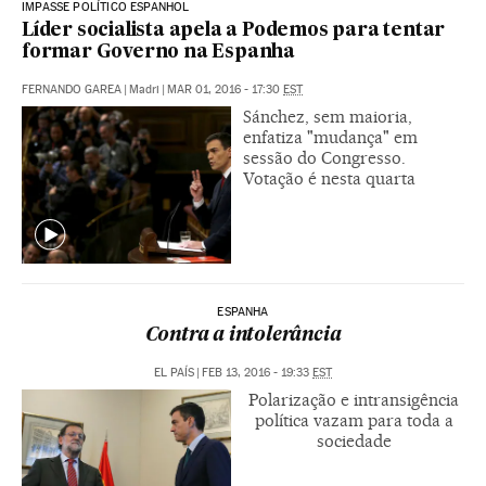
IMPASSE POLÍTICO ESPANHOL
Líder socialista apela a Podemos para tentar
formar Governo na Espanha
FERNANDO GAREA
|
Madri
|
MAR 01, 2016 - 17:30
EST
Sánchez, sem maioria,
enfatiza "mudança" em
sessão do Congresso.
Votação é nesta quarta
ESPANHA
Contra a intolerância
EL PAÍS
|
FEB 13, 2016 - 19:33
EST
Polarização e intransigência
política vazam para toda a
sociedade