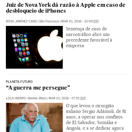
Juiz de Nova York dá razão à Apple em caso de
desbloqueio de iPhones
ROSA JIMÉNEZ CANO
|
São Francisco
|
MAR 01, 2016 - 10:09
EST
Sentença de caso de
narcotráfico abre um
precedente favorável à
empresa
PLANETA FUTURO
“A guerra me persegue”
LOLA HIERRO
|
Beleko (Mali)
|
MAR 01, 2016 - 07:52
EST
O que levou o cirurgião
italiano Sergio Adámoli, de 81
anos, a operar nos conflitos
de El Salvador, Somália e
Angola, e a se dedicar agora