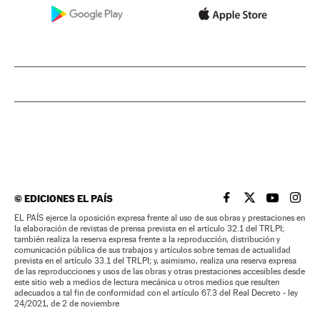
©
EDICIONES EL PAÍS
EL PAÍS BRASIL EN
EL PAÍS BRASI
EL PAÍS B
EL PA
EL PAÍS ejerce la oposición expresa frente al uso de sus obras y prestaciones en
la elaboración de revistas de prensa prevista en el artículo 32.1 del TRLPI;
también realiza la reserva expresa frente a la reproducción, distribución y
comunicación pública de sus trabajos y artículos sobre temas de actualidad
prevista en el artículo 33.1 del TRLPI; y, asimismo, realiza una reserva expresa
de las reproducciones y usos de las obras y otras prestaciones accesibles desde
este sitio web a medios de lectura mecánica u otros medios que resulten
adecuados a tal fin de conformidad con el artículo 67.3 del Real Decreto - ley
24/2021, de 2 de noviembre