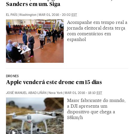
Sanders em um. Siga
EL PAÍS
|
Washington
|
MAR 01, 2016 - 20:02
EST
Acompanhe em tempo real a
jornada eleitoral desta terça
com comentários em
espanhol
DRONES
Apple venderá este drone em 15 dias
JOSÉ MANUEL ABAD LIÑÁN
|
Nova York
|
MAR 01, 2016 - 18:10
EST
Maior fabricante do mundo,
a DJI apresenta um
dispositivo que chega a
58km/h