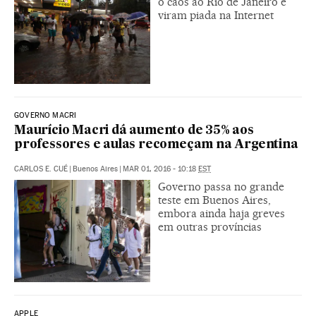
o caos ao Rio de Janeiro e
viram piada na Internet
GOVERNO MACRI
Maurício Macri dá aumento de 35% aos
professores e aulas recomeçam na Argentina
CARLOS E. CUÉ
|
Buenos Aires
|
MAR 01, 2016 - 10:18
EST
Governo passa no grande
teste em Buenos Aires,
embora ainda haja greves
em outras províncias
APPLE