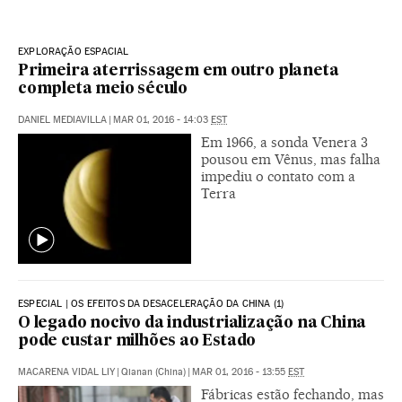
EXPLORAÇÃO ESPACIAL
Primeira aterrissagem em outro planeta
completa meio século
DANIEL MEDIAVILLA
|
MAR 01, 2016 - 14:03
EST
Em 1966, a sonda Venera 3
pousou em Vênus, mas falha
impediu o contato com a
Terra
ESPECIAL | OS EFEITOS DA DESACELERAÇÃO DA CHINA (1)
O legado nocivo da industrialização na China
pode custar milhões ao Estado
MACARENA VIDAL LIY
|
Qianan (China)
|
MAR 01, 2016 - 13:55
EST
Fábricas estão fechando, mas