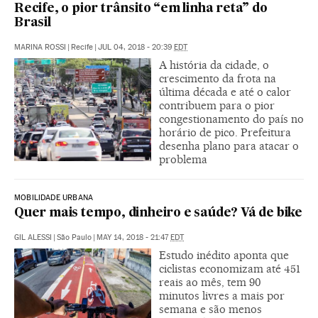
Recife, o pior trânsito “em linha reta” do
Brasil
MARINA ROSSI
|
Recife
|
JUL 04, 2018 - 20:39
EDT
A história da cidade, o
crescimento da frota na
última década e até o calor
contribuem para o pior
congestionamento do país no
horário de pico. Prefeitura
desenha plano para atacar o
problema
MOBILIDADE URBANA
Quer mais tempo, dinheiro e saúde? Vá de bike
GIL ALESSI
|
São Paulo
|
MAY 14, 2018 - 21:47
EDT
Estudo inédito aponta que
ciclistas economizam até 451
reais ao mês, tem 90
minutos livres a mais por
semana e são menos