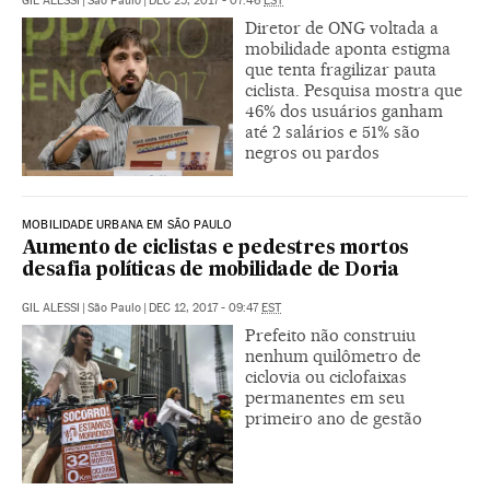
GIL ALESSI
|
São Paulo
|
DEC 25, 2017 - 07:46
EST
Diretor de ONG voltada a
mobilidade aponta estigma
que tenta fragilizar pauta
ciclista. Pesquisa mostra que
46% dos usuários ganham
até 2 salários e 51% são
negros ou pardos
MOBILIDADE URBANA EM SÃO PAULO
Aumento de ciclistas e pedestres mortos
desafia políticas de mobilidade de Doria
GIL ALESSI
|
São Paulo
|
DEC 12, 2017 - 09:47
EST
Prefeito não construiu
nenhum quilômetro de
ciclovia ou ciclofaixas
permanentes em seu
primeiro ano de gestão