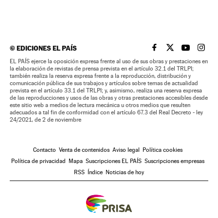
©
EDICIONES EL PAÍS
EL PAÍS BRASIL EN
EL PAÍS BRASI
EL PAÍS B
EL PA
EL PAÍS ejerce la oposición expresa frente al uso de sus obras y prestaciones en
la elaboración de revistas de prensa prevista en el artículo 32.1 del TRLPI;
también realiza la reserva expresa frente a la reproducción, distribución y
comunicación pública de sus trabajos y artículos sobre temas de actualidad
prevista en el artículo 33.1 del TRLPI; y, asimismo, realiza una reserva expresa
de las reproducciones y usos de las obras y otras prestaciones accesibles desde
este sitio web a medios de lectura mecánica u otros medios que resulten
adecuados a tal fin de conformidad con el artículo 67.3 del Real Decreto - ley
24/2021, de 2 de noviembre
Contacto
Venta de contenidos
Aviso legal
Política cookies
Política de privacidad
Mapa
Suscripciones EL PAÍS
Suscripciones empresas
RSS
Índice
Noticias de hoy