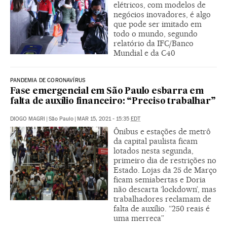
elétricos, com modelos de
negócios inovadores, é algo
que pode ser imitado em
todo o mundo, segundo
relatório da IFC/Banco
Mundial e da C40
PANDEMIA DE CORONAVÍRUS
Fase emergencial em São Paulo esbarra em
falta de auxílio financeiro: “Preciso trabalhar”
DIOGO MAGRI
|
São Paulo
|
MAR 15, 2021 - 15:35
EDT
Ônibus e estações de metrô
da capital paulista ficam
lotados nesta segunda,
primeiro dia de restrições no
Estado. Lojas da 25 de Março
ficam semiabertas e Doria
não descarta ‘lockdown’, mas
trabalhadores reclamam de
falta de auxílio. “250 reais é
uma merreca”