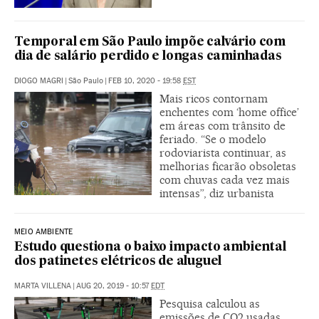
Temporal em São Paulo impõe calvário com
dia de salário perdido e longas caminhadas
DIOGO MAGRI
|
São Paulo
|
FEB 10, 2020 - 19:58
EST
Mais ricos contornam
enchentes com ‘home office’
em áreas com trânsito de
feriado. “Se o modelo
rodoviarista continuar, as
melhorias ficarão obsoletas
com chuvas cada vez mais
intensas”, diz urbanista
MEIO AMBIENTE
Estudo questiona o baixo impacto ambiental
dos patinetes elétricos de aluguel
MARTA VILLENA
|
AUG 20, 2019 - 10:57
EDT
Pesquisa calculou as
emissões de CO2 usadas