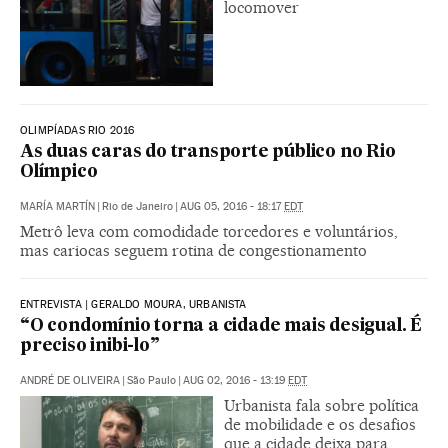
locomover
OLIMPÍADAS RIO 2016
As duas caras do transporte público no Rio
Olímpico
MARÍA MARTÍN
|
Rio de Janeiro
|
AUG 05, 2016 - 18:17
EDT
Metrô leva com comodidade torcedores e voluntários,
mas cariocas seguem rotina de congestionamento
ENTREVISTA | GERALDO MOURA, URBANISTA
“O condomínio torna a cidade mais desigual. É
preciso inibi-lo”
ANDRÉ DE OLIVEIRA
|
São Paulo
|
AUG 02, 2016 - 13:19
EDT
Urbanista fala sobre política
de mobilidade e os desafios
que a cidade deixa para