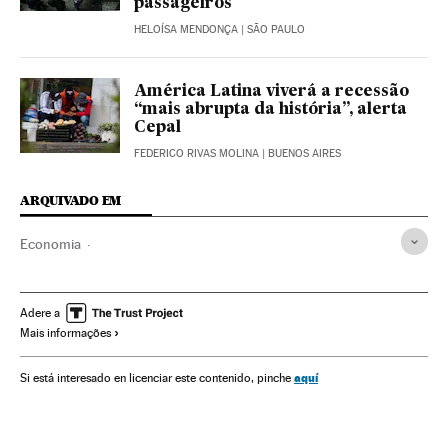
passageiros
HELOÍSA MENDONÇA
| SÃO PAULO
América Latina viverá a recessão
“mais abrupta da história”, alerta
Cepal
FEDERICO RIVAS MOLINA
| BUENOS AIRES
ARQUIVADO EM
Economia
Termômetro Econômico e Social da América Latina
Brasil
América
Coronavirus Covid-19
Coronavirus
Adere a
Mais informações
Transporte
Mobilidade urbana
Banco Mundial
aquí
Si está interesado en licenciar este contenido, pinche