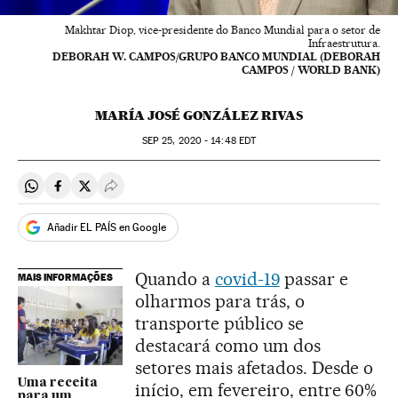
Makhtar Diop, vice-presidente do Banco Mundial para o setor de
Infraestrutura.
DEBORAH W. CAMPOS/GRUPO BANCO MUNDIAL (DEBORAH
CAMPOS / WORLD BANK)
MARÍA JOSÉ GONZÁLEZ RIVAS
SEP
25, 2020 - 14:48
EDT
Compartir en Whatsapp
Compartir en Facebook
Compartir en Twitter
Desplegar Redes Sociales
Añadir EL PAÍS en Google
Quando a
covid-19
passar e
MAIS INFORMAÇÕES
olharmos para trás, o
transporte público se
destacará como um dos
setores mais afetados. Desde o
Uma receita
início, em fevereiro, entre 60%
para um