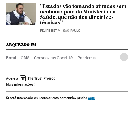
"Estados vão tomando atitudes sem
nenhum apoio do Ministério da
Saúde, que não deu diretrizes
técnicas”
FELIPE BETIM
| SÃO PAULO
ARQUIVADO EM
Brasil
OMS
Coronavirus Covid-19
Pandemia
Coronavirus
Doenças infecciosas
Doenças respiratórias
Ministério Saúde
São Paulo
Transporte
Adere a
Mais informações
Jair Bolsonaro
Bruno Covas
João Doria Júnior
aquí
Si está interesado en licenciar este contenido, pinche