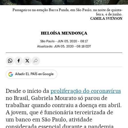
Passageiros na estação Barra Funda, em São Paulo, na noite de quinta-
feira, 4 de junho.
CAMILA SVENSON
HELOÍSA MENDONÇA
São Paulo -
JUN
05, 2020 - 08:17
atualizado:
JUN
05, 2020 - 08:18
EDT
Compartir en Whatsapp
Compartir en Facebook
Compartir en Twitter
Desplegar Redes Sociales
Añadir EL PAÍS en Google
Desde o início da
proliferação do coronavírus
no Brasil, Gabriela Mourato só parou de
trabalhar quando contraiu a doença em abril.
A jovem, que é funcionária terceirizada de
um banco em São Paulo, atividade
considerada essencial durante a pandemia,