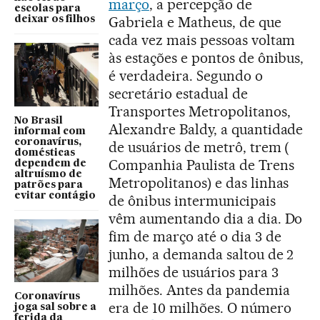
março
, a percepção de
escolas para
Gabriela e Matheus, de que
deixar os filhos
cada vez mais pessoas voltam
às estações e pontos de ônibus,
é verdadeira. Segundo o
secretário estadual de
Transportes Metropolitanos,
No Brasil
Alexandre Baldy, a quantidade
informal com
coronavírus,
de usuários de metrô, trem (
domésticas
Companhia Paulista de Trens
dependem de
altruísmo de
Metropolitanos) e das linhas
patrões para
evitar contágio
de ônibus intermunicipais
vêm aumentando dia a dia. Do
fim de março até o dia 3 de
junho, a demanda saltou de 2
milhões de usuários para 3
milhões. Antes da pandemia
Coronavírus
era de 10 milhões. O número
joga sal sobre a
ferida da