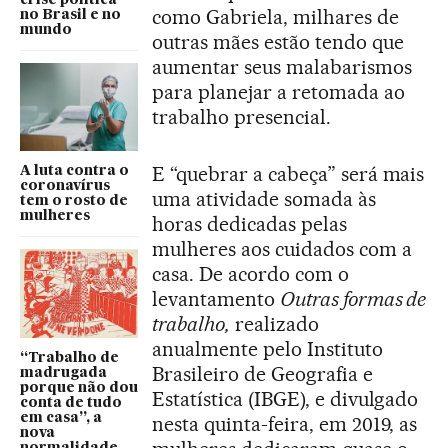
como Gabriela, milhares de
no Brasil e no
mundo
outras mães estão tendo que
aumentar seus malabarismos
para planejar a retomada ao
trabalho presencial.
E “quebrar a cabeça” será mais
A luta contra o
coronavírus
uma atividade somada às
tem o rosto de
mulheres
horas dedicadas pelas
mulheres aos cuidados com a
casa. De acordo com o
levantamento
Outras formas de
trabalho,
realizado
anualmente pelo Instituto
“Trabalho de
Brasileiro de Geografia e
madrugada
porque não dou
Estatística (IBGE), e divulgado
conta de tudo
em casa”, a
nesta quinta-feira, em 2019, as
nova
normalidade