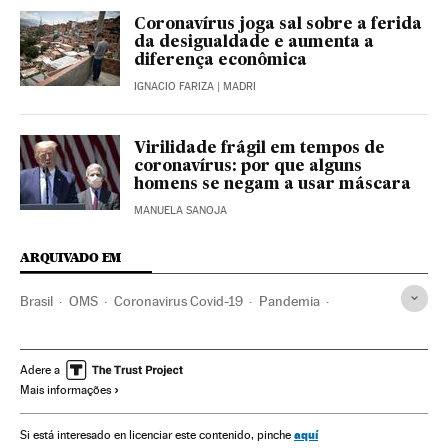
Coronavírus joga sal sobre a ferida
da desigualdade e aumenta a
diferença econômica
IGNACIO FARIZA
| MADRI
Virilidade frágil em tempos de
coronavírus: por que alguns
homens se negam a usar máscara
MANUELA SANOJA
ARQUIVADO EM
Brasil
OMS
Coronavirus Covid-19
Pandemia
Coronavirus
Doenças infecciosas
Doenças respiratórias
Ministério Saúde
Mulheres
Desigualdade social
Adere a
Mais informações
Machismo
aquí
Si está interesado en licenciar este contenido, pinche