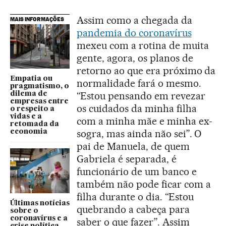
Assim como a chegada da
MAIS INFORMAÇÕES
pandemia do coronavírus
mexeu com a rotina de muita
gente, agora, os planos de
retorno ao que era próximo da
Empatia ou
normalidade fará o mesmo.
pragmatismo, o
“Estou pensando em revezar
dilema de
empresas entre
os cuidados da minha filha
o respeito a
vidas e a
com a minha mãe e minha ex-
retomada da
sogra, mas ainda não sei”. O
economia
pai de Manuela, de quem
Gabriela é separada, é
funcionário de um banco e
também não pode ficar com a
filha durante o dia. “Estou
Últimas notícias
quebrando a cabeça para
sobre o
coronavírus e a
saber o que fazer”. Assim
crise política