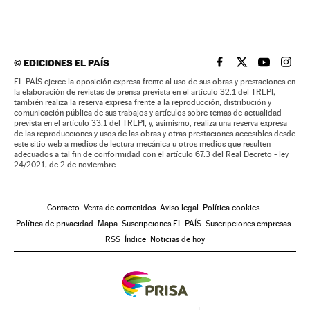
©
EDICIONES EL PAÍS
EL PAÍS BRASIL EN
EL PAÍS BRASI
EL PAÍS B
EL PA
EL PAÍS ejerce la oposición expresa frente al uso de sus obras y prestaciones en
la elaboración de revistas de prensa prevista en el artículo 32.1 del TRLPI;
también realiza la reserva expresa frente a la reproducción, distribución y
comunicación pública de sus trabajos y artículos sobre temas de actualidad
prevista en el artículo 33.1 del TRLPI; y, asimismo, realiza una reserva expresa
de las reproducciones y usos de las obras y otras prestaciones accesibles desde
este sitio web a medios de lectura mecánica u otros medios que resulten
adecuados a tal fin de conformidad con el artículo 67.3 del Real Decreto - ley
24/2021, de 2 de noviembre
Contacto
Venta de contenidos
Aviso legal
Política cookies
Política de privacidad
Mapa
Suscripciones EL PAÍS
Suscripciones empresas
RSS
Índice
Noticias de hoy