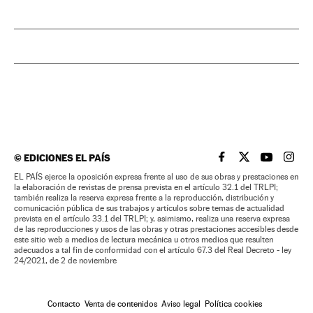
©
EDICIONES EL PAÍS
EL PAÍS BRASIL EN
EL PAÍS BRASI
EL PAÍS B
EL PA
EL PAÍS ejerce la oposición expresa frente al uso de sus obras y prestaciones en
la elaboración de revistas de prensa prevista en el artículo 32.1 del TRLPI;
también realiza la reserva expresa frente a la reproducción, distribución y
comunicación pública de sus trabajos y artículos sobre temas de actualidad
prevista en el artículo 33.1 del TRLPI; y, asimismo, realiza una reserva expresa
de las reproducciones y usos de las obras y otras prestaciones accesibles desde
este sitio web a medios de lectura mecánica u otros medios que resulten
adecuados a tal fin de conformidad con el artículo 67.3 del Real Decreto - ley
24/2021, de 2 de noviembre
Contacto
Venta de contenidos
Aviso legal
Política cookies