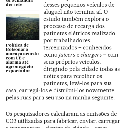
Groenlândia
desses pequenos veículos de
derrete
aluguel não termina aí. O
estudo também explora o
processo de recarga dos
patinetes elétricos realizado
por trabalhadores
Política de
terceirizados – conhecidos
Bolsonaro
como
juicers
e
chargers
– com
ameaça acordo
com UE e
seus próprios veículos,
alarma até
agronegócio
dirigindo pela cidade todas as
exportador
noites para recolher os
patinetes, levá-los para sua
casa, carregá-los e distribui-los novamente
pelas ruas para seu uso na manhã seguinte.
Os pesquisadores calcularam as emissões de
CO2 utilizadas para fabricar, enviar, carregar