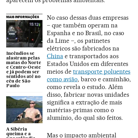
aparecem os problemas ambientais.
No caso dessas duas empresas
MAIS INFORMAÇÕES
– que também operam na
Espanha e no Brasil, no caso
da Lime –, os patinetes
elétricos são fabricados na
Incêndios se
China
e transportados aos
alastram pelas
Estados Unidos em diferentes
matas do Norte
e Centro-Oeste
meios de
transporte poluentes
e já podem ser
sentidos até no
como avião
, barco e caminhão,
céu de São
como revela o estudo. Além
Paulo
disso, fabricar novas unidades
significa a extração de mais
matérias-primas como o
alumínio, do qual são feitos.
A Sibéria
Mas o impacto ambiental
queima e a