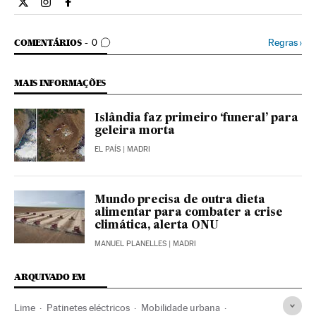
Ciencia El País Brasil en Twitter
Ciencia El País Brasil en Instagram
Ciencia El País Brasil en Facebook
COMENTÁRIOS
Regras
›
COMENTÁRIOS
0
MAIS INFORMAÇÕES
Islândia faz primeiro ‘funeral’ para
geleira morta
EL PAÍS
| MADRI
Mundo precisa de outra dieta
alimentar para combater a crise
climática, alerta ONU
MANUEL PLANELLES
| MADRI
ARQUIVADO EM
Lime
Patinetes eléctricos
Mobilidade urbana