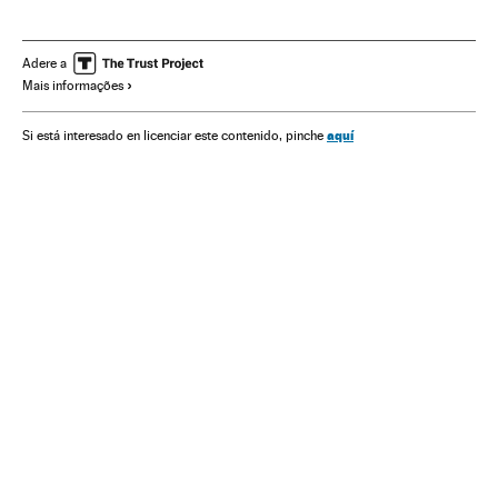
Transporte urbano
Contaminação
Desenvolvimento sustentável
Problemas ambientais
Adere a
Mais informações
Transporte
Urbanismo
Meio ambiente
VMP
Verne
aquí
Si está interesado en licenciar este contenido, pinche