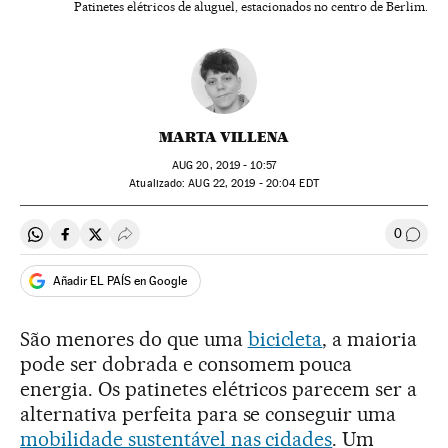
Patinetes elétricos de aluguel, estacionados no centro de Berlim.
MARTA VILLENA
AUG
20, 2019 - 10:57
atualizado:
AUG
22, 2019 - 20:04
EDT
0
Compartir en Whatsapp
Compartir en Facebook
Compartir en Twitter
Desplegar Redes Sociales
Comen
Añadir EL PAÍS en Google
São menores do que uma
bicicleta
, a maioria
pode ser dobrada e consomem pouca
energia. Os patinetes elétricos parecem ser a
alternativa perfeita para se conseguir uma
mobilidade sustentável nas cidades
. Um