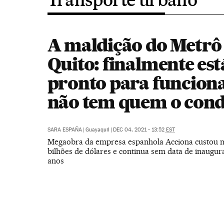
A maldição do Metrô
Quito: finalmente est
pronto para funcion
não tem quem o con
SARA ESPAÑA
|
Guayaquil
|
DEC 04, 2021 - 13:52
EST
Megaobra da empresa espanhola Acciona custou m
bilhões de dólares e continua sem data de inaugur
anos