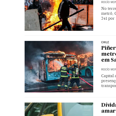
ROCÍO MO
No terc
metrô, 
241 por 
CHILE
Piñer
metro
em S
ROCÍO MO
Capital
presença
transpo
Dívida
amare