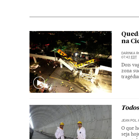
Queda
na Ci
DARINKA R
07:42
EDT
Dois va
zona sud
tragédi
Todos
JEAN POL 
O que h
seja ho