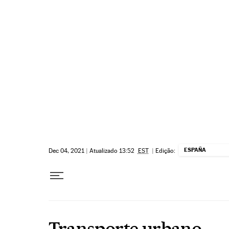
Pular para o conteúdo
ESPAÑA
Dec 04, 2021
|
Atualizado 13:52
EST
|
Edição:
Transporte urbano