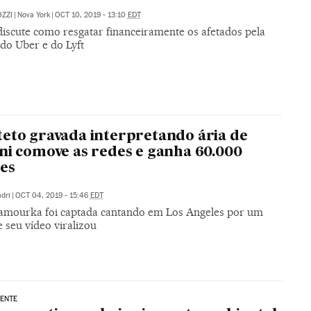
ZZI
|
Nova York
|
OCT 10, 2019 - 13:10
EDT
discute como resgatar financeiramente os afetados pela
do Uber e do Lyft
eto gravada interpretando ária de
ni comove as redes e ganha 60.000
es
dri
|
OCT 04, 2019 - 15:46
EDT
amourka foi captada cantando em Los Angeles por um
 e seu vídeo viralizou
ENTE