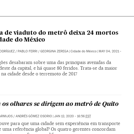
 de viaduto do metrô deixa 24 mortos
dade do México
ODRÍGUEZ
/
PABLO FERRI
/
GEORGINA ZEREGA
|
Cidade do México
|
MAY 04, 2021 -
gões desabaram sobre uma das principais avenidas da
este da capital, e há quase 80 feridos. Trata-se da maior
a na cidade desde o terremoto de 2017
 os olhares se dirigem ao metrô de Quito
ARMIJOS
/
ANDRÉS GÓMEZ OSORIO
|
JAN 12, 2020 - 16:56
EST
ouve para que uma cidade sem experiência em transporte
je uma referência global? Os quatro gerentes concordam