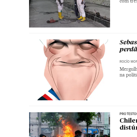
com trê
Sebas
perd
ROCÍO MO
Mergulh
na polít
PROTESTOS
Chile
distú