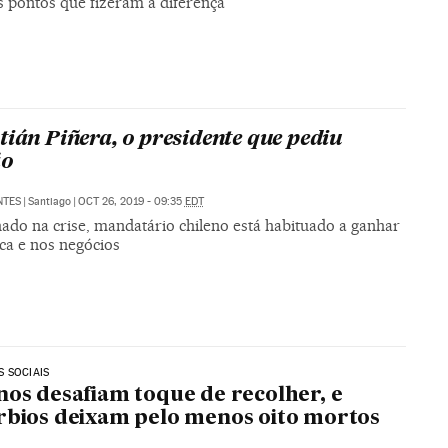
s pontos que fizeram a diferença
tián Piñera, o presidente que pediu
ão
NTES
|
Santiago
|
OCT 26, 2019 - 09:35
EDT
ado na crise, mandatário chileno está habituado a ganhar
ica e nos negócios
 SOCIAIS
nos desafiam toque de recolher, e
rbios deixam pelo menos oito mortos