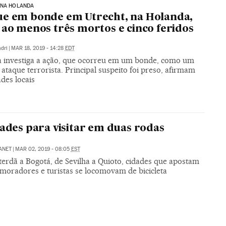
 NA HOLANDA
e em bonde em Utrecht, na Holanda,
 ao menos três mortos e cinco feridos
dri
|
MAR 18, 2019 - 14:28
EDT
ia investiga a ação, que ocorreu em um bonde, como um
 ataque terrorista. Principal suspeito foi preso, afirmam
des locais
dades para visitar em duas rodas
ANET
|
MAR 02, 2019 - 08:05
EST
erdã a Bogotá, de Sevilha a Quioto, cidades que apostam
moradores e turistas se locomovam de bicicleta