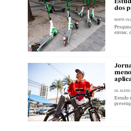
Estud
dos p
MARTA VIL
Pesquisa
enviar, 
Jorna
menor
aplic
GIL ALESSI
Estudo i
presenç