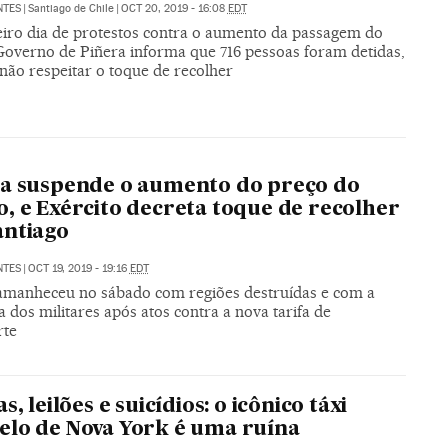
NTES
|
Santiago de Chile
|
OCT 20, 2019 - 16:08
EDT
eiro dia de protestos contra o aumento da passagem do
Governo de Piñera informa que 716 pessoas foram detidas,
não respeitar o toque de recolher
a suspende o aumento do preço do
, e Exército decreta toque de recolher
antiago
NTES
|
OCT 19, 2019 - 19:16
EDT
 amanheceu no sábado com regiões destruídas e com a
 dos militares após atos contra a nova tarifa de
rte
s, leilões e suicídios: o icônico táxi
lo de Nova York é uma ruína