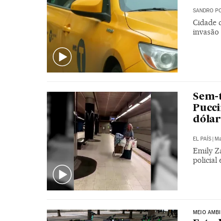
SANDRO PO
Cidade 
invasão 
Sem-t
Pucci
dólar
EL PAÍS
|
Ma
Emily Z
policial
MEIO AMBI