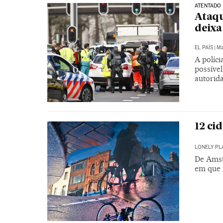
ATENTADO
Ataqu
deixa
EL PAÍS
|
Ma
A políc
possível
autorida
12 ci
LONELY PL
De Amst
em que 