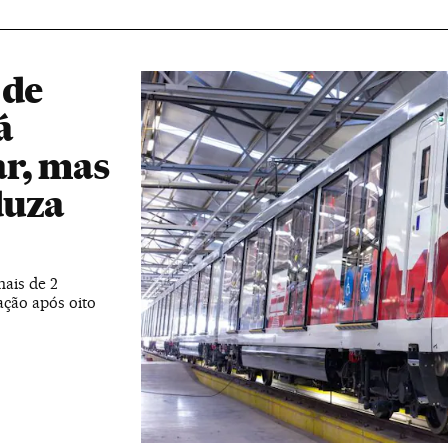
 de
á
ar, mas
duza
ais de 2
ação após oito