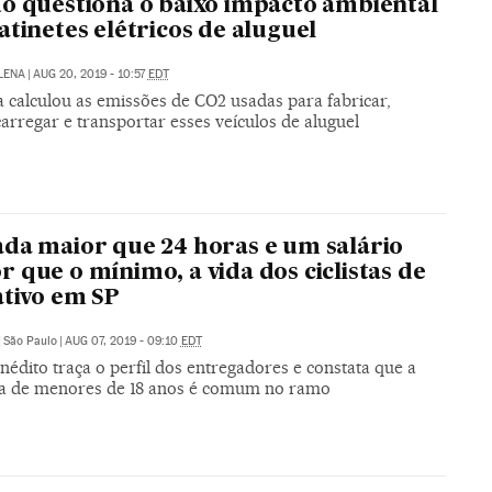
o questiona o baixo impacto ambiental
atinetes elétricos de aluguel
LENA
|
AUG 20, 2019 - 10:57
EDT
 calculou as emissões de CO2 usadas para fabricar,
carregar e transportar esses veículos de aluguel
da maior que 24 horas e um salário
 que o mínimo, a vida dos ciclistas de
ativo em SP
|
São Paulo
|
AUG 07, 2019 - 09:10
EDT
nédito traça o perfil dos entregadores e constata que a
a de menores de 18 anos é comum no ramo