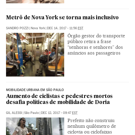
Metrô de Nova York se torna mais inclusivo
SANDRO POZZI
|
Nova York
|
DEC 14, 2017 - 11:56
EST
Órgão gestor do transporte
público retira a frase
“senhoras e senhores” dos
anúncios aos passageiros
MOBILIDADE URBANA EM SÃO PAULO
Aumento de ciclistas e pedestres mortos
desafia políticas de mobilidade de Doria
GIL ALESSI
|
São Paulo
|
DEC 12, 2017 - 09:47
EST
Prefeito não construiu
nenhum quilômetro de
ciclovia ou ciclofaixas