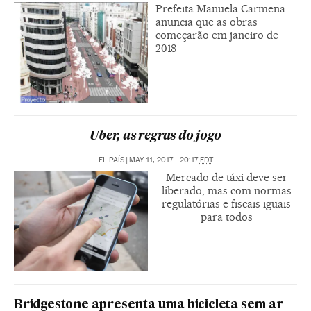
Prefeita Manuela Carmena
anuncia que as obras
começarão em janeiro de
2018
Uber, as regras do jogo
EL PAÍS
|
MAY 11, 2017 - 20:17
EDT
Mercado de táxi deve ser
liberado, mas com normas
regulatórias e fiscais iguais
para todos
Bridgestone apresenta uma bicicleta sem ar