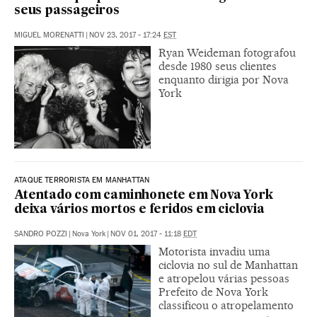
seus passageiros
MIGUEL MORENATTI
|
NOV 23, 2017 - 17:24
EST
Ryan Weideman fotografou
desde 1980 seus clientes
enquanto dirigia por Nova
York
ATAQUE TERRORISTA EM MANHATTAN
Atentado com caminhonete em Nova York
deixa vários mortos e feridos em ciclovia
SANDRO POZZI
|
Nova York
|
NOV 01, 2017 - 11:18
EDT
Motorista invadiu uma
ciclovia no sul de Manhattan
e atropelou várias pessoas
Prefeito de Nova York
classificou o atropelamento