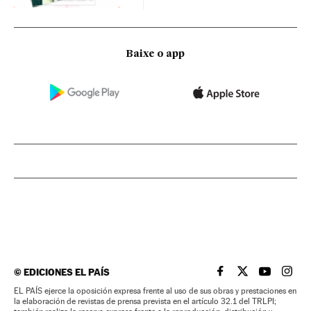
Baixe o app
©
EDICIONES EL PAÍS
EL PAÍS BRASIL EN
EL PAÍS BRASI
EL PAÍS B
EL PA
EL PAÍS ejerce la oposición expresa frente al uso de sus obras y prestaciones en
la elaboración de revistas de prensa prevista en el artículo 32.1 del TRLPI;