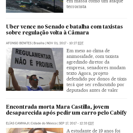
em massa como um ataque
terrorista
Uber vence no Senado e batalha com taxistas
sobre regulação volta à Câmara
AFONSO BENITES
|
Brasília
|
NOV 01, 2017 - 10:27
EDT
Em meio ao clima de
animosidade, com taxista
agredindo diretor da
empresa, senadores mudam
texto Agora, projeto
defendido por donos de táxis
terá que ser rediscutido por
deputados antes de valer
Encontrada morta Mara Castilla, jovem
desaparecida após pedir um carro pelo Cabify
ELÍAS CAMHAJI
|
Cidade do México
|
SEP 17, 2017 - 12:33
EDT
A estudante de 19 anos foi