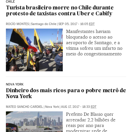
CHILE
Turista brasileiro morre no Chile durante
protesto de taxistas contra Uber e Cabify
ROCÍO MONTES
|
Santiago do Chile
|
SEP 05, 2017 - 16:05
EDT
Manifestantes haviam
bloqueado o acesso ao
aeroporto de Santiago, e a
vítima sofreu um infarto no
meio do congestionamento
NOVA YORK
Dinheiro dos mais ricos para o pobre metrô de
Nova York
MATEO SANCHO CARDIEL
|
Nova York
|
AUG 17, 2017 - 18:33
EDT
Prefeito De Blasio quer
arrecadar 2,2 bilhões de
reais por ano para
modernizar rede de