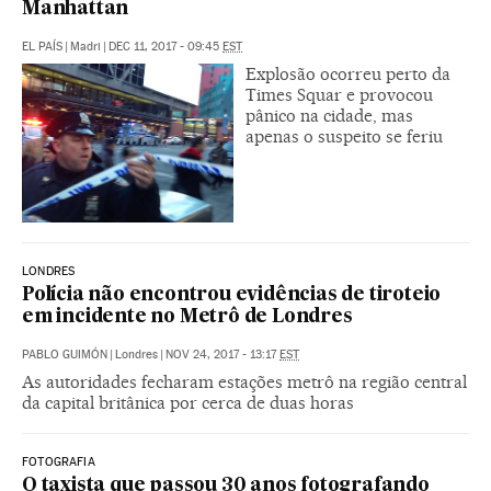
Manhattan
EL PAÍS
|
Madri
|
DEC 11, 2017 - 09:45
EST
Explosão ocorreu perto da
Times Squar e provocou
pânico na cidade, mas
apenas o suspeito se feriu
LONDRES
Polícia não encontrou evidências de tiroteio
em incidente no Metrô de Londres
PABLO GUIMÓN
|
Londres
|
NOV 24, 2017 - 13:17
EST
As autoridades fecharam estações metrô na região central
da capital britânica por cerca de duas horas
FOTOGRAFIA
O taxista que passou 30 anos fotografando