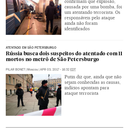
confirmam que explosão,
causada por uma bomba, foi
um atentando terrorista. Os
responsáveis pelo ataque
ainda não foram
identificados
ATENTADO EM SÃO PETERSBURGO
Rússia busca dois suspeitos do atentado com 11
mortos no metrô de São Petersburgo
PILAR BONET
|
Moscou
|
APR 03, 2017 - 16:32
EDT
Putin diz que, ainda que não
sejam conhecidas as causas,
indícios apontam para
ataque terrorista