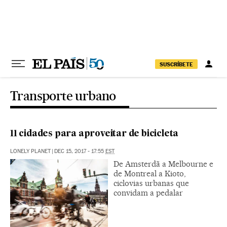
Pular para o conteúdo
SUSCRÍBETE
Transporte urbano
11 cidades para aproveitar de bicicleta
LONELY PLANET
|
DEC 15, 2017 - 17:55
EST
De Amsterdã a Melbourne e
de Montreal a Kioto,
ciclovias urbanas que
convidam a pedalar