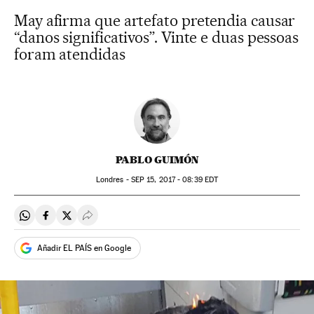
May afirma que artefato pretendia causar
“danos significativos”. Vinte e duas pessoas
foram atendidas
PABLO GUIMÓN
Londres -
SEP
15, 2017 - 08:39
EDT
Compartir en Whatsapp
Compartir en Facebook
Compartir en Twitter
Desplegar Redes Sociales
Añadir EL PAÍS en Google