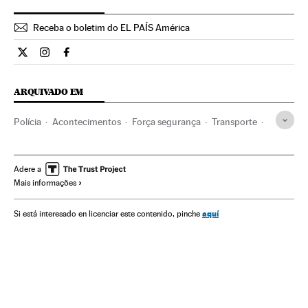
Receba o boletim do EL PAÍS América
Internacional El País Brasil en Twitter
Internacional El País Brasil en Instagram
Internacional El País Brasil en Facebook
ARQUIVADO EM
Polícia
Acontecimentos
Força segurança
Transporte
Europa
Justiça
Londres
Metrô
Inglaterra
Explosões
Transporte urbano
Reino Unido
Acidentes
Adere a
Mais informações
Transporte ferroviário
Europa Ocidental
aquí
Si está interesado en licenciar este contenido, pinche