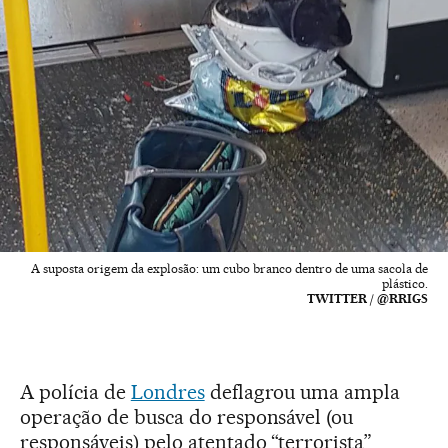
A suposta origem da explosão: um cubo branco dentro de uma sacola de
plástico.
TWITTER / @RRIGS
A polícia de
Londres
deflagrou uma ampla
operação de busca do responsável (ou
responsáveis) pelo atentado “terrorista”