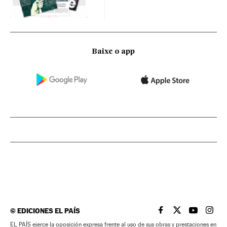
Baixe o app
©
EDICIONES EL PAÍS
EL PAÍS BRASIL EN
EL PAÍS BRASI
EL PAÍS B
EL PA
EL PAÍS ejerce la oposición expresa frente al uso de sus obras y prestaciones en