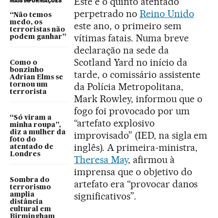
Este é o quinto atentado
MAIS INFORMAÇÕES
perpetrado no
Reino Unido
“Não temos
medo, os
este ano, o primeiro sem
terroristas não
vítimas fatais. Numa breve
podem ganhar”
declaração na sede da
Scotland Yard no início da
Como o
bonzinho
tarde, o comissário assistente
Adrian Elms se
da Polícia Metropolitana,
tornou um
terrorista
Mark Rowley, informou que o
fogo foi provocado por um
“Só viram a
“artefato explosivo
minha roupa”,
diz a mulher da
improvisado” (IED, na sigla em
foto do
inglês). A primeira-ministra,
atentado de
Londres
Theresa May
, afirmou à
imprensa que o objetivo do
Sombra do
artefato era “provocar danos
terrorismo
significativos”.
amplia
distância
cultural em
Birmingham