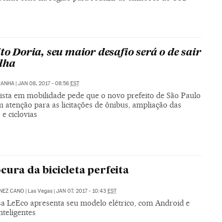
ito Doria, seu maior desafio será o de sair
lha
RANHA
|
JAN 08, 2017 - 08:56
EST
lista em mobilidade pede que o novo prefeito de São Paulo
 atenção para as licitações de ônibus, ampliação das
 e ciclovias
cura da bicicleta perfeita
NEZ CANO
|
Las Vegas
|
JAN 07, 2017 - 10:43
EST
sa LeEco apresenta seu modelo elétrico, com Android e
nteligentes