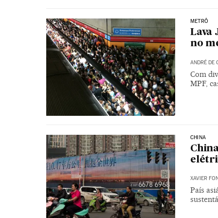
METRÔ
Lava 
no me
ANDRÉ DE 
Com div
MPF, ca
CHINA
China
elétr
XAVIER FO
País asi
sustentá