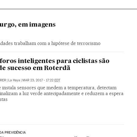
burgo, em imagens
ridades trabalham com a hipótese de terrorismo
oros inteligentes para ciclistas são
de sucesso em Roterdã
RRER
|
La Haya
|
MAR 23, 2017 - 17:22
EDT
e instala sensores que medem a temperatura, detectam
sinalizam a luz verde antecipadamente e reduzem a espera
stas
DA PREVIDÊNCIA