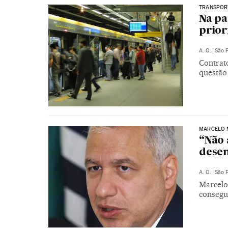
TRANSPOR
Na pa
prior
A. O.
|
São 
Contrat
questão
MARCELO 
“Não 
desen
A. O.
|
São 
Marcelo
consegu