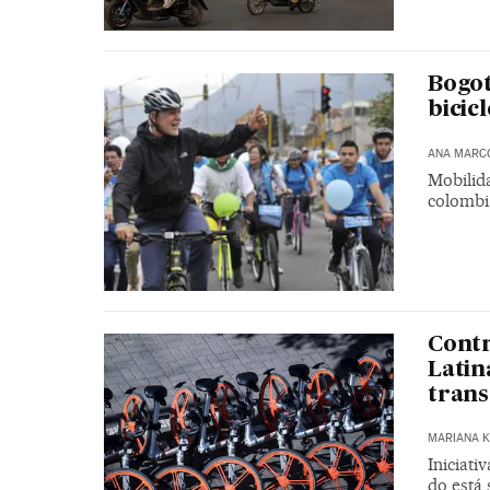
Bogot
bicic
ANA MARC
Mobilid
colombi
Contr
Latin
trans
MARIANA K
Iniciat
do está 