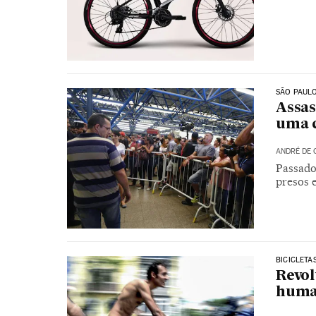
SÃO PAUL
Assas
uma 
ANDRÉ DE 
Passados
presos 
BICICLETA
Revol
human