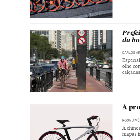
Prefe
da bo
CARLOS A
Especia
olhe com
calçadas
À pro
ROSA JIMÉ
A chine
mapas i