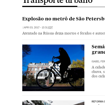
Explosão no metrô de São Peters
|
APR 03, 2017 - 13:31
EDT
Atentado na Rússia deixa mortos e feridos e auto
Semáf
gran
ISABEL FE
A cidad
chuva, 
dos cicli
REFORMA 