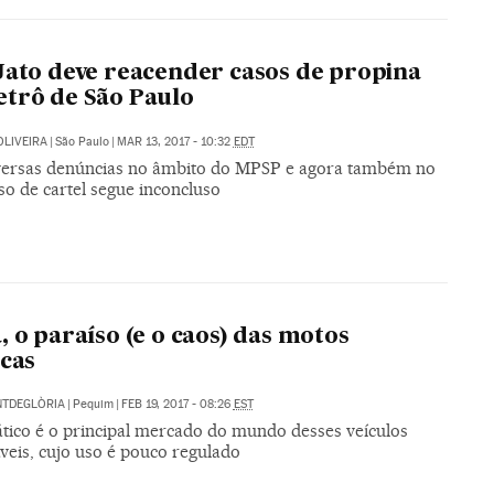
Jato deve reacender casos de propina
trô de São Paulo
OLIVEIRA
|
São Paulo
|
MAR 13, 2017 - 10:32
EDT
ersas denúncias no âmbito do MPSP e agora também no
so de cartel segue inconcluso
, o paraíso (e o caos) das motos
icas
NTDEGLÒRIA
|
Pequim
|
FEB 19, 2017 - 08:26
EST
ático é o principal mercado do mundo desses veículos
veis, cujo uso é pouco regulado