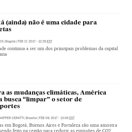
á (ainda) não é uma cidade para
letas
OS
|
Bogotá
|
FEB 17, 2017 - 12:29
EST
ade continua a ser um dos principais problemas da capital
ana
a as mudanças climáticas, América
a busca “limpar” o setor de
portes
AIPPER CERATTI
|
Brasília
|
FEB 09, 2017 - 13:06
EST
ivas em Bogotá, Buenos Aires e Fortaleza são uma amostra
sendo feito na região para reduzir as emissões de CO2