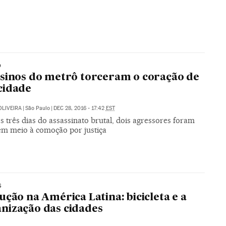
O
sinos do metrô torceram o coração de
cidade
OLIVEIRA
|
São Paulo
|
DEC 28, 2016 - 17:42
EST
 três dias do assassinato brutal, dois agressores foram
em meio à comoção por justiça
S
ução na América Latina: bicicleta e a
ização das cidades