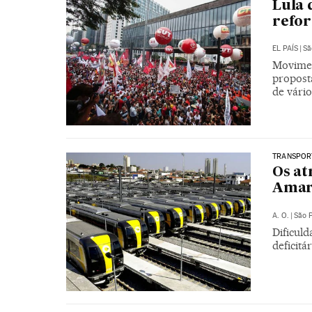
Lula 
refor
EL PAÍS
|
Sã
Movimen
propost
de vário
TRANSPOR
Os at
Amar
A. O.
|
São 
Dificuld
deficitá