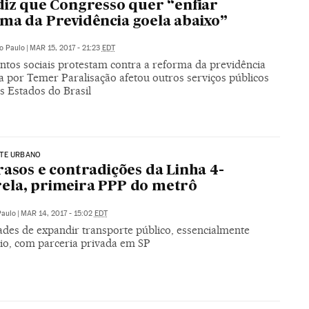
diz que Congresso quer “enfiar
ma da Previdência goela abaixo”
o Paulo
|
MAR 15, 2017 - 21:23
EDT
tos sociais protestam contra a reforma da previdência
a por Temer Paralisação afetou outros serviços públicos
s Estados do Brasil
TE URBANO
rasos e contradições da Linha 4-
ela, primeira PPP do metrô
Paulo
|
MAR 14, 2017 - 15:02
EDT
ades de expandir transporte público, essencialmente
rio, com parceria privada em SP