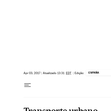
Pular para o conteúdo
ESPAÑA
Apr 03, 2017
|
Atualizado 13:31
EDT
|
Edição:
Transporte urbano