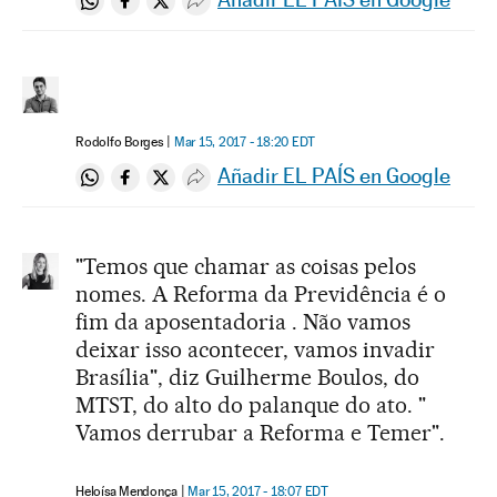
Compartir en Whatsapp
Compartir en Facebook
Compartir en Twitter
Desplegar Redes Sociales
Rodolfo Borges
Mar 15, 2017 - 18:20
EDT
Añadir EL PAÍS en Google
Compartir en Whatsapp
Compartir en Facebook
Compartir en Twitter
Desplegar Redes Sociales
"Temos que chamar as coisas pelos
nomes. A Reforma da Previdência é o
fim da aposentadoria . Não vamos
deixar isso acontecer, vamos invadir
Brasília", diz Guilherme Boulos, do
MTST, do alto do palanque do ato. "
Vamos derrubar a Reforma e Temer".
Heloísa Mendonça
Mar 15, 2017 - 18:07
EDT