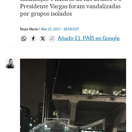
Presidente Vargas foram vandalizadas
por grupos isolados
María Martín
Mar 15, 2017 - 18:59
EDT
Añadir EL PAÍS en Google
Compartir en Whatsapp
Compartir en Facebook
Compartir en Twitter
Desplegar Redes Sociales