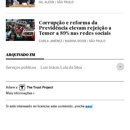
GIL ALESSI
| SÃO PAULO
Corrupção e reforma da
Previdência elevam rejeição a
Temer a 89% nas redes sociais
CARLA JIMÉNEZ
/
MARINA ROSSI
| SÃO PAULO
ARQUIVADO EM
Serviços públicos
Luiz Inácio Lula da Silva
PEC 287/2016
Estações ônibus
PEC
Michel Temer
Reformas trabalhistas
Partido dos Trabalhadores
Adere a
Mais informações
Marchas protesto
Ônibus urbanos
Estado São Paulo
Constituição brasileira
Presidente Brasil
aquí
Si está interesado en licenciar este contenido, pinche
Planos previdência
Metrô
Congresso Nacional
Reformas políticas
Presidência Brasil