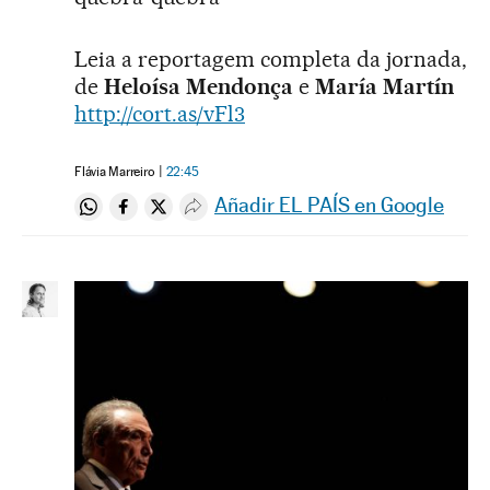
Leia a reportagem completa da jornada,
de
Heloísa Mendonça
e
María Martín
http://cort.as/vFl3
Flávia Marreiro
22:45
Añadir EL PAÍS en Google
Compartir en Whatsapp
Compartir en Facebook
Compartir en Twitter
Desplegar Redes Sociales