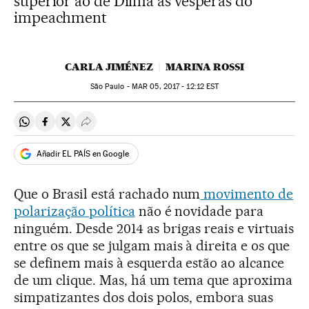
superior ao de Dilma às vésperas do
impeachment
CARLA JIMÉNEZ
MARINA ROSSI
São Paulo -
MAR
05, 2017 - 12:12
EST
Compartir en Whatsapp
Compartir en Facebook
Compartir en Twitter
Desplegar Redes Sociales
Añadir EL PAÍS en Google
Que o Brasil está rachado num
movimento de
polarização política
não é novidade para
ninguém. Desde 2014 as brigas reais e virtuais
entre os que se julgam mais à direita e os que
se definem mais à esquerda estão ao alcance
de um clique. Mas, há um tema que aproxima
simpatizantes dos dois polos, embora suas