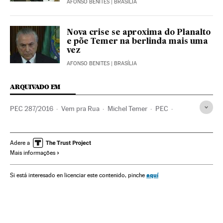
AFONSO BENITES
| BRASÍLIA
Nova crise se aproxima do Planalto
e põe Temer na berlinda mais uma
vez
AFONSO BENITES
| BRASÍLIA
ARQUIVADO EM
PEC 287/2016
Vem pra Rua
Michel Temer
PEC
Reformas trabalhistas
Presidente Brasil
Constituição brasileira
Redes sociais
Adere a
Mais informações
Congresso Nacional
Aposentadoria
Reformas políticas
Presidência Brasil
Legislação Brasileira
Brasil
aquí
Si está interesado en licenciar este contenido, pinche
Prestações
Movimentos sociais
Parlamento
Governo Brasil
Segurança Social
Governo