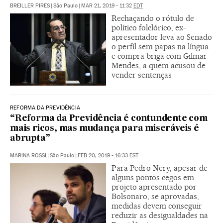
BREILLER PIRES
|
São Paulo
|
MAR 21, 2019 - 11:32
EDT
Rechaçando o rótulo de
político folclórico, ex-
apresentador leva ao Senado
o perfil sem papas na língua
e compra briga com Gilmar
Mendes, a quem acusou de
vender sentenças
REFORMA DA PREVIDÊNCIA
“Reforma da Previdência é contundente com
mais ricos, mas mudança para miseráveis é
abrupta”
MARINA ROSSI
|
São Paulo
|
FEB 20, 2019 - 16:33
EST
Para Pedro Nery, apesar de
alguns pontos cegos em
projeto apresentado por
Bolsonaro, se aprovadas,
medidas devem conseguir
reduzir as desigualdades na