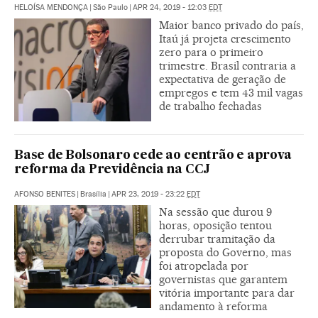
HELOÍSA MENDONÇA
|
São Paulo
|
APR 24, 2019 - 12:03
EDT
Maior banco privado do país,
Itaú já projeta crescimento
zero para o primeiro
trimestre. Brasil contraria a
expectativa de geração de
empregos e tem 43 mil vagas
de trabalho fechadas
Base de Bolsonaro cede ao centrão e aprova
reforma da Previdência na CCJ
AFONSO BENITES
|
Brasília
|
APR 23, 2019 - 23:22
EDT
Na sessão que durou 9
horas, oposição tentou
derrubar tramitação da
proposta do Governo, mas
foi atropelada por
governistas que garantem
vitória importante para dar
andamento à reforma