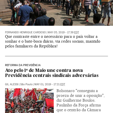
FERNANDO HENRIQUE CARDOSO
|
MAY 05, 2019 - 17:39
EDT
Que contraste entre o necessário para o país voltar a
sonhar e o bate-boca diário, via redes sociais, mantido
pelos familiares da República!
REFORMA DA PREVIDÊNCIA
Ato pelo 1º de Maio une contra nova
Previdência centrais sindicais adversárias
GIL ALESSI
|
São Paulo
|
MAY 01, 2019 - 17:21
EDT
Bolsonaro "conseguiu a
proeza de unir a oposição",
diz Guilherme Boulos.
Paulinho da Força afirma
que o centrão da Câmara