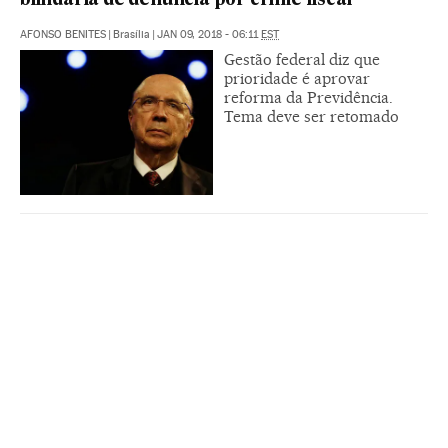
blindaria de denúncia por crime fiscal
AFONSO BENITES
|
Brasília
|
JAN 09, 2018 - 06:11
EST
Gestão federal diz que
prioridade é aprovar
reforma da Previdência.
Tema deve ser retomado