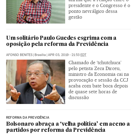
presidente e o Congresso é o
ponto nevrálgico dessa
gestão
Um solitário Paulo Guedes esgrima com a
oposição pela reforma da Previdência
AFONSO BENITES
|
Brasília
|
APR 03, 2019 - 21:53
EDT
Chamado de ‘tchutchuca’
pelo petista Zeca Dirceu,
ministro da Economia cai na
provocação e sessão da CCJ
acaba com bate boca depois
de quase sete horas de
discussão
REFORMA DA PREVIDÊNCIA
Bolsonaro abraça a ‘velha política’ em aceno a
partidos por reforma da Previdência