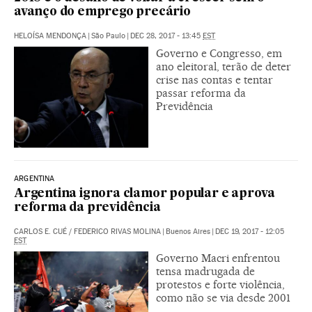
avanço do emprego precário
HELOÍSA MENDONÇA
|
São Paulo
|
DEC 28, 2017 - 13:45
EST
Governo e Congresso, em
ano eleitoral, terão de deter
crise nas contas e tentar
passar reforma da
Previdência
ARGENTINA
Argentina ignora clamor popular e aprova
reforma da previdência
CARLOS E. CUÉ
/
FEDERICO RIVAS MOLINA
|
Buenos Aires
|
DEC 19, 2017 - 12:05
EST
Governo Macri enfrentou
tensa madrugada de
protestos e forte violência,
como não se via desde 2001