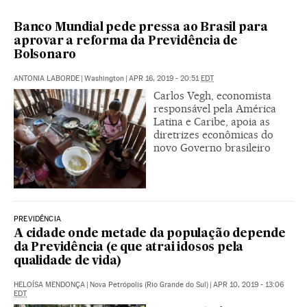
Banco Mundial pede pressa ao Brasil para
aprovar a reforma da Previdência de
Bolsonaro
ANTONIA LABORDE
|
Washington
|
APR 16, 2019 - 20:51
EDT
Carlos Vegh, economista
responsável pela América
Latina e Caribe, apoia as
diretrizes econômicas do
novo Governo brasileiro
PREVIDÊNCIA
A cidade onde metade da população depende
da Previdência (e que atrai idosos pela
qualidade de vida)
HELOÍSA MENDONÇA
|
Nova Petrópolis (Rio Grande do Sul)
|
APR 10, 2019 - 13:06
EDT