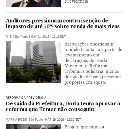
Previdência
Auditores pressionam contra isenção de
imposto de até 70% sobre renda de mais ricos
R. B.
|
São Paulo
|
MAY 21, 2018 - 15:16
EDT
Associações questionam
modelo tributário a partir de
levantamento em
declarações de renda.
Movimento 'Reforma
Tributária Solidária, menos
desigualdade' vai apresentar
propostas em agosto
REFORMA DA PREVIDÊNCIA
De saída da Prefeitura, Doria tenta aprovar a
reforma que Temer não conseguiu
MARINA ROSSI
|
São Paulo
|
MAR 19, 2018 - 12:30
EDT
Projeto que muda a