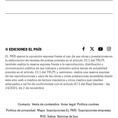
©
EDICIONES EL PAÍS
EL PAÍS BRASIL EN
EL PAÍS BRASI
EL PAÍS B
EL PA
EL PAÍS ejerce la oposición expresa frente al uso de sus obras y prestaciones en
la elaboración de revistas de prensa prevista en el artículo 32.1 del TRLPI;
también realiza la reserva expresa frente a la reproducción, distribución y
comunicación pública de sus trabajos y artículos sobre temas de actualidad
prevista en el artículo 33.1 del TRLPI; y, asimismo, realiza una reserva expresa
de las reproducciones y usos de las obras y otras prestaciones accesibles desde
este sitio web a medios de lectura mecánica u otros medios que resulten
adecuados a tal fin de conformidad con el artículo 67.3 del Real Decreto - ley
24/2021, de 2 de noviembre
Contacto
Venta de contenidos
Aviso legal
Política cookies
Política de privacidad
Mapa
Suscripciones EL PAÍS
Suscripciones empresas
RSS
Índice
Noticias de hoy