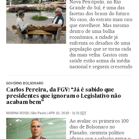
Nova Petrópolis, no Rio
Grande do Sul, é uma das
facetas dos brasis do futuro.
No caso, do estrato mais rico
que envelhece. Mas mesmo
dentro de uma bolha
econômica, a cidade já
enfrenta os desafios de uma
população que se torna cada
dia mais velha. Gastos com
saúde estão acima da média
nacional e seguem crescendo
GOVERNO BOLSONARO
Carlos Pereira, da FGV: “Já é sabido que
presidentes que ignoram o Legislativo não
acabam bem”
MARINA ROSSI
|
São Paulo
|
APR 10, 2019 - 11:31
EDT
Ao avaliar os primeiros 100
dias de Bolsonaro no
Planalto, cientista político
afirma que a relação entre o