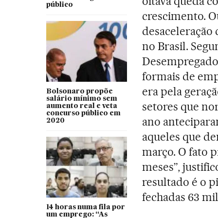
oitava queda c
público
crescimento. O
desaceleração 
no Brasil. Seg
Desempregados 
formais de emp
era pela geraçã
Bolsonaro propõe
salário mínimo sem
setores que n
aumento real e veta
concurso público em
ano anteciparam
2020
aqueles que d
março. O fato 
meses”, justifi
resultado é o 
fechadas 63 mil
14 horas numa fila por
um emprego: “As