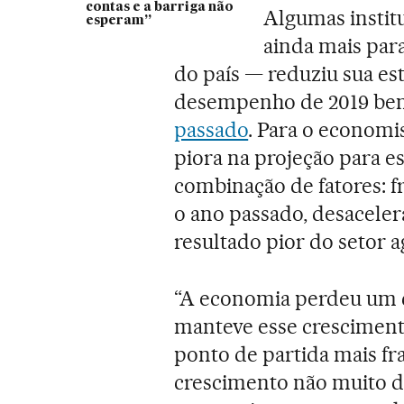
contas e a barriga não
Algumas instit
esperam”
ainda mais par
do país — reduziu sua es
desempenho de 2019 be
passado
. Para o economi
piora na projeção para e
combinação de fatores: f
o ano passado, desacele
resultado pior do setor 
“A economia perdeu um c
manteve esse crescimento
ponto de partida mais fr
crescimento não muito di