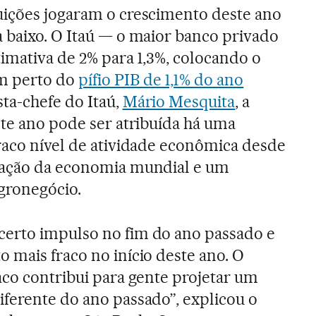
uições jogaram o crescimento deste ano
a baixo. O Itaú — o maior banco privado
timativa de 2% para 1,3%, colocando o
m perto do
pífio PIB de 1,1% do ano
sta-chefe do Itaú,
Mário Mesquita
, a
ste ano pode ser atribuída há uma
raco nível de atividade econômica desde
ração da economia mundial e um
agronegócio.
erto impulso no fim do ano passado e
 mais fraco no início deste ano. O
aco contribui para gente projetar um
ferente do ano passado”, explicou o