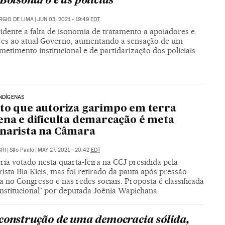
 Bolsonaro e as polícias
RGIO DE LIMA
|
JUN 03, 2021 - 19:49
EDT
idente a falta de isonomia de tratamento a apoiadores e
res ao atual Governo, aumentando a sensação de um
timento institucional e de partidarização dos policiais
INDÍGENAS
to que autoriza garimpo em terra
ena e dificulta demarcação é meta
narista na Câmara
RI
|
São Paulo
|
MAY 27, 2021 - 20:42
EDT
ria votado nesta quarta-feira na CCJ presidida pela
ista Bia Kicis, mas foi retirado da pauta após pressão
a no Congresso e nas redes sociais. Proposta é classificada
onstitucional” por deputada Joênia Wapichana
construção de uma democracia sólida,