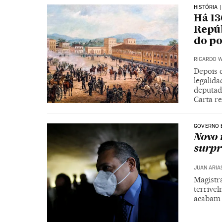
HISTÓRIA 
Há 13
Repúb
do po
RICARDO W
Depois d
legalida
deputad
Carta r
GOVERNO 
Novo 
surpr
JUAN ARIA
Magistr
terrivel
acabam 