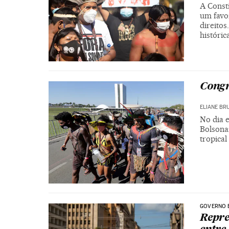
A Const
um favo
direitos
históric
Congr
ELIANE BR
No dia 
Bolsonar
tropica
GOVERNO 
Repre