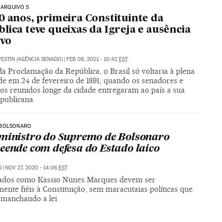
| ARQUIVO S
0 anos, primeira Constituinte da
lica teve queixas da Igreja e ausência
vo
ESTIN (AGÊNCIA SENADO)
|
FEB 08, 2021 - 10:42
EST
a Proclamação da República, o Brasil só voltaria à plena
de em 24 de fevereiro de 1891, quando os senadores e
os reunidos longe da cidade entregaram ao país a sua
epublicana
BOLSONARO
ministro do Supremo de Bolsonaro
eende com defesa do Estado laico
S
|
NOV 27, 2020 - 14:06
EST
ados como Kassio Nunes Marques devem ser
mente fiéis à Constituição, sem maracutaias políticas que
manchando a lei