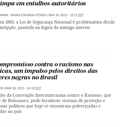
impa em entulhos autoritários
NNINI
/
MARIA EDUARDA PESSOA
|
MAY 16, 2021 - 13:21
EDT
em 1983, a Lei de Segurança Nacional é problemática desde
ncepção, pautada na lógica do inimigo interno
mpromisso contra o racismo nas
cas, um impulso pelos direitos das
res negras no Brasil
ER
|
MAR 18, 2021 - 14:42
EDT
ação da Convenção Interamericana contra o Racismo, que
 de Bolsonaro, pode fortalecer sistema de proteção e
nar políticas que hoje se encontram pulverizadas e
adas no país