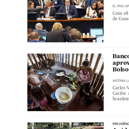
EL PAÍS
|
AP
Com 48 
de Const
Banco
aprov
Bols
ANTONIA 
Carlos 
Caribe,
brasilei
PREVIDÊNC