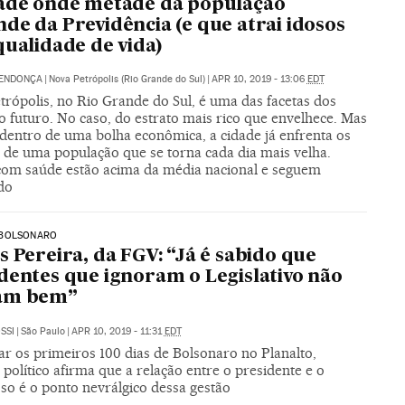
ade onde metade da população
de da Previdência (e que atrai idosos
qualidade de vida)
MENDONÇA
|
Nova Petrópolis (Rio Grande do Sul)
|
APR 10, 2019 - 13:06
EDT
trópolis, no Rio Grande do Sul, é uma das facetas dos
o futuro. No caso, do estrato mais rico que envelhece. Mas
entro de uma bolha econômica, a cidade já enfrenta os
s de uma população que se torna cada dia mais velha.
com saúde estão acima da média nacional e seguem
do
BOLSONARO
s Pereira, da FGV: “Já é sabido que
dentes que ignoram o Legislativo não
am bem”
SSI
|
São Paulo
|
APR 10, 2019 - 11:31
EDT
ar os primeiros 100 dias de Bolsonaro no Planalto,
a político afirma que a relação entre o presidente e o
so é o ponto nevrálgico dessa gestão