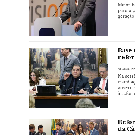
Maior ba
para o p
geração
Base 
refor
AFONSO BE
Na sess
tramita
governi
à refor
Refor
da C