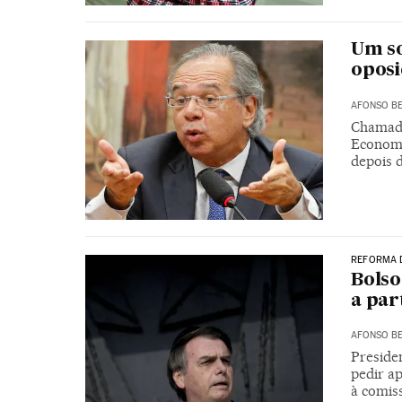
Um so
oposi
AFONSO BE
Chamado 
Economi
depois 
REFORMA 
Bolso
a par
AFONSO BE
Preside
pedir a
à comis