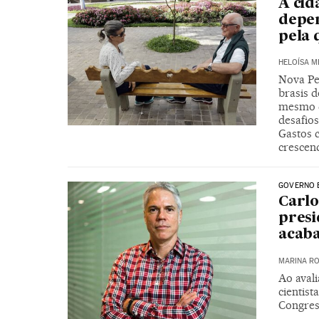
A cid
depen
pela 
HELOÍSA 
Nova Pe
brasis d
mesmo d
desafio
Gastos 
crescen
GOVERNO 
Carlo
presi
acab
MARINA RO
Ao avali
cientist
Congres