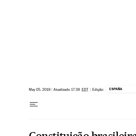
Pular para o conteúdo
ESPAÑA
May 05, 2019
|
Atualizado 17:39
EDT
|
Edição:
Constituição brasileir