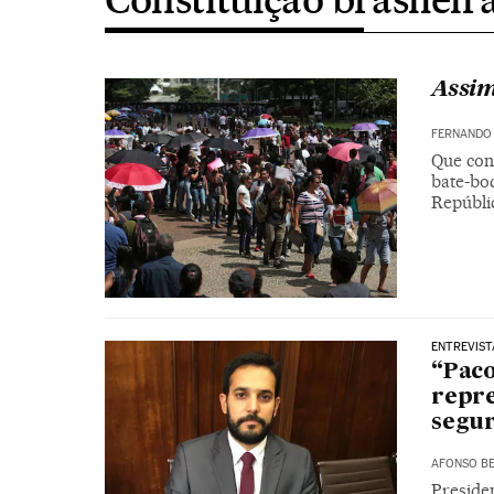
Assim
FERNANDO
Que cont
bate-boc
Repúbli
ENTREVIST
“Paco
repre
segu
AFONSO BE
Preside