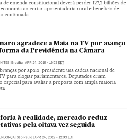
a de emenda constitucional deverá perder 127,2 bilhões de
 economia ao cortar aposentadoria rural e benefício de
ão continuada
naro agradece a Maia na TV por avanço
forma da Previdência na Câmara
NITES
|
Brasília
|
APR 24, 2019 - 19:53
EDT
branças por apoio, presidente usa cadeia nacional de
 TV para elogiar parlamentares. Deputados criam
o especial para avaliar a proposta com ampla maioria
sta
foria à realidade, mercado reduz
tativas pela oitava vez seguida
MENDONÇA
|
São Paulo
|
APR 24, 2019 - 12:03
EDT