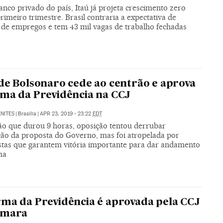
nco privado do país, Itaú já projeta crescimento zero
rimeiro trimestre. Brasil contraria a expectativa de
 de empregos e tem 43 mil vagas de trabalho fechadas
de Bolsonaro cede ao centrão e aprova
ma da Previdência na CCJ
NITES
|
Brasília
|
APR 23, 2019 - 23:22
EDT
ão que durou 9 horas, oposição tentou derrubar
ção da proposta do Governo, mas foi atropelada por
stas que garantem vitória importante para dar andamento
ma
ma da Previdência é aprovada pela CCJ
âmara