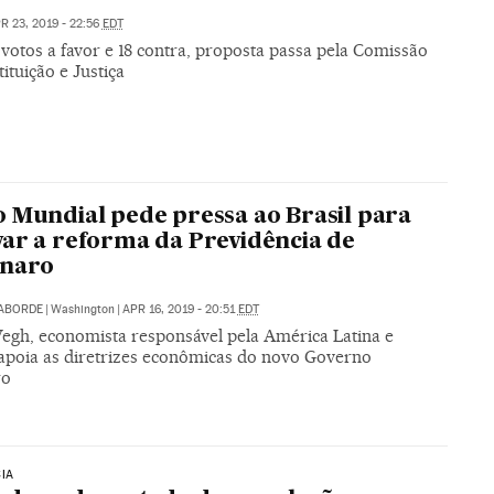
R 23, 2019 - 22:56
EDT
votos a favor e 18 contra, proposta passa pela Comissão
ituição e Justiça
 Mundial pede pressa ao Brasil para
ar a reforma da Previdência de
onaro
LABORDE
|
Washington
|
APR 16, 2019 - 20:51
EDT
Vegh, economista responsável pela América Latina e
 apoia as diretrizes econômicas do novo Governo
ro
IA