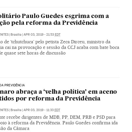
litário Paulo Guedes esgrima com a
ção pela reforma da Previdência
NITES
|
Brasília
|
APR 03, 2019 - 21:53
EDT
de ‘tchutchuca’ pelo petista Zeca Dirceu, ministro da
a cai na provocação e sessão da CCJ acaba com bate boca
de quase sete horas de discussão
DA PREVIDÊNCIA
naro abraça a ‘velha política’ em aceno
tidos por reforma da Previdência
NITES
|
Brasília
|
APR 03, 2019 - 11:33
EDT
nte recebe dirigentes de MDB, PP, DEM, PRB e PSD para
poio à reforma da Previdência. Paulo Guedes confirma ida
são da Câmara