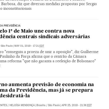
 Barbosa, diz que diversas medidas propostas por Sergio
o inconstitucionais
DA PREVIDÊNCIA
elo 1º de Maio une contra nova
dência centrais sindicais adversárias
|
São Paulo
|
MAY 01, 2019 - 17:21
EDT
ro "conseguiu a proeza de unir a oposição", diz Guilherme
 Paulinho da Força afirma que o centrão da Câmara
 uma reforma "que não garanta a reeleição de Bolsonaro"
2
no aumenta previsão de economia na
ma da Previdência, mas já se prepara
desidratá-la
NITES
/
HELOÍSA MENDONÇA
|
Brasília / São Paulo
|
APR 25, 2019 - 21:38
EDT