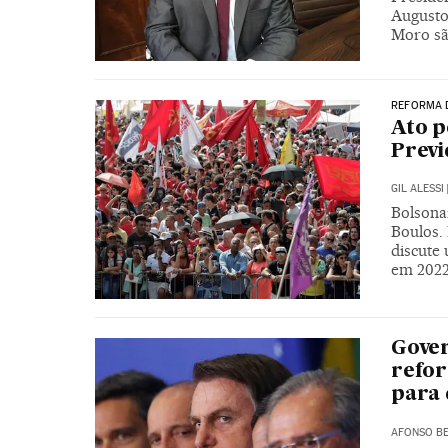
Augusto
Moro sã
REFORMA 
Ato p
Previ
GIL ALESSI
Bolsona
Boulos.
discute
em 202
Gover
refor
para 
AFONSO BE