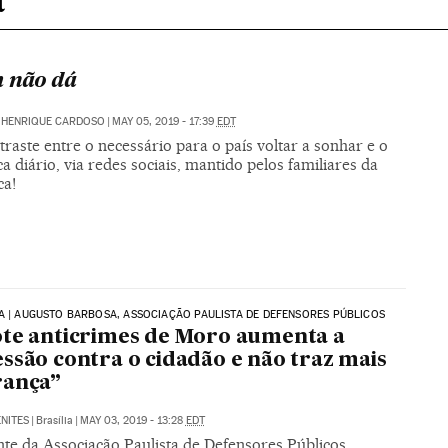
 não dá
 HENRIQUE CARDOSO
|
MAY 05, 2019 - 17:39
EDT
raste entre o necessário para o país voltar a sonhar e o
a diário, via redes sociais, mantido pelos familiares da
ca!
A | AUGUSTO BARBOSA, ASSOCIAÇÃO PAULISTA DE DEFENSORES PÚBLICOS
te anticrimes de Moro aumenta a
ssão contra o cidadão e não traz mais
rança”
NITES
|
Brasília
|
MAY 03, 2019 - 13:28
EDT
nte da Associação Paulista de Defensores Públicos,