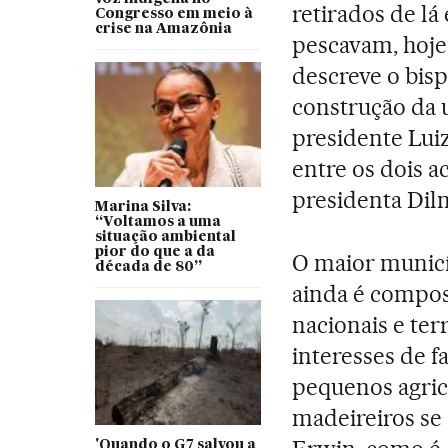
retirados de lá
Congresso em meio à
crise na Amazônia
pescavam, hoje
descreve o bisp
construção da 
presidente Luiz
entre os dois a
presidenta Dil
Marina Silva:
“Voltamos a uma
situação ambiental
pior do que a da
O maior municíp
década de 80”
ainda é compos
nacionais e ter
interesses de f
pequenos agricu
madeireiros s
'Quando o G7 salvou a