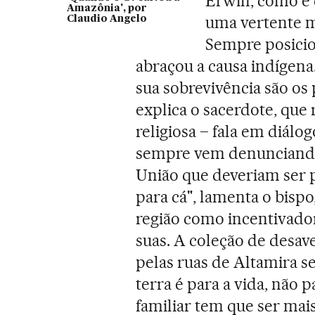
Erwin, como é 
Amazônia', por
uma vertente ma
Claudio Angelo
Sempre posicio
abraçou a causa indígena
sua sobrevivência são os
explica o sacerdote, que 
religiosa – fala em diálog
sempre vem denunciando 
União que deveriam ser 
para cá", lamenta o bispo
região como incentivador
suas. A coleção de desav
pelas ruas de Altamira se
terra é para a vida, não 
familiar tem que ser mai