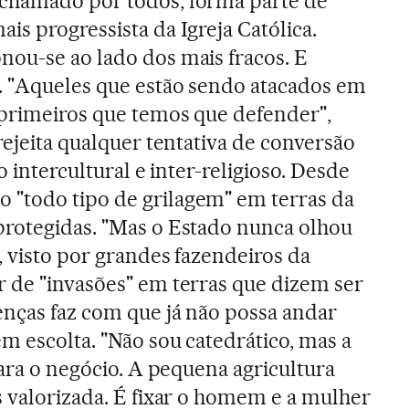
chamado por todos, forma parte de
is progressista da Igreja Católica.
nou-se ao lado dos mais fracos. E
. "Aqueles que estão sendo atacados em
 primeiros que temos que defender",
rejeita qualquer tentativa de conversão
o intercultural e inter-religioso. Desde
"todo tipo de grilagem" em terras da
protegidas. "Mas o Estado nunca olhou
, visto por grandes fazendeiros da
 de "invasões" em terras que dizem ser
enças faz com que já não possa andar
m escolta. "Não sou catedrático, mas a
para o negócio. A pequena agricultura
s valorizada. É fixar o homem e a mulher