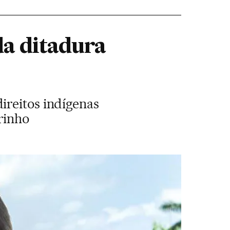
da ditadura
ireitos indígenas
rinho