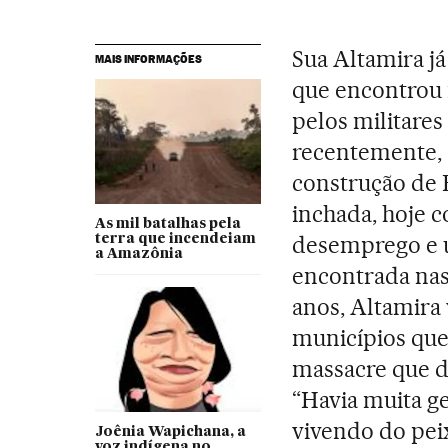
Sua Altamira já
MAIS INFORMAÇÕES
que encontrou 
pelos militares
recentemente, 
construção de 
inchada, hoje c
As mil batalhas pela
desemprego e u
terra que incendeiam
a Amazônia
encontrada nas
anos, Altamira
municípios que
massacre que d
“Havia muita g
vivendo do peix
Joênia Wapichana, a
voz indígena no