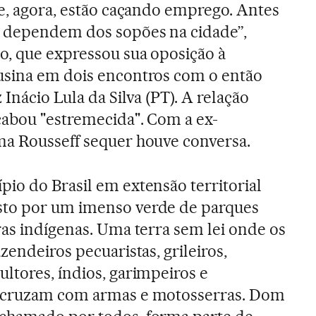
 e, agora, estão caçando emprego. Antes
 dependem dos sopões na cidade”,
o, que expressou sua oposição à
usina em dois encontros com o então
 Inácio Lula da Silva (PT). A relação
cabou "estremecida". Com a ex-
ma Rousseff sequer houve conversa.
io do Brasil em extensão territorial
to por um imenso verde de parques
ras indígenas. Uma terra sem lei onde os
azendeiros pecuaristas, grileiros,
ltores, índios, garimpeiros e
e cruzam com armas e motosserras. Dom