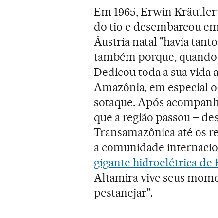
Em 1965, Erwin Kräutler 
do tio e desembarcou em
Áustria natal "havia tant
também porque, quando cr
Dedicou toda a sua vida 
Amazônia, em especial 
sotaque. Após acompanha
que a região passou – de
Transamazônica até os r
a comunidade internacio
gigante hidroelétrica de
Altamira vive seus momen
pestanejar".