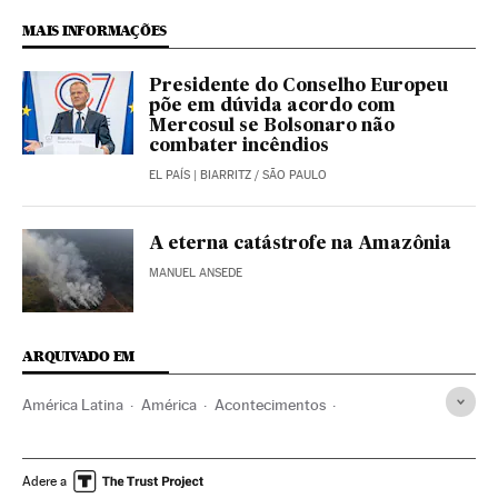
MAIS INFORMAÇÕES
Presidente do Conselho Europeu
põe em dúvida acordo com
Mercosul se Bolsonaro não
combater incêndios
EL PAÍS
| BIARRITZ / SÃO PAULO
A eterna catástrofe na Amazônia
MANUEL ANSEDE
ARQUIVADO EM
América Latina
América
Acontecimentos
Agronegócio
Meio ambiente
Amazônia
Reservas naturais
Incêndios florestais
Incêndios
Adere a