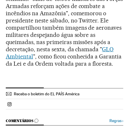
Armadas reforçam ações de combate a
incêndios na Amazônia", comemorou o
presidente neste sábado, no Twitter. Ele
compartilhou também imagens de aeronaves
militares despejando água sobre as
queimadas, nas primeiras missões após a
decretação, nesta sexta, da chamada "
GLO
Ambiental
", como ficou conhecida a Garantia
da Lei e da Ordem voltada para a floresta.
Receba o boletim do EL PAÍS América
Politica El País Brasil en Instagram
COMENTÁRIOS
Regras
›
COMENTÁRIOS