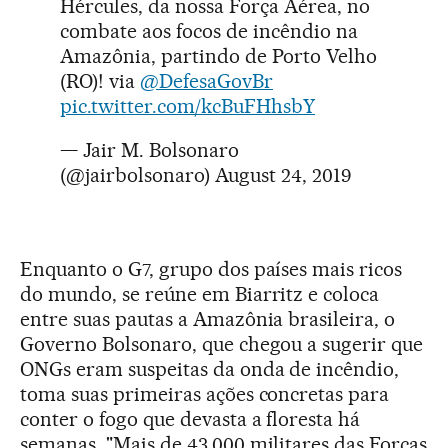
Hércules, da nossa Força Aérea, no
combate aos focos de incêndio na
Amazônia, partindo de Porto Velho
(RO)! via
@DefesaGovBr
pic.twitter.com/kcBuFHhsbY
— Jair M. Bolsonaro
(@jairbolsonaro)
August 24, 2019
Enquanto o G7, grupo dos países mais ricos
do mundo, se reúne em Biarritz e coloca
entre suas pautas a Amazônia brasileira, o
Governo Bolsonaro, que chegou a sugerir que
ONGs eram suspeitas da onda de incêndio,
toma suas primeiras ações concretas para
conter o fogo que devasta a floresta há
semanas. "Mais de 43.000 militares das Forças