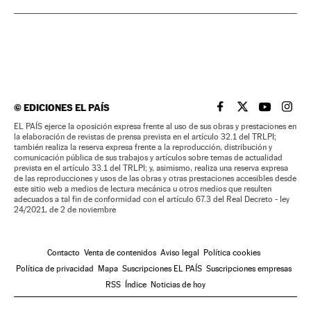
©
EDICIONES EL PAÍS
EL PAÍS BRASIL EN
EL PAÍS BRASI
EL PAÍS B
EL PA
EL PAÍS ejerce la oposición expresa frente al uso de sus obras y prestaciones en
la elaboración de revistas de prensa prevista en el artículo 32.1 del TRLPI;
también realiza la reserva expresa frente a la reproducción, distribución y
comunicación pública de sus trabajos y artículos sobre temas de actualidad
prevista en el artículo 33.1 del TRLPI; y, asimismo, realiza una reserva expresa
de las reproducciones y usos de las obras y otras prestaciones accesibles desde
este sitio web a medios de lectura mecánica u otros medios que resulten
adecuados a tal fin de conformidad con el artículo 67.3 del Real Decreto - ley
24/2021, de 2 de noviembre
Contacto
Venta de contenidos
Aviso legal
Política cookies
Política de privacidad
Mapa
Suscripciones EL PAÍS
Suscripciones empresas
RSS
Índice
Noticias de hoy