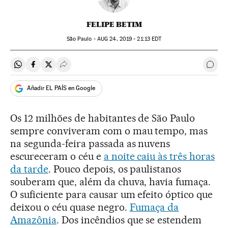
FELIPE BETIM
São Paulo -
AUG
24, 2019 - 21:13
EDT
Compartir en Whatsapp
Compartir en Facebook
Compartir en Twitter
Desplegar Redes Sociales
Come
Añadir EL PAÍS en Google
Os 12 milhões de habitantes de São Paulo
sempre conviveram com o mau tempo, mas
na segunda-feira passada as nuvens
escureceram o céu e
a noite caiu às três horas
da tarde
. Pouco depois, os paulistanos
souberam que, além da chuva, havia fumaça.
O suficiente para causar um efeito óptico que
deixou o céu quase negro.
Fumaça da
Amazônia
. Dos incêndios que se estendem