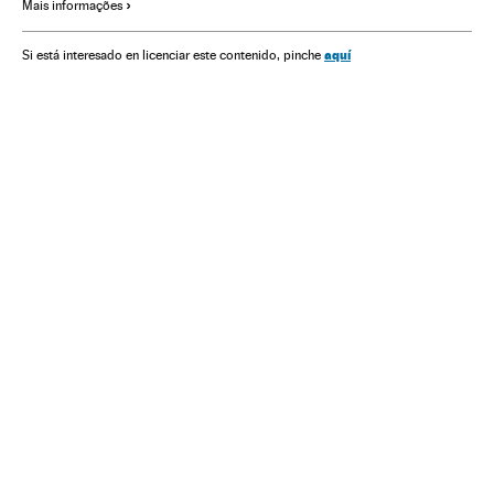
Mais informações
Espaços naturais
Acidentes
Brasil
América do Sul
Gado
aquí
Si está interesado en licenciar este contenido, pinche