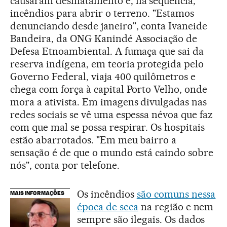
causaram desmatamento e, na sequência,
incêndios para abrir o terreno. "Estamos
denunciando desde janeiro", conta Ivaneide
Bandeira, da ONG Kanindé Associação de
Defesa Etnoambiental. A fumaça que sai da
reserva indígena, em teoria protegida pelo
Governo Federal, viaja 400 quilômetros e
chega com força à capital Porto Velho, onde
mora a ativista. Em imagens divulgadas nas
redes sociais se vê uma espessa névoa que faz
com que mal se possa respirar. Os hospitais
estão abarrotados. "Em meu bairro a
sensação é de que o mundo está caindo sobre
nós", conta por telefone.
Os incêndios
são comuns nessa
MAIS INFORMAÇÕES
época de seca
na região e nem
sempre são ilegais. Os dados