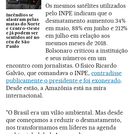
Os mesmos satélites utilizados
pelo INPE indicam que o
Incêndios se
desmatamento aumentou 34%
alastram pelas
matas do Norte
em maio, 88% em junho e 212%
e Centro-Oeste
e já podem ser
em julho em relação aos
sentidos até no
mesmos meses de 2018.
céu de São
Paulo
Bolsonaro criticou a instituição
e seus números em um
encontro com jornalistas. O físico Ricardo
Galvão, que comandava o INPE,
contradisse
publicamente o presidente e foi exonerado
.
Desde estão, a Amazônia está na mira
internacional.
"O Brasil era um vilão ambiental. Mas desde
que começamos a reduzir o desmatamento,
nos transformamos em líderes na agenda