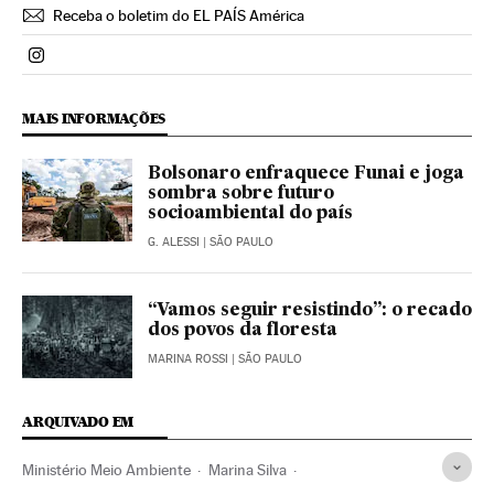
Receba o boletim do EL PAÍS América
Politica El País Brasil en Instagram
MAIS INFORMAÇÕES
Bolsonaro enfraquece Funai e joga
sombra sobre futuro
socioambiental do país
G. ALESSI
| SÃO PAULO
“Vamos seguir resistindo”: o recado
dos povos da floresta
MARINA ROSSI
| SÃO PAULO
ARQUIVADO EM
Ministério Meio Ambiente
Marina Silva