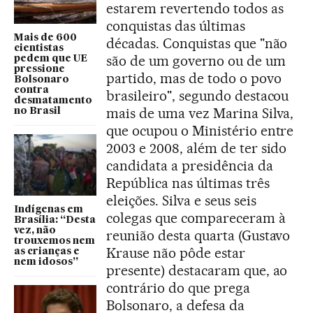
estarem revertendo todos as
conquistas das últimas
Mais de 600
décadas. Conquistas que "não
cientistas
são de um governo ou de um
pedem que UE
pressione
partido, mas de todo o povo
Bolsonaro
contra
brasileiro", segundo destacou
desmatamento
mais de uma vez Marina Silva,
no Brasil
que ocupou o Ministério entre
2003 e 2008, além de ter sido
candidata a presidência da
República nas últimas três
eleições. Silva e seus seis
Indígenas em
colegas que compareceram à
Brasília: “Desta
vez, não
reunião desta quarta (Gustavo
trouxemos nem
Krause não pôde estar
as crianças e
nem idosos”
presente) destacaram que, ao
contrário do que prega
Bolsonaro, a defesa da