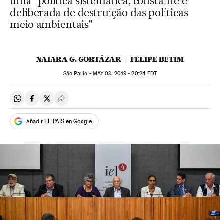
uma "política sistemática, constante e
deliberada de destruição das políticas
meio ambientais"
NAIARA G. GORTÁZAR
FELIPE BETIM
São Paulo -
MAY
08, 2019 - 20:24
EDT
Compartir en Whatsapp
Compartir en Facebook
Compartir en Twitter
Desplegar Redes Sociales
Añadir EL PAÍS en Google