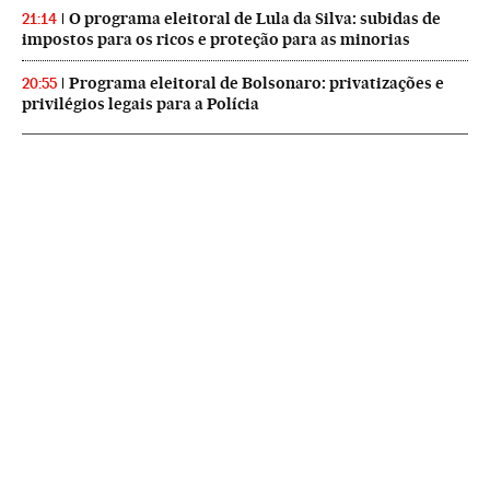
O programa eleitoral de Lula da Silva: subidas de
21:14
impostos para os ricos e proteção para as minorias
Programa eleitoral de Bolsonaro: privatizações e
20:55
privilégios legais para a Polícia
NEWSLETTERS
Boletín de América
Cada semana en tu cuenta de correo una selección de las noticias,
reportajes y análisis de los periodistas de EL PAÍS con los acontecimientos