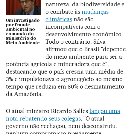
natureza, da biodiversidade e
o combate às
mudanças
climáticas
não são
Um investigado
por fraude
incompatíveis com o
ambiental no
desenvolvimento econômico.
comando do
Ministério do
Todo o contrário. Silva
Meio Ambiente
afirmou que o Brasil "depende
do meio ambiente para ser a
potência agrícola e mineradora que é",
destacando que o país crescia uma média de
3% e impulsionava o agronegócio ao mesmo
tempo que reduzia em 80% o desmatamento
da Amazônia.
O atual ministro Ricardo Salles
lançou uma
nota rebatendo seus colegas
. "O atual
governo não rechaçou, nem desconstruiu,
nenhum compromisso previamente