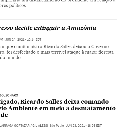
ores políticos
esso decide extinguir a Amazônia
UM
|
JUN 24, 2021 - 10:14
EDT
em que o antiministro Ricardo Salles deixou o Governo
o, foi desfechado o mais terrível ataque à maior floresta
l do mundo
BOLSONARO
tigado, Ricardo Salles deixa comando
eio Ambiente em meio a desmatamento
rde
ALARRAGA GORTÁZAR
/
GIL ALESSI
|
São Paulo
|
JUN 23, 2021 - 18:24
EDT