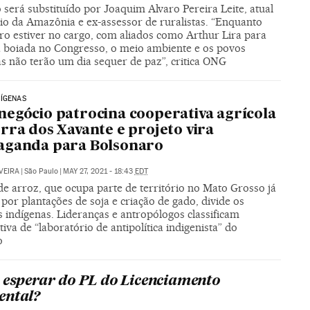
 será substituído por Joaquim Alvaro Pereira Leite, atual
rio da Amazônia e ex-assessor de ruralistas. “Enquanto
ro estiver no cargo, com aliados como Arthur Lira para
a boiada no Congresso, o meio ambiente e os povos
s não terão um dia sequer de paz”, critica ONG
ÍGENAS
egócio patrocina cooperativa agrícola
rra dos Xavante e projeto vira
aganda para Bolsonaro
VEIRA
|
São Paulo
|
MAY 27, 2021 - 18:43
EDT
de arroz, que ocupa parte de território no Mato Grosso já
por plantações de soja e criação de gado, divide os
 indígenas. Lideranças e antropólogos classificam
iva de “laboratório de antipolítica indigenista” do
o
 esperar do PL do Licenciamento
ental?