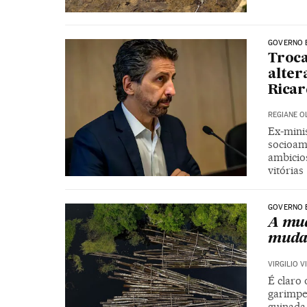
GOVERNO 
Troc
alter
Ricar
REGIANE O
Ex-minis
socioamb
ambicios
vitórias
GOVERNO 
A mud
mudan
VIRGILIO V
É claro 
garimpei
guinada