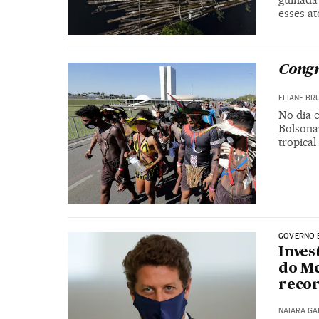
esses at
Congr
ELIANE BR
No dia 
Bolsonar
tropica
GOVERNO 
Inves
do M
reco
NAIARA G