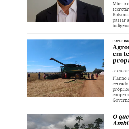
Ministro
secretá
Bolsona
passar 
indígena
POVOS IND
Agron
em te
prop
JOANA OLI
Plantio 
cercado 
próprios
cooperat
Govern
O que
Ambi