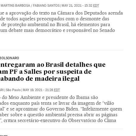
 MARTINS BARBOSA
/
FABIANO SANTOS
|
MAY 21, 2021 - 15:32
EDT
ue a aprovação do texto na Câmara dos Deputados acenda
a de todos aqueles preocupados com o desmonte das
s de proteção ambiental no Brasil, há elementos para
 um debate mais democrático e responsável no Senado
BOLSONARO
ntregaram ao Brasil detalhes que
am PF a Salles por suspeita de
abando de madeira ilegal
RI
|
São Paulo
|
MAY 19, 2021 - 21:28
EDT
o do Meio Ambiente e presidente do Ibama são
ados enquanto país tenta se livrar da imagem de “vilão
al” e se aproximar do Governo Biden. “Infelizmente quem
aber sobre a questão ambiental precisa abrir as páginas
s”, critica secretário-executivo do Observatório do Clima