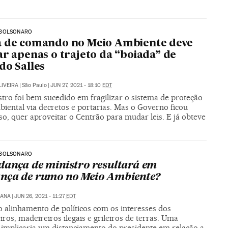
BOLSONARO
a de comando no Meio Ambiente deve
ar apenas o trajeto da “boiada” de
do Salles
LIVEIRA
|
São Paulo
|
JUN 27, 2021 - 18:10
EDT
tro foi bem sucedido em fragilizar o sistema de proteção
iental via decretos e portarias. Mas o Governo ficou
o, quer aproveitar o Centrão para mudar leis. E já obteve
BOLSONARO
ança de ministro resultará em
ça de rumo no Meio Ambiente?
IANA
|
JUN 26, 2021 - 11:27
EDT
o alinhamento de políticos com os interesses dos
ros, madeireiros ilegais e grileiros de terras. Uma
 implicaria um distanciamento do presidente em relação a