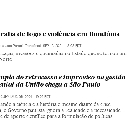
fia de fogo e violência em Rondônia
ista Jaci Paraná (Rondônia)
|
SEP 12, 2021 - 18:08
EDT
meaças, invasões e queimadas no Estado que se tornou um
 Norte
mplo do retrocesso e improviso na gestão
ntal da União chega a São Paulo
OCUHY
|
AUG 05, 2021 - 19:29
EDT
ando a ciência e a história e mesmo diante da crise
a, o Governo paulista ignora a realidade e a necessidade
e de aporte científico para a formulação de políticas