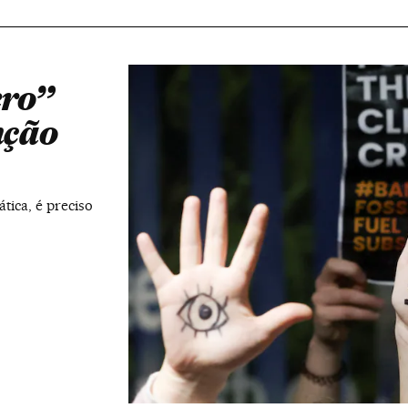
ero”
nção
tica, é preciso