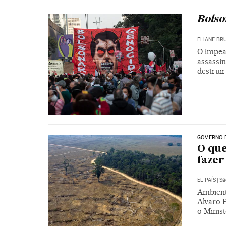
Bolso
ELIANE BR
O impea
assassin
destruir
GOVERNO 
O que
fazer
EL PAÍS
|
Sã
Ambient
Alvaro 
o Minis