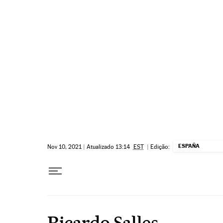
Pular para o conteúdo
ESPAÑA
Nov 10, 2021
|
Atualizado 13:14
EST
|
Edição:
Ricardo Salles