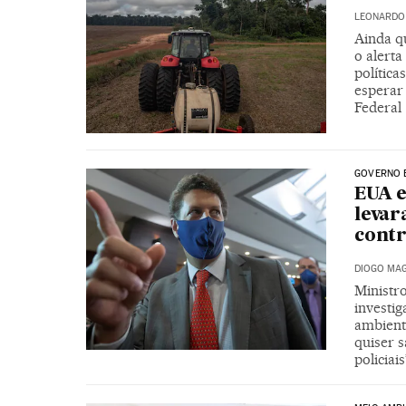
LEONARDO
Ainda q
o alert
política
esperar
Federal
GOVERNO 
EUA e
levar
contr
DIOGO MAG
Ministr
investig
ambient
quiser s
policiai