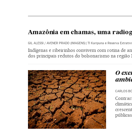
Amazônia em chamas, uma radiogra
GIL ALESSI
/
AVENER PRADO (IMAGENS)
|
TI Karipuna e Reserva Extrativ
Indígenas e ribeirinhos convivem com rotina de a
dos principais redutos do bolsonarismo na região
O exe
ambie
CARLOS B
Contrari
climátic
crescent
públicas