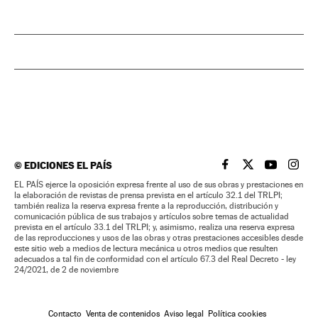
©
EDICIONES EL PAÍS
EL PAÍS BRASIL EN
EL PAÍS BRASI
EL PAÍS B
EL PA
EL PAÍS ejerce la oposición expresa frente al uso de sus obras y prestaciones en
la elaboración de revistas de prensa prevista en el artículo 32.1 del TRLPI;
también realiza la reserva expresa frente a la reproducción, distribución y
comunicación pública de sus trabajos y artículos sobre temas de actualidad
prevista en el artículo 33.1 del TRLPI; y, asimismo, realiza una reserva expresa
de las reproducciones y usos de las obras y otras prestaciones accesibles desde
este sitio web a medios de lectura mecánica u otros medios que resulten
adecuados a tal fin de conformidad con el artículo 67.3 del Real Decreto - ley
24/2021, de 2 de noviembre
Contacto
Venta de contenidos
Aviso legal
Política cookies