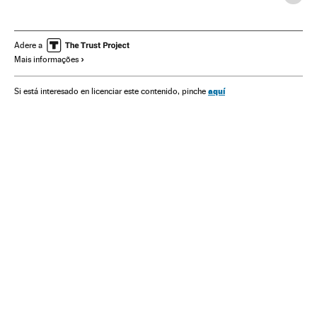
Governo
Presidente Brasil
Presidência Brasil
Joseph Biden
Estados Unidos
Mudança climática
Adere a
Mais informações
Amazônia
Efeito estufa
Ricardo Salles
Cúpula do clima
Acordo Paris
aquí
Si está interesado en licenciar este contenido, pinche