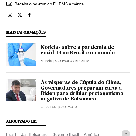
Receba o boletim do EL PAÍS América
Brasil El País Brasil en Instagram
Brasil El País Brasil en Twitter
Brasil El País Brasil en Facebook
MAIS INFORMAÇÕES
Notícias sobre a pandemia de
covid-19 no Brasil e no mundo
EL PAÍS
| SÃO PAULO / BRASÍLIA
Às vésperas de Cúpula do Clima,
Governadores preparam carta a
Biden para driblar protagonismo
negativo de Bolsonaro
GIL ALESSI
| SÃO PAULO
ARQUIVADO EM
Brasil
Jair Bolsonaro
Governo Brasil
América