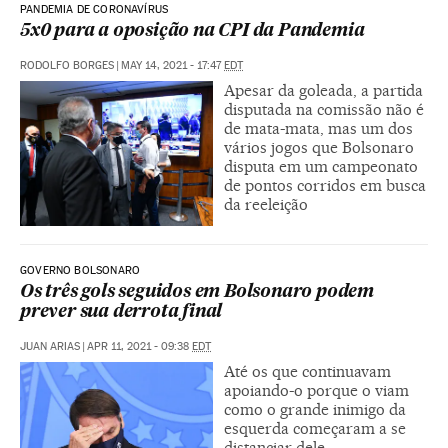
PANDEMIA DE CORONAVÍRUS
5x0 para a oposição na CPI da Pandemia
RODOLFO BORGES
|
MAY 14, 2021 - 17:47
EDT
Apesar da goleada, a partida
disputada na comissão não é
de mata-mata, mas um dos
vários jogos que Bolsonaro
disputa em um campeonato
de pontos corridos em busca
da reeleição
GOVERNO BOLSONARO
Os três gols seguidos em Bolsonaro podem
prever sua derrota final
JUAN ARIAS
|
APR 11, 2021 - 09:38
EDT
Até os que continuavam
apoiando-o porque o viam
como o grande inimigo da
esquerda começaram a se
distanciar dele