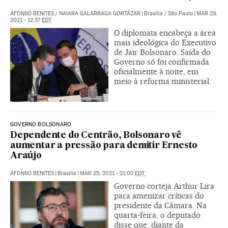
AFONSO BENITES
/
NAIARA GALARRAGA GORTÁZAR
|
Brasília / São Paulo
|
MAR 29,
2021 - 12:37
EDT
O diplomata encabeça a área
mais ideológica do Executivo
de Jair Bolsonaro. Saída do
Governo só foi confirmada
oficialmente à noite, em
meio à reforma ministerial
GOVERNO BOLSONARO
Dependente do Centrão, Bolsonaro vê
aumentar a pressão para demitir Ernesto
Araújo
AFONSO BENITES
|
Brasília
|
MAR 25, 2021 - 21:02
EDT
Governo corteja Arthur Lira
para amenizar críticas do
presidente da Câmara. Na
quarta-feira, o deputado
disse que, diante da