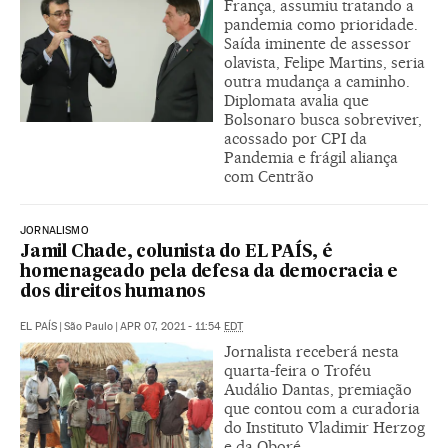
França, assumiu tratando a
pandemia como prioridade.
Saída iminente de assessor
olavista, Felipe Martins, seria
outra mudança a caminho.
Diplomata avalia que
Bolsonaro busca sobreviver,
acossado por CPI da
Pandemia e frágil aliança
com Centrão
JORNALISMO
Jamil Chade, colunista do EL PAÍS, é
homenageado pela defesa da democracia e
dos direitos humanos
EL PAÍS
|
São Paulo
|
APR 07, 2021 - 11:54
EDT
Jornalista receberá nesta
quarta-feira o Troféu
Audálio Dantas, premiação
que contou com a curadoria
do Instituto Vladimir Herzog
e da Oboré