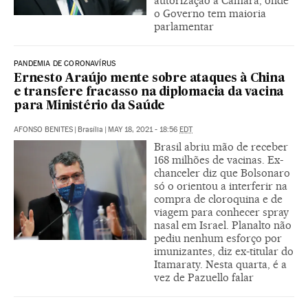
autorização à Câmara, onde
o Governo tem maioria
parlamentar
PANDEMIA DE CORONAVÍRUS
Ernesto Araújo mente sobre ataques à China
e transfere fracasso na diplomacia da vacina
para Ministério da Saúde
AFONSO BENITES
|
Brasília
|
MAY 18, 2021 - 18:56
EDT
Brasil abriu mão de receber
168 milhões de vacinas. Ex-
chanceler diz que Bolsonaro
só o orientou a interferir na
compra de cloroquina e de
viagem para conhecer spray
nasal em Israel. Planalto não
pediu nenhum esforço por
imunizantes, diz ex-titular do
Itamaraty. Nesta quarta, é a
vez de Pazuello falar