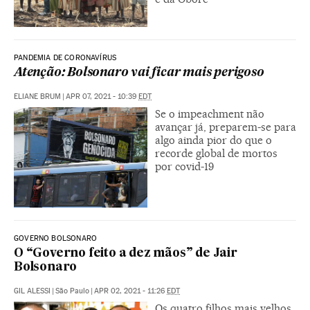
PANDEMIA DE CORONAVÍRUS
Atenção: Bolsonaro vai ficar mais perigoso
ELIANE BRUM
|
APR 07, 2021 - 10:39
EDT
Se o impeachment não
avançar já, preparem-se para
algo ainda pior do que o
recorde global de mortos
por covid-19
GOVERNO BOLSONARO
O “Governo feito a dez mãos” de Jair
Bolsonaro
GIL ALESSI
|
São Paulo
|
APR 02, 2021 - 11:26
EDT
Os quatro filhos mais velhos