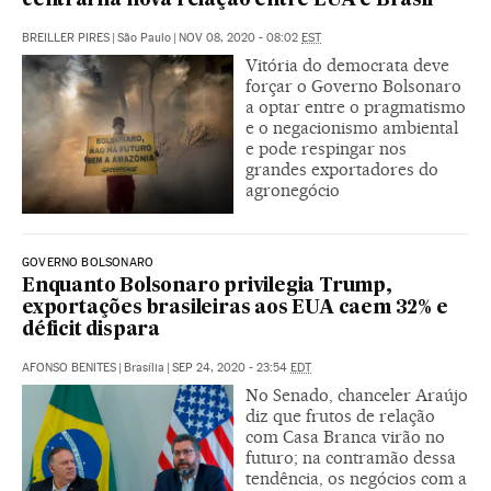
central na nova relação entre EUA e Brasil
BREILLER PIRES
|
São Paulo
|
NOV 08, 2020 - 08:02
EST
Vitória do democrata deve
forçar o Governo Bolsonaro
a optar entre o pragmatismo
e o negacionismo ambiental
e pode respingar nos
grandes exportadores do
agronegócio
GOVERNO BOLSONARO
Enquanto Bolsonaro privilegia Trump,
exportações brasileiras aos EUA caem 32% e
déficit dispara
AFONSO BENITES
|
Brasília
|
SEP 24, 2020 - 23:54
EDT
No Senado, chanceler Araújo
diz que frutos de relação
com Casa Branca virão no
futuro; na contramão dessa
tendência, os negócios com a