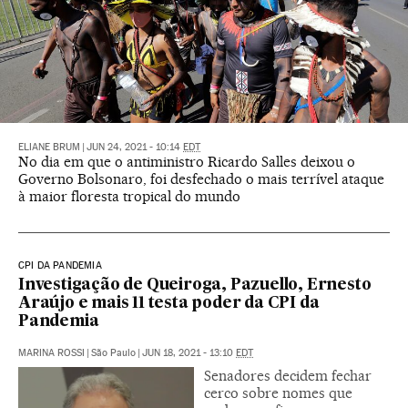
ELIANE BRUM
|
JUN 24, 2021 - 10:14
EDT
No dia em que o antiministro Ricardo Salles deixou o
Governo Bolsonaro, foi desfechado o mais terrível ataque
à maior floresta tropical do mundo
CPI DA PANDEMIA
Investigação de Queiroga, Pazuello, Ernesto
Araújo e mais 11 testa poder da CPI da
Pandemia
MARINA ROSSI
|
São Paulo
|
JUN 18, 2021 - 13:10
EDT
Senadores decidem fechar
cerco sobre nomes que