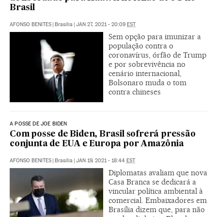
Brasil
AFONSO BENITES
|
Brasília
|
JAN 27, 2021 - 20:09
EST
Sem opção para imunizar a
população contra o
coronavírus, órfão de Trump
e por sobrevivência no
cenário internacional,
Bolsonaro muda o tom
contra chineses
A POSSE DE JOE BIDEN
Com posse de Biden, Brasil sofrerá pressão
conjunta de EUA e Europa por Amazônia
AFONSO BENITES
|
Brasília
|
JAN 19, 2021 - 18:44
EST
Diplomatas avaliam que nova
Casa Branca se dedicará a
vincular política ambiental à
comercial. Embaixadores em
Brasília dizem que, para não