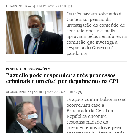
EL PAÍS
|
São Paulo
|
JUN 12, 2021 - 21:46
EDT
Os três haviam solicitado à
Corte a suspensão da
investigação do conteúdo de
seus telefones e e-mails
aprovada pelos senadores na
comissão que investiga a
resposta do Governo à
pandemia
PANDEMIA DE CORONAVÍRUS
Pazuello pode responder a três processos
criminais e um cível por depoimento na CPI
AFONSO BENITES
|
Brasília
|
MAY 20, 2021 - 15:42
EDT
Já ações contra Bolsonaro só
ocorreriam caso a
Procuradoria Geral da
República encontre
responsabilidade do
presidente nos atos e peça