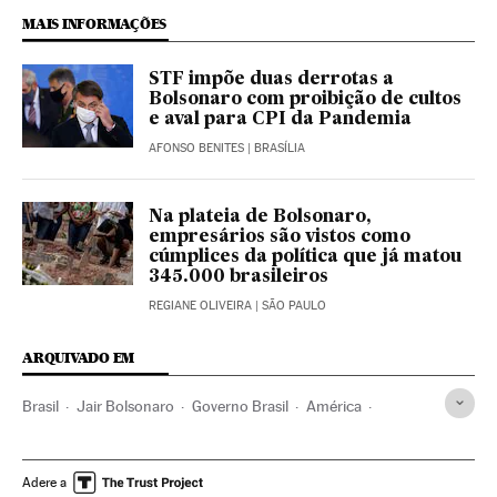
MAIS INFORMAÇÕES
STF impõe duas derrotas a
Bolsonaro com proibição de cultos
e aval para CPI da Pandemia
AFONSO BENITES
| BRASÍLIA
Na plateia de Bolsonaro,
empresários são vistos como
cúmplices da política que já matou
345.000 brasileiros
REGIANE OLIVEIRA
| SÃO PAULO
ARQUIVADO EM
Brasil
Jair Bolsonaro
Governo Brasil
América
Governo
Presidente Brasil
Presidência Brasil
Ernesto Araújo
Coronavirus Covid-19
Adere a