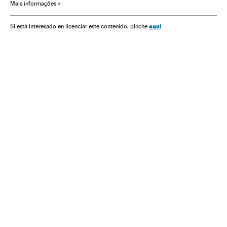
Mais informações
Crisis económica coronavirus covid-19
Exército Brasileiro
STF
aquí
Si está interesado en licenciar este contenido, pinche