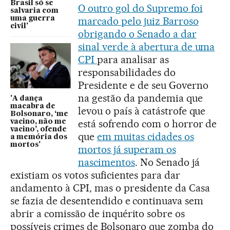
Brasil só se
O outro gol do Supremo foi
salvaria com
uma guerra
marcado pelo juiz Barroso
civil'
obrigando o Senado a dar
sinal verde à abertura de uma
CPI
para analisar as
responsabilidades do
Presidente e de seu Governo
na gestão da pandemia que
'A dança
macabra de
levou o país à catástrofe que
Bolsonaro, ‘me
está sofrendo com o horror de
vacino, não me
vacino’, ofende
que
em muitas cidades os
a memória dos
mortos'
mortos já superam os
nascimentos
. No Senado já
existiam os votos suficientes para dar
andamento à CPI, mas o presidente da Casa
se fazia de desentendido e continuava sem
abrir a comissão de inquérito sobre os
possíveis crimes de Bolsonaro que zomba do