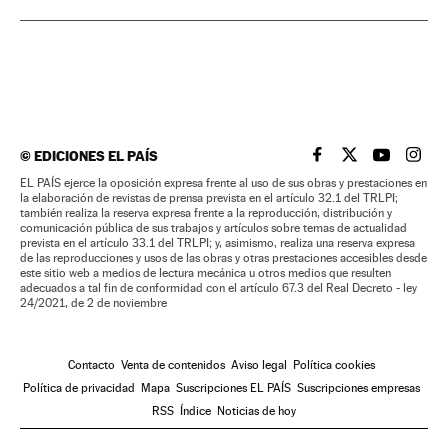
©
EDICIONES EL PAÍS
EL PAÍS BRASIL EN
EL PAÍS BRASI
EL PAÍS B
EL PA
EL PAÍS ejerce la oposición expresa frente al uso de sus obras y prestaciones en
la elaboración de revistas de prensa prevista en el artículo 32.1 del TRLPI;
también realiza la reserva expresa frente a la reproducción, distribución y
comunicación pública de sus trabajos y artículos sobre temas de actualidad
prevista en el artículo 33.1 del TRLPI; y, asimismo, realiza una reserva expresa
de las reproducciones y usos de las obras y otras prestaciones accesibles desde
este sitio web a medios de lectura mecánica u otros medios que resulten
adecuados a tal fin de conformidad con el artículo 67.3 del Real Decreto - ley
24/2021, de 2 de noviembre
Contacto
Venta de contenidos
Aviso legal
Política cookies
Política de privacidad
Mapa
Suscripciones EL PAÍS
Suscripciones empresas
RSS
Índice
Noticias de hoy