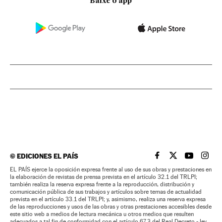
Baixe o app
©
EDICIONES EL PAÍS
EL PAÍS BRASIL EN
EL PAÍS BRASI
EL PAÍS B
EL PA
EL PAÍS ejerce la oposición expresa frente al uso de sus obras y prestaciones en
la elaboración de revistas de prensa prevista en el artículo 32.1 del TRLPI;
también realiza la reserva expresa frente a la reproducción, distribución y
comunicación pública de sus trabajos y artículos sobre temas de actualidad
prevista en el artículo 33.1 del TRLPI; y, asimismo, realiza una reserva expresa
de las reproducciones y usos de las obras y otras prestaciones accesibles desde
este sitio web a medios de lectura mecánica u otros medios que resulten
adecuados a tal fin de conformidad con el artículo 67.3 del Real Decreto - ley