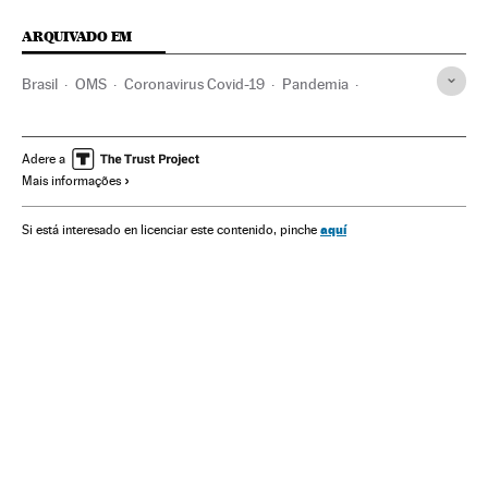
ARQUIVADO EM
Brasil
OMS
Coronavirus Covid-19
Pandemia
Coronavirus
Doenças infecciosas
Doenças respiratórias
Ministério Saúde
Jair Bolsonaro
Brasília
Vacinas
Adere a
Mais informações
aquí
Si está interesado en licenciar este contenido, pinche