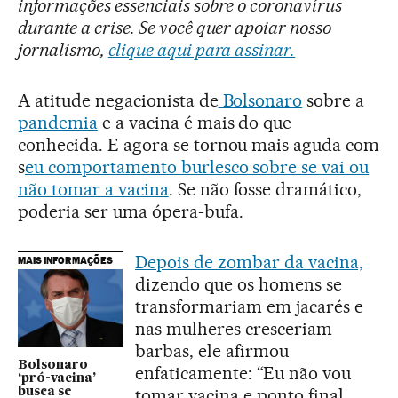
informações essenciais sobre o coronavírus
durante a crise. Se você quer apoiar nosso
jornalismo,
clique aqui para assinar.
A atitude negacionista de
Bolsonaro
sobre a
pandemia
e a vacina é mais do que
conhecida. E agora se tornou mais aguda com
s
eu comportamento burlesco sobre se vai ou
não tomar a vacina
. Se não fosse dramático,
poderia ser uma ópera-bufa.
Depois de zombar da vacina,
MAIS INFORMAÇÕES
dizendo que os homens se
transformariam em jacarés e
nas mulheres cresceriam
barbas, ele afirmou
Bolsonaro
enfaticamente: “Eu não vou
‘pró-vacina’
tomar vacina e ponto final,
busca se