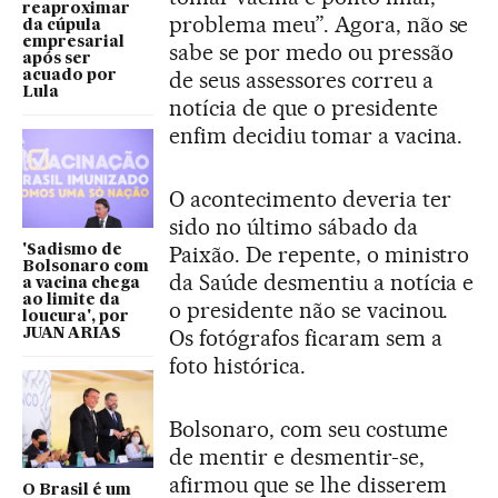
reaproximar
problema meu”. Agora, não se
da cúpula
empresarial
sabe se por medo ou pressão
após ser
de seus assessores correu a
acuado por
Lula
notícia de que o presidente
enfim decidiu tomar a vacina.
O acontecimento deveria ter
sido no último sábado da
Paixão. De repente, o ministro
'Sadismo de
Bolsonaro com
da Saúde desmentiu a notícia e
a vacina chega
ao limite da
o presidente não se vacinou.
loucura', por
Os fotógrafos ficaram sem a
JUAN ARIAS
foto histórica.
Bolsonaro, com seu costume
de mentir e desmentir-se,
afirmou que se lhe disserem
O Brasil é um