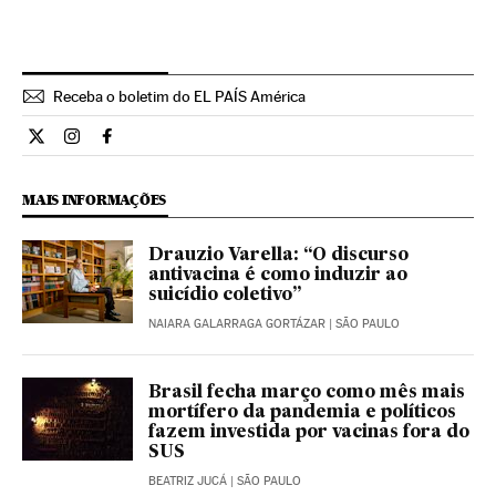
Receba o boletim do EL PAÍS América
Opiniao El País Brasil en Twitter
Opiniao El País Brasil en Instagram
Opiniao El País Brasil en Facebook
MAIS INFORMAÇÕES
Drauzio Varella: “O discurso
antivacina é como induzir ao
suicídio coletivo”
NAIARA GALARRAGA GORTÁZAR
| SÃO PAULO
Brasil fecha março como mês mais
mortífero da pandemia e políticos
fazem investida por vacinas fora do
SUS
BEATRIZ JUCÁ
| SÃO PAULO