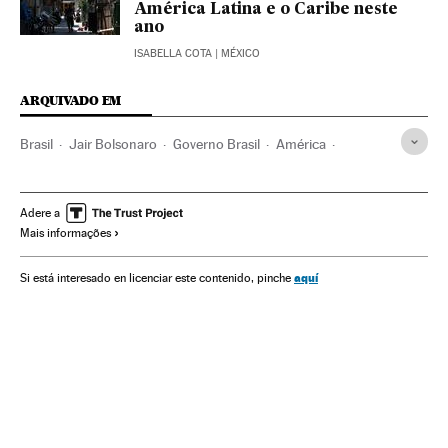
América Latina e o Caribe neste
ano
ISABELLA COTA
| MÉXICO
ARQUIVADO EM
Brasil
Jair Bolsonaro
Governo Brasil
América
Governo
Presidente Brasil
Presidência Brasil
Coronavirus
Crisis económica coronavirus covid-19
Adere a
Mais informações
Pandemia
Coronavirus Covid-19
Economia
Empresários
aquí
Si está interesado en licenciar este contenido, pinche