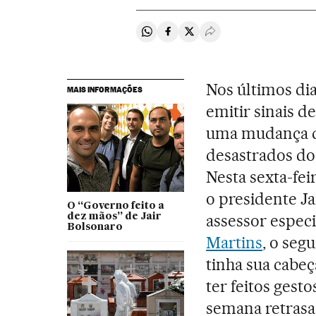
Compartir en Whatsapp
Compartir en Facebook
Compartir en Twitter
Desplegar Redes Soci
Nos últimos di
MAIS INFORMAÇÕES
emitir sinais d
uma mudança de
desastrados do
Nesta sexta-fei
o presidente Ja
O “Governo feito a
assessor especi
dez mãos” de Jair
Bolsonaro
Martins
, o seg
tinha sua cabe
ter feitos gest
semana retrasa