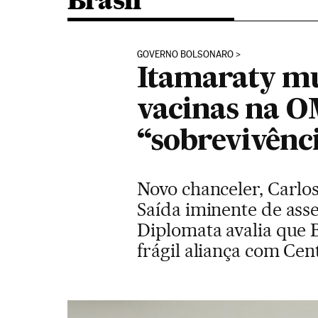
Brasil
GOVERNO BOLSONARO
Itamaraty mu
vacinas na O
“sobrevivênc
Novo chanceler, Carlo
Saída iminente de asse
Diplomata avalia que 
frágil aliança com Cen