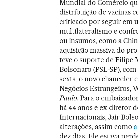
Mundial do Comércio que
distribuição de vacinas c
criticado por seguir em 
multilateralismo e confr
ou insumos, como a China
aquisição massiva do pro
teve o suporte de Filipe
Bolsonaro (PSL-SP), com a
sexta, o novo chanceler 
Negócios Estrangeiros, W
Paulo
. Para o embaixado
há 44 anos e ex-diretor d
Internacionais, Jair Bols
alterações, assim como
a
dez dias. Ele estava perd