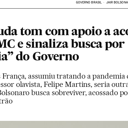
GOVERNO BRASIL
JAIR BOLSON
da tom com apoio a ac
MC e sinaliza busca por
ia” do Governo
s França, assumiu tratando a pandemia
ssor olavista, Felipe Martins, seria ou
Bolsonaro busca sobreviver, acossado p
trão