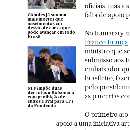
oficiais, mas a
falta de apoio p
Cidades já somam
mais mortes que
nascimentos em
desvio de curva que
No Itamaraty, n
pode avançar em todo
Brasil
Franco França
ministro que se
submisso aos E
embaixador que
brasileiro, faz
pelo president
STF impõe duas
derrotas a Bolsonaro
as parcerias co
com proibição de
cultos e aval para CPI
da Pandemia
O primeiro ato 
apoio a uma iniciativa a