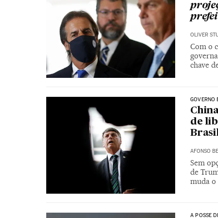
proje
prefei
OLIVER ST
Com o ch
governad
chave d
GOVERNO 
China
de li
Brasi
AFONSO BE
Sem opç
de Trum
muda o 
A POSSE D