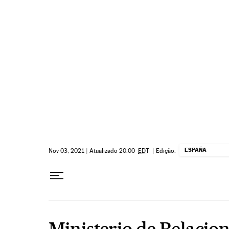
Pular para o conteúdo
ESPAÑA
Nov 03, 2021
|
Atualizado 20:00
EDT
|
Edição:
Ministerio de Relacio