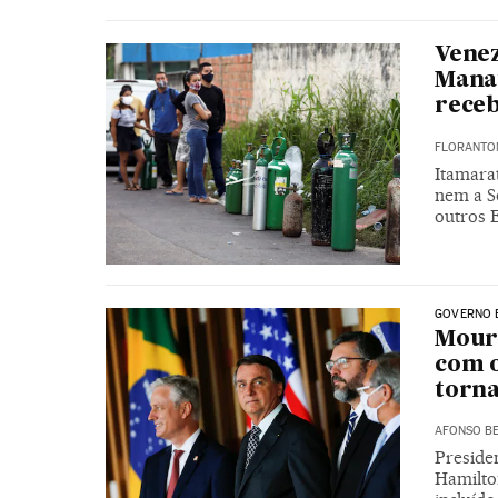
Venez
Mana
rece
FLORANTON
Itamarat
nem a S
outros E
GOVERNO 
Mourã
com o
torna
AFONSO BE
Presiden
Hamilto