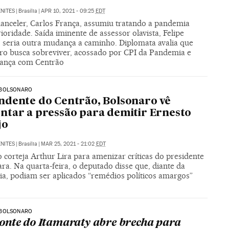
NITES
|
Brasília
|
APR 10, 2021 - 09:25
EDT
anceler, Carlos França, assumiu tratando a pandemia
oridade. Saída iminente de assessor olavista, Felipe
, seria outra mudança a caminho. Diplomata avalia que
ro busca sobreviver, acossado por CPI da Pandemia e
liança com Centrão
BOLSONARO
dente do Centrão, Bolsonaro vê
tar a pressão para demitir Ernesto
jo
NITES
|
Brasília
|
MAR 25, 2021 - 21:02
EDT
corteja Arthur Lira para amenizar críticas do presidente
a. Na quarta-feira, o deputado disse que, diante da
a, podiam ser aplicados “remédios políticos amargos”
BOLSONARO
nte do Itamaraty abre brecha para