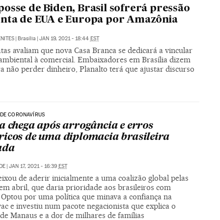
osse de Biden, Brasil sofrerá pressão
nta de EUA e Europa por Amazônia
NITES
|
Brasília
|
JAN 19, 2021 - 18:44
EST
tas avaliam que nova Casa Branca se dedicará a vincular
a ambiental à comercial. Embaixadores em Brasília dizem
a não perder dinheiro, Planalto terá que ajustar discurso
 DE CORONAVÍRUS
a chega após arrogância e erros
icos de uma diplomacia brasileira
ada
DE
|
JAN 17, 2021 - 16:39
EST
eixou de aderir inicialmente a uma coalizão global pelas
em abril, que daria prioridade aos brasileiros com
. Optou por uma política que minava a confiança na
ac e investiu num pacote negacionista que explica o
 de Manaus e a dor de milhares de famílias