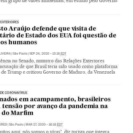
o em grupo de vilões ambientais, em estudo pelo Governo
 EXTERIORES
to Araújo defende que visita de
tário de Estado dos EUA foi questão de
tos humanos
LIVEIRA
|
São Paulo
|
SEP 24, 2020 - 13:18
EDT
ência no Senado, ministro das Relações Exteriores
 acusação de que Brasil teria sido usado como plataforma
al de Trump e criticou Governo de Maduro, da Venezuela
 DE CORONAVÍRUS
nados em acampamento, brasileiros
 tensão por avanço da pandemia na
 do Marfim
PIRES
|
São Paulo
|
MAR 27, 2020 - 16:18
EDT
itos aqui, nós somos o vírus”, diz turista que integra