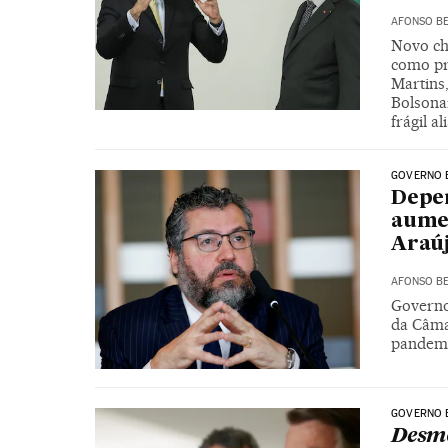
AFONSO BE
Novo ch
como pri
Martins
Bolsona
frágil a
GOVERNO 
Depen
aumen
Araú
AFONSO BE
Governo 
da Câmar
pandemi
GOVERNO 
Desmo