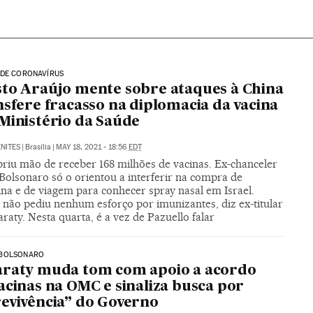
 DE CORONAVÍRUS
to Araújo mente sobre ataques à China
nsfere fracasso na diplomacia da vacina
Ministério da Saúde
NITES
|
Brasília
|
MAY 18, 2021 - 18:56
EDT
briu mão de receber 168 milhões de vacinas. Ex-chanceler
Bolsonaro só o orientou a interferir na compra de
ina e de viagem para conhecer spray nasal em Israel.
 não pediu nenhum esforço por imunizantes, diz ex-titular
raty. Nesta quarta, é a vez de Pazuello falar
BOLSONARO
araty muda tom com apoio a acordo
acinas na OMC e sinaliza busca por
evivência” do Governo