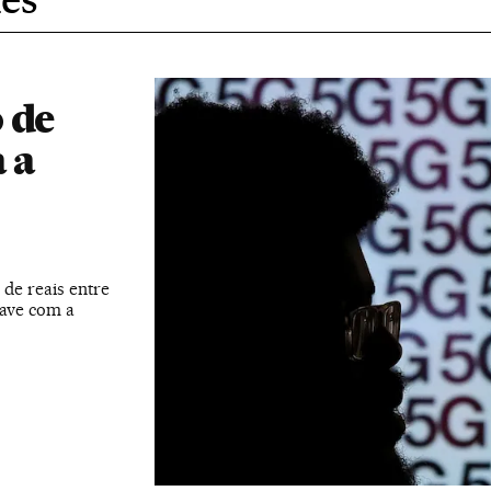
 de
 a
 de reais entre
rave com a