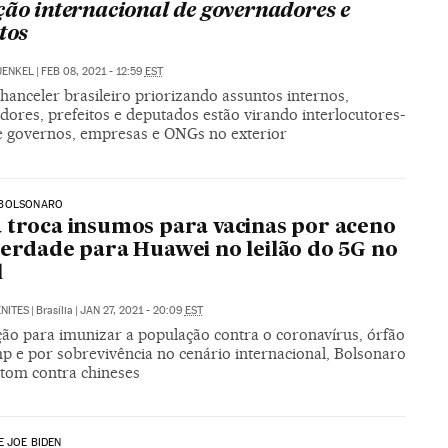
ção internacional de governadores e
tos
UENKEL
|
FEB 08, 2021 - 12:59
EST
anceler brasileiro priorizando assuntos internos,
ores, prefeitos e deputados estão virando interlocutores-
e governos, empresas e ONGs no exterior
BOLSONARO
 troca insumos para vacinas por aceno
berdade para Huawei no leilão do 5G no
l
NITES
|
Brasília
|
JAN 27, 2021 - 20:09
EST
ão para imunizar a população contra o coronavírus, órfão
p e por sobrevivência no cenário internacional, Bolsonaro
tom contra chineses
E JOE BIDEN