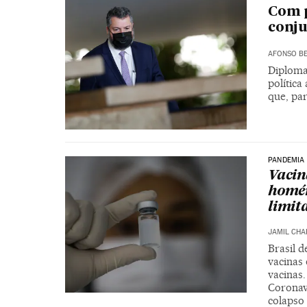
Com p
conju
AFONSO BE
Diploma
polític
que, par
PANDEMIA
Vacin
homér
limit
JAMIL CHA
Brasil d
vacinas 
vacinas
Coronav
colapso