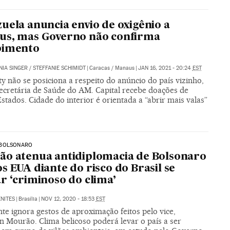
uela anuncia envio de oxigênio a
us, mas Governo não confirma
bimento
IA SINGER
/
STEFFANIE SCHIMIDT
|
Caracas / Manaus
|
JAN 16, 2021 - 20:24
EST
y não se posiciona a respeito do anúncio do país vizinho,
ecretária de Saúde do AM. Capital recebe doações de
stados. Cidade do interior é orientada a “abrir mais valas”
BOLSONARO
o atenua antidiplomacia de Bolsonaro
s EUA diante do risco do Brasil se
r ‘criminoso do clima’
NITES
|
Brasília
|
NOV 12, 2020 - 18:53
EST
te ignora gestos de aproximação feitos pelo vice,
n Mourão. Clima belicoso poderá levar o país a ser