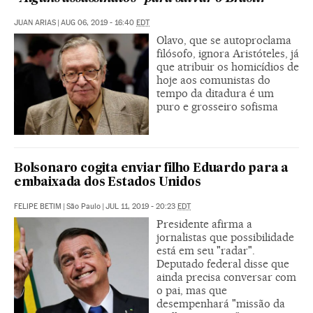
JUAN ARIAS
|
AUG 06, 2019 - 16:40
EDT
Olavo, que se autoproclama
filósofo, ignora Aristóteles, já
que atribuir os homicídios de
hoje aos comunistas do
tempo da ditadura é um
puro e grosseiro sofisma
Bolsonaro cogita enviar filho Eduardo para a
embaixada dos Estados Unidos
FELIPE BETIM
|
São Paulo
|
JUL 11, 2019 - 20:23
EDT
Presidente afirma a
jornalistas que possibilidade
está em seu "radar".
Deputado federal disse que
ainda precisa conversar com
o pai, mas que
desempenhará "missão da