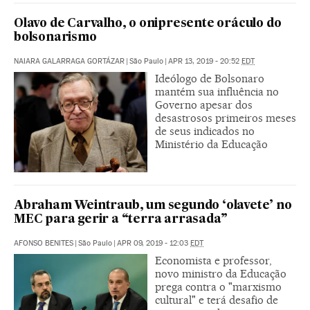
Olavo de Carvalho, o onipresente oráculo do
bolsonarismo
NAIARA GALARRAGA GORTÁZAR
|
São Paulo
|
APR 13, 2019 - 20:52
EDT
Ideólogo de Bolsonaro
mantém sua influência no
Governo apesar dos
desastrosos primeiros meses
de seus indicados no
Ministério da Educação
Abraham Weintraub, um segundo ‘olavete’ no
MEC para gerir a “terra arrasada”
AFONSO BENITES
|
São Paulo
|
APR 09, 2019 - 12:03
EDT
Economista e professor,
novo ministro da Educação
prega contra o "marxismo
cultural" e terá desafio de