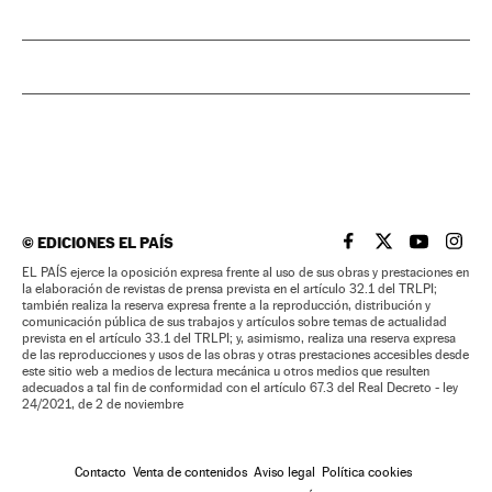
©
EDICIONES EL PAÍS
EL PAÍS BRASIL EN
EL PAÍS BRASI
EL PAÍS B
EL PA
EL PAÍS ejerce la oposición expresa frente al uso de sus obras y prestaciones en
la elaboración de revistas de prensa prevista en el artículo 32.1 del TRLPI;
también realiza la reserva expresa frente a la reproducción, distribución y
comunicación pública de sus trabajos y artículos sobre temas de actualidad
prevista en el artículo 33.1 del TRLPI; y, asimismo, realiza una reserva expresa
de las reproducciones y usos de las obras y otras prestaciones accesibles desde
este sitio web a medios de lectura mecánica u otros medios que resulten
adecuados a tal fin de conformidad con el artículo 67.3 del Real Decreto - ley
24/2021, de 2 de noviembre
Contacto
Venta de contenidos
Aviso legal
Política cookies