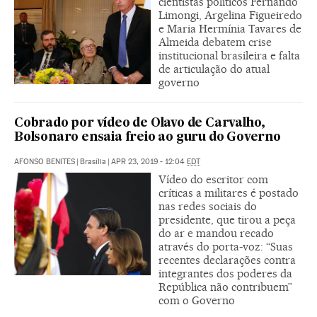
cientistas políticos Fernando
Limongi, Argelina Figueiredo
e Maria Hermínia Tavares de
Almeida debatem crise
institucional brasileira e falta
de articulação do atual
governo
Cobrado por vídeo de Olavo de Carvalho,
Bolsonaro ensaia freio ao guru do Governo
AFONSO BENITES
|
Brasília
|
APR 23, 2019 - 12:04
EDT
Vídeo do escritor com
críticas a militares é postado
nas redes sociais do
presidente, que tirou a peça
do ar e mandou recado
através do porta-voz: “Suas
recentes declarações contra
integrantes dos poderes da
República não contribuem”
com o Governo