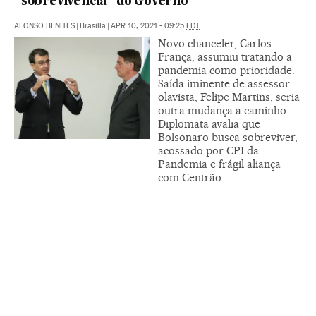
“sobrevivência” do Governo
AFONSO BENITES
|
Brasília
|
APR 10, 2021 - 09:25
EDT
Novo chanceler, Carlos
França, assumiu tratando a
pandemia como prioridade.
Saída iminente de assessor
olavista, Felipe Martins, seria
outra mudança a caminho.
Diplomata avalia que
Bolsonaro busca sobreviver,
acossado por CPI da
Pandemia e frágil aliança
com Centrão