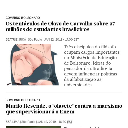
GOVERNO BOLSONARO
Os tentáculos de Olavo de Carvalho sobre 57
milhões de estudantes brasileiros
BEATRIZ JUCÁ
|
São Paulo
|
JAN 12, 2019 - 17:00
EST
Três discípulos do filósofo
ocupam cargos importantes
no Ministério da Educação
de Bolsonaro. Ideias do
pensador da ultradireita
devem influenciar políticas
da alfabetização às
universidades
GOVERNO BOLSONARO
Murilo Resende, o ‘olavete’ contra a marxismo
que supervisionará o Enem
BEÁ LIMA
|
São Paulo
|
JAN 12, 2019 - 16:50
EST