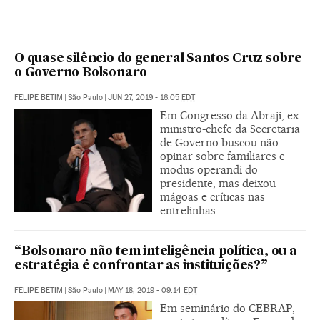
O quase silêncio do general Santos Cruz sobre
o Governo Bolsonaro
FELIPE BETIM
|
São Paulo
|
JUN 27, 2019 - 16:05
EDT
Em Congresso da Abraji, ex-
ministro-chefe da Secretaria
de Governo buscou não
opinar sobre familiares e
modus operandi do
presidente, mas deixou
mágoas e críticas nas
entrelinhas
“Bolsonaro não tem inteligência política, ou a
estratégia é confrontar as instituições?”
FELIPE BETIM
|
São Paulo
|
MAY 18, 2019 - 09:14
EDT
Em seminário do CEBRAP,