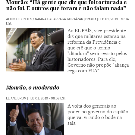
Mourão: “Há gente que diz que foi torturada e
não foi. E outros que foram e não falam nada”
AFONSO BENITES
/
NAIARA GALARRAGA GORTÁZAR
|
Brasília
|
FEB 01, 2019 - 10:14
EST
Ao EL PAÍS, vice-presidente
diz que militares estarão na
reforma da Previdência e
que crê que o termo
"ditadura" será revisto pelos
historiadores. Para ele,
Governo não propõe "aliança
cega com EUA"
Mourão, o moderado
ELIANE BRUM
|
FEB 01, 2019 - 08:58
EST
A volta dos generais ao
poder no governo do capitão
que vai virando o bode na
sala