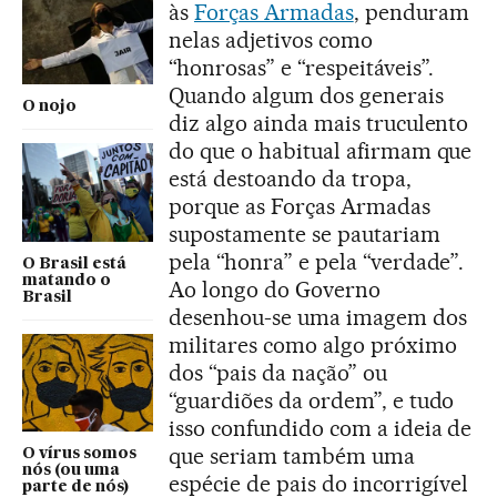
às
Forças Armadas
, penduram
nelas adjetivos como
“honrosas” e “respeitáveis”.
Quando algum dos generais
O nojo
diz algo ainda mais truculento
do que o habitual afirmam que
está destoando da tropa,
porque as Forças Armadas
supostamente se pautariam
pela “honra” e pela “verdade”.
O Brasil está
matando o
Ao longo do Governo
Brasil
desenhou-se uma imagem dos
militares como algo próximo
dos “pais da nação” ou
“guardiões da ordem”, e tudo
isso confundido com a ideia de
que seriam também uma
O vírus somos
nós (ou uma
espécie de pais do incorrigível
parte de nós)