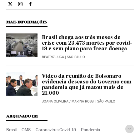
Opiniao El País Brasil en Twitter
Opiniao El País Brasil en Instagram
Opiniao El País Brasil en Facebook
MAIS INFORMAÇÕES
Brasil chega aos três meses de
crise com 23.473 mortes por covid-
19 e sem plano para frear doença
BEATRIZ JUCÁ
| SÃO PAULO
Vídeo da reunião de Bolsonaro
evidencia descaso do Governo com
pandemia que já matou mais de
21.000
JOANA OLIVEIRA
/
MARINA ROSSI
| SÃO PAULO
ARQUIVADO EM
Brasil
OMS
Coronavirus Covid-19
Pandemia
Coronavirus
Doenças infecciosas
Doenças respiratórias