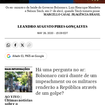
Os ex- ministro da Saúde do Governo Bolsonsro, Luiz Henrique Mandetta
e Nelson Teich, em 17 de abril, quando Teich tomava posse.
MARCELLO CASAL JR/AGÊNCIA BRASIL
LEANDRO AUGUSTO PIRES GONÇALVES
MAY
26, 2020 - 15:09
EDT
Compartir en Whatsapp
Compartir en Facebook
Compartir en Twitter
Desplegar Redes Sociales
Añadir EL PAÍS en Google
Há uma pergunta no ar:
MAIS INFORMAÇÕES
Bolsonaro cairá diante de um
impeachment ou os militares
renderão a República através
de um golpe?
AO VIVO |
Últimas notícias
sobre o