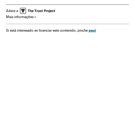
Ministério Saúde
Jair Bolsonaro
Adere a
Mais informações
Luiz Henrique Mandetta
Nelson Teich
Militares carreira
Militares reserva
aquí
Si está interesado en licenciar este contenido, pinche