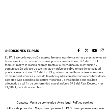
©
EDICIONES EL PAÍS
EL PAÍS BRASIL EN
EL PAÍS BRASI
EL PAÍS B
EL PA
EL PAÍS ejerce la oposición expresa frente al uso de sus obras y prestaciones en
la elaboración de revistas de prensa prevista en el artículo 32.1 del TRLPI;
también realiza la reserva expresa frente a la reproducción, distribución y
comunicación pública de sus trabajos y artículos sobre temas de actualidad
prevista en el artículo 33.1 del TRLPI; y, asimismo, realiza una reserva expresa
de las reproducciones y usos de las obras y otras prestaciones accesibles desde
este sitio web a medios de lectura mecánica u otros medios que resulten
adecuados a tal fin de conformidad con el artículo 67.3 del Real Decreto - ley
24/2021, de 2 de noviembre
Contacto
Venta de contenidos
Aviso legal
Política cookies
Política de privacidad
Mapa
Suscripciones EL PAÍS
Suscripciones empresas