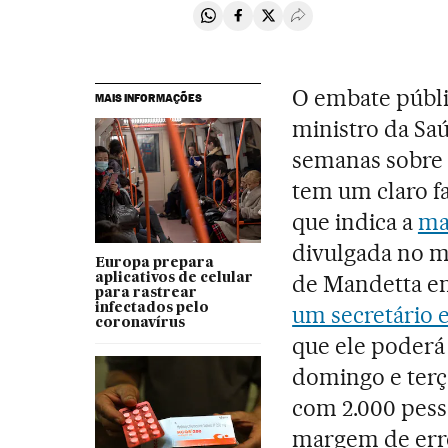
Compartir en Whatsapp
Compartir en Facebook
Compartir en Twitter
Desplegar Redes Soci
O embate públi
MAIS INFORMAÇÕES
ministro da Sa
semanas sobre 
tem um claro fa
que indica a
ma
divulgada no m
Europa prepara
de Mandetta en
aplicativos de celular
para rastrear
infectados pelo
um secretário e
coronavírus
que ele poderá 
domingo e terç
com 2.000 pess
margem de erro