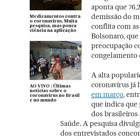
aponta que 76,2
demissão do min
Medicamentos contra
o coronavírus. Muita
conflita com a
pesquisa, mas pouca
ciência na aplicação
Bolsonaro, que
preocupação c
congelamento d
A alta popular
coronavírus já 
AO VIVO | Últimas
notícias sobre o
em março
, ent
coronavírus no Brasil
e no mundo
que indica que
dos brasileiro
Saúde. A pesquisa divulg
dos entrevistados conc