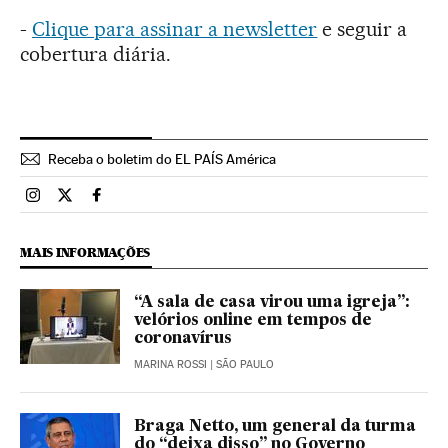
-
Clique para assinar a newsletter
e seguir a
cobertura diária.
Receba o boletim do EL PAÍS América
Brasil El País Brasil en Instagram
Brasil El País Brasil en Twitter
Brasil El País Brasil en Facebook
MAIS INFORMAÇÕES
“A sala de casa virou uma igreja”:
velórios online em tempos de
coronavírus
MARINA ROSSI
| SÃO PAULO
Braga Netto, um general da turma
do “deixa disso” no Governo