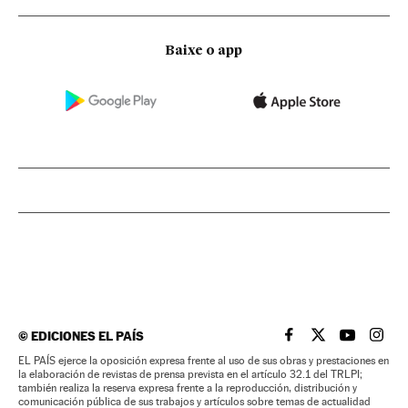
Baixe o app
©
EDICIONES EL PAÍS
EL PAÍS BRASIL EN
EL PAÍS BRASI
EL PAÍS B
EL PA
EL PAÍS ejerce la oposición expresa frente al uso de sus obras y prestaciones en
la elaboración de revistas de prensa prevista en el artículo 32.1 del TRLPI;
también realiza la reserva expresa frente a la reproducción, distribución y
comunicación pública de sus trabajos y artículos sobre temas de actualidad