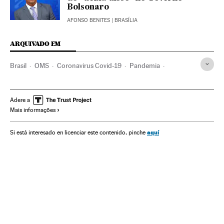
Bolsonaro
AFONSO BENITES
| BRASÍLIA
ARQUIVADO EM
Brasil
OMS
Coronavirus Covid-19
Pandemia
Coronavirus
Doenças infecciosas
Doenças respiratórias
Ministério Saúde
Adere a
Mais informações
aquí
Si está interesado en licenciar este contenido, pinche