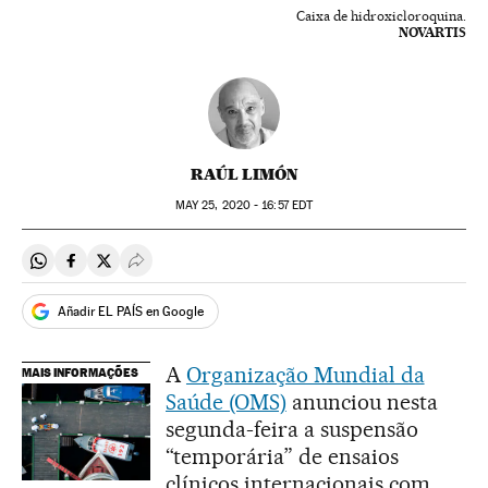
Caixa de hidroxicloroquina.
NOVARTIS
RAÚL LIMÓN
MAY
25, 2020 - 16:57
EDT
Compartir en Whatsapp
Compartir en Facebook
Compartir en Twitter
Desplegar Redes Sociales
Añadir EL PAÍS en Google
A
Organização Mundial da
MAIS INFORMAÇÕES
Saúde (OMS)
anunciou nesta
segunda-feira a suspensão
“temporária” de ensaios
clínicos internacionais com