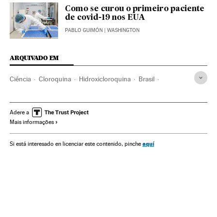
Como se curou o primeiro paciente
de covid-19 nos EUA
PABLO GUIMÓN
| WASHINGTON
ARQUIVADO EM
Ciência
Cloroquina
Hidroxicloroquina
Brasil
Estados Unidos
OMS
Investigação científica
The Lancet
Coronavirus Covid-19
Medicamentos
Adere a
Mais informações
Investigação médica
Tratamento médico
aquí
Si está interesado en licenciar este contenido, pinche