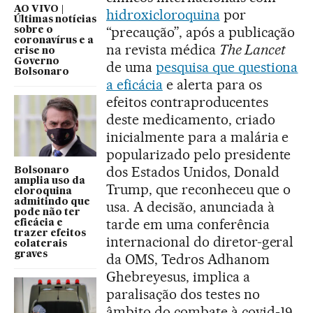
AO VIVO |
hidroxicloroquina
por
Últimas notícias
“precaução”, após a publicação
sobre o
coronavírus e a
na revista médica
The Lancet
crise no
Governo
de uma
pesquisa que questiona
Bolsonaro
a eficácia
e alerta para os
efeitos contraproducentes
deste medicamento, criado
inicialmente para a malária e
popularizado pelo presidente
dos Estados Unidos, Donald
Bolsonaro
amplia uso da
Trump, que reconheceu que o
cloroquina
admitindo que
usa. A decisão, anunciada à
pode não ter
tarde em uma conferência
eficácia e
trazer efeitos
internacional do diretor-geral
colaterais
graves
da OMS, Tedros Adhanom
Ghebreyesus, implica a
paralisação dos testes no
âmbito do combate à covid-19.