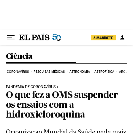
Pular para o conteúdo
SUSCRÍBETE
Ciência
CORONAVÍRUS
PESQUISAS MÉDICAS
ASTRONOMIA
ASTROFÍSICA
ARQUEO
PANDEMIA DE CORONAVÍRUS
O que fez a OMS suspender
os ensaios com a
hidroxicloroquina
Organização Mundial da Saúde pede mais