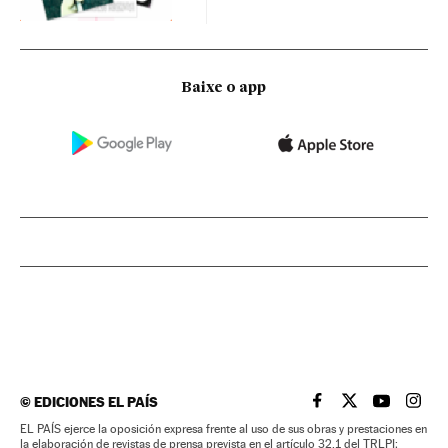
Baixe o app
©
EDICIONES EL PAÍS
EL PAÍS BRASIL EN
EL PAÍS BRASI
EL PAÍS B
EL PA
EL PAÍS ejerce la oposición expresa frente al uso de sus obras y prestaciones en
la elaboración de revistas de prensa prevista en el artículo 32.1 del TRLPI;