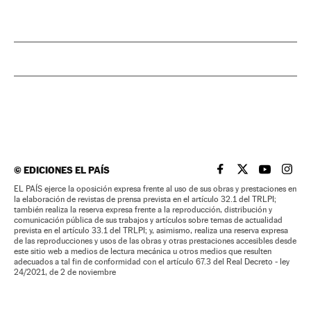
©
EDICIONES EL PAÍS
EL PAÍS BRASIL EN
EL PAÍS BRASI
EL PAÍS B
EL PA
EL PAÍS ejerce la oposición expresa frente al uso de sus obras y prestaciones en
la elaboración de revistas de prensa prevista en el artículo 32.1 del TRLPI;
también realiza la reserva expresa frente a la reproducción, distribución y
comunicación pública de sus trabajos y artículos sobre temas de actualidad
prevista en el artículo 33.1 del TRLPI; y, asimismo, realiza una reserva expresa
de las reproducciones y usos de las obras y otras prestaciones accesibles desde
este sitio web a medios de lectura mecánica u otros medios que resulten
adecuados a tal fin de conformidad con el artículo 67.3 del Real Decreto - ley
24/2021, de 2 de noviembre