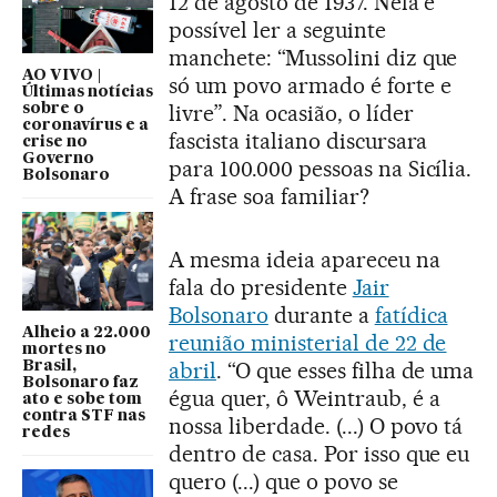
12 de agosto de 1937. Nela é
possível ler a seguinte
manchete: “Mussolini diz que
AO VIVO |
só um povo armado é forte e
Últimas notícias
livre”. Na ocasião, o líder
sobre o
coronavírus e a
fascista italiano discursara
crise no
Governo
para 100.000 pessoas na Sicília.
Bolsonaro
A frase soa familiar?
A mesma ideia apareceu na
fala do presidente
Jair
Bolsonaro
durante a
fatídica
Alheio a 22.000
reunião ministerial de 22 de
mortes no
abril
. “O que esses filha de uma
Brasil,
Bolsonaro faz
égua quer, ô Weintraub, é a
ato e sobe tom
contra STF nas
nossa liberdade. (...) O povo tá
redes
dentro de casa. Por isso que eu
quero (...) que o povo se