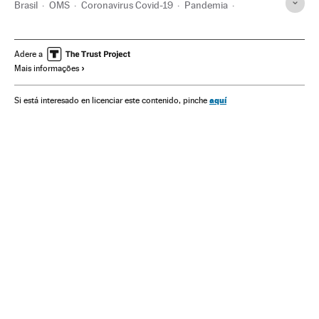
Brasil
OMS
Coronavirus Covid-19
Pandemia
Coronavirus
Doenças infecciosas
Doenças respiratórias
Ministério Saúde
Jair Bolsonaro
Fascismo
Adere a
Mais informações
Ultradireita
Armas de fogo
Benito Mussolini
Hugo Chávez
Milícias
Milícias Rio de Janeiro
aquí
Si está interesado en licenciar este contenido, pinche