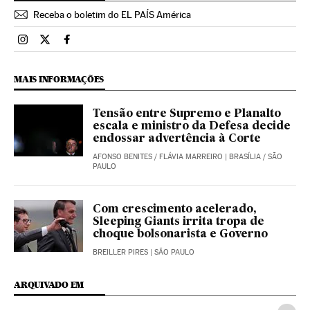
Receba o boletim do EL PAÍS América
Brasil El País Brasil en Instagram
Brasil El País Brasil en Twitter
Brasil El País Brasil en Facebook
MAIS INFORMAÇÕES
Tensão entre Supremo e Planalto
escala e ministro da Defesa decide
endossar advertência à Corte
AFONSO BENITES
/
FLÁVIA MARREIRO
| BRASÍLIA / SÃO
PAULO
Com crescimento acelerado,
Sleeping Giants irrita tropa de
choque bolsonarista e Governo
BREILLER PIRES
| SÃO PAULO
ARQUIVADO EM