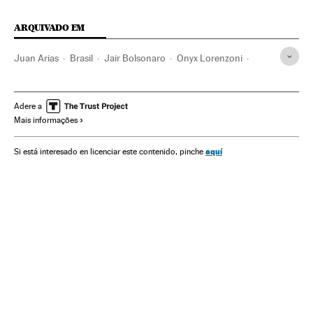
ARQUIVADO EM
Juan Arias
Brasil
Jair Bolsonaro
Onyx Lorenzoni
Exército Brasileiro
Hamilton Mourão
Democracia
Protestos sociais
Olavo de Carvalho
Adere a
Mais informações
Congresso Nacional
Walter Braga Netto
aquí
Si está interesado en licenciar este contenido, pinche