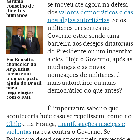
assuma
se moveu até agora na defesa
conselho de
dos
valores democráticos e das
direitos
humanos
nostalgias autoritárias
. Se os
militares presentes no
Governo estão sendo uma
barreira aos desejos ditatoriais
do Presidente ou um incentivo
a eles. Hoje o Governo, após as
Em Brasília,
chanceler da
mudanças e as novas
Argentina
nomeações de militares, é
acena com
trégua e pede
mais autoritário ou mais
ajuda do Brasil
para
democrático do que antes?
negociação
com o FMI
É importante saber o que
aconteceria hoje caso se repetissem, como no
Chile
e na França,
manifestações maciças e
violentas
na rua contra o Governo. Se
Bolsonaro decidisse apostar pela repressão e