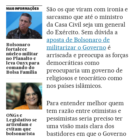
São os que viram com ironia e
MAIS INFORMAÇÕES
sarcasmo que até o ministro
da Casa Civil seja um general
do Exército. Sem dúvida a
aposta de Bolsonaro de
Bolsonaro
militarizar o Governo
é
fortalece
arriscada e preocupa as forças
núcleo militar
no Planalto e
democráticas como
leva Onyx para
comando do
preocuparia um governo de
Bolsa Família
religiosos e teocrático como
nos países islâmicos.
Para entender melhor quem
tem razão entre otimistas e
ONGs e
pessimistas seria preciso ter
Legislativo se
uma visão mais clara dos
articulam e
evitam que
bastidores em que o Governo
bolsonarista