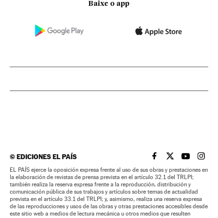
Baixe o app
©
EDICIONES EL PAÍS
EL PAÍS BRASIL EN
EL PAÍS BRASI
EL PAÍS B
EL PA
EL PAÍS ejerce la oposición expresa frente al uso de sus obras y prestaciones en
la elaboración de revistas de prensa prevista en el artículo 32.1 del TRLPI;
también realiza la reserva expresa frente a la reproducción, distribución y
comunicación pública de sus trabajos y artículos sobre temas de actualidad
prevista en el artículo 33.1 del TRLPI; y, asimismo, realiza una reserva expresa
de las reproducciones y usos de las obras y otras prestaciones accesibles desde
este sitio web a medios de lectura mecánica u otros medios que resulten