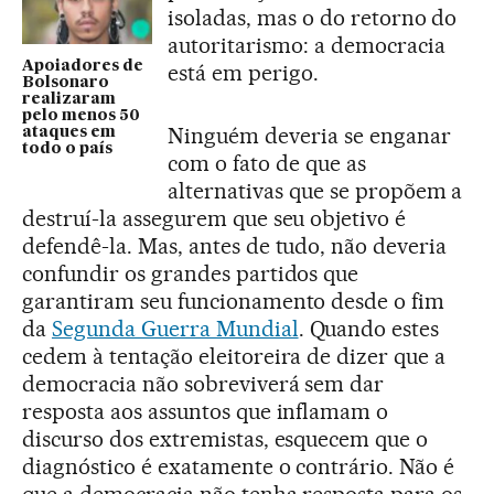
isoladas, mas o do retorno do
autoritarismo: a democracia
Apoiadores de
está em perigo.
Bolsonaro
realizaram
pelo menos 50
Ninguém deveria se enganar
ataques em
todo o país
com o fato de que as
alternativas que se propõem a
destruí-la assegurem que seu objetivo é
defendê-la. Mas, antes de tudo, não deveria
confundir os grandes partidos que
garantiram seu funcionamento desde o fim
da
Segunda Guerra Mundial
. Quando estes
cedem à tentação eleitoreira de dizer que a
democracia não sobreviverá sem dar
resposta aos assuntos que inflamam o
discurso dos extremistas, esquecem que o
diagnóstico é exatamente o contrário. Não é
que a democracia não tenha resposta para os