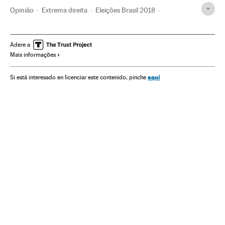
Opinião
Extrema direita
Eleições Brasil 2018
Democracia
Extrema esquerda
Eleições Brasil
Jair Bolsonaro
Parlamentarismo
Parlamento
Adere a
Mais informações
Eleições
Ideologias
Política
Eleições 2018
aquí
Si está interesado en licenciar este contenido, pinche