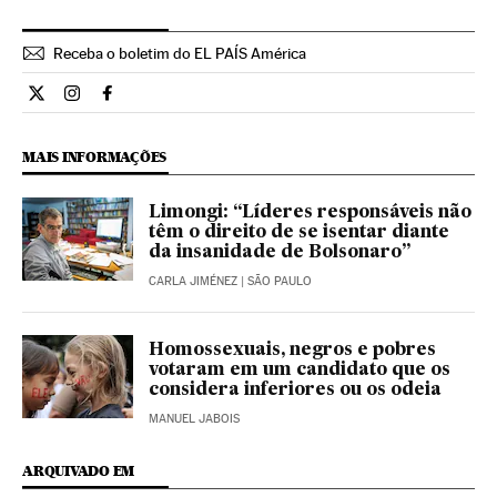
Receba o boletim do EL PAÍS América
Opiniao El País Brasil en Twitter
Opiniao El País Brasil en Instagram
Opiniao El País Brasil en Facebook
MAIS INFORMAÇÕES
Limongi: “Líderes responsáveis não
têm o direito de se isentar diante
da insanidade de Bolsonaro”
CARLA JIMÉNEZ
| SÃO PAULO
Homossexuais, negros e pobres
votaram em um candidato que os
considera inferiores ou os odeia
MANUEL JABOIS
ARQUIVADO EM