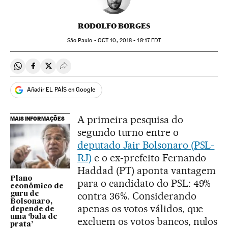
RODOLFO BORGES
São Paulo -
OCT
10, 2018 - 18:17
EDT
Compartir en Whatsapp
Compartir en Facebook
Compartir en Twitter
Desplegar Redes Sociales
Añadir EL PAÍS en Google
A primeira pesquisa do
MAIS INFORMAÇÕES
segundo turno entre o
deputado Jair Bolsonaro (PSL-
RJ)
e o ex-prefeito Fernando
Haddad (PT) aponta vantagem
Plano
para o candidato do PSL: 49%
econômico de
contra 36%. Considerando
guru de
Bolsonaro,
apenas os votos válidos, que
depende de
uma ‘bala de
excluem os votos bancos, nulos
prata’