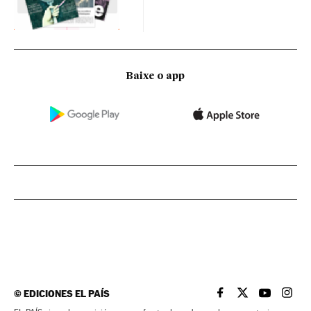
Baixe o app
©
EDICIONES EL PAÍS
EL PAÍS BRASIL EN
EL PAÍS BRASI
EL PAÍS B
EL PA