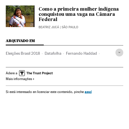
Como a primeira mulher indígena
conquistou uma vaga na Câmara
Federal
BEATRIZ JUCÁ
| SÃO PAULO
ARQUIVADO EM
Eleições Brasil 2018
Datafolha
Fernando Haddad
Eleições Brasil
Jair Bolsonaro
Inquéritos
Pesquisas eleitorais
Opinião pública
Brasil
Adere a
Mais informações
América do Sul
América Latina
Eleições
América
Política
Sociedade
Eleições 2018
aquí
Si está interesado en licenciar este contenido, pinche