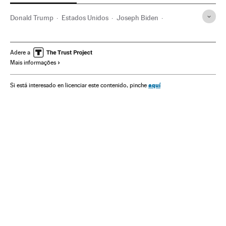
Donald Trump
Estados Unidos
Joseph Biden
Casa Branca
Eleições EUA
América
Eleições EUA 2020
Jair Bolsonaro
Brasil
Adere a
Mais informações
Ricardo Salles
Ernesto Araújo
Meio ambiente
Ministério Meio Ambiente
Relações bilaterais
aquí
Si está interesado en licenciar este contenido, pinche
Relações comerciais
Relações econômicas
Relações exteriores
Agronegócio
Amazônia
Desmatamento
Reservas naturais
Governo Brasil
Geopolítica