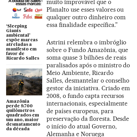
muito improvável que o
Planalto use esses valores ou
qualquer outro dinheiro com
essa finalidade específica.”
‘Sleeping
Giants
ambiental’
expõe marcas
Astrini relembra o imbróglio
atreladas a
sobre o Fundo Amazônia, que
manifesto em
favor de
soma quase 3 bilhões de reais
Ricardo Salles
paralisados após o ministro do
Meio Ambiente, Ricardo
Salles, desmantelar o conselho
gestor da iniciativa. Criado em
2008, o fundo capta recursos
Amazônia
internacionais, especialmente
perde 9.700
de países europeus, para
quilômetros
quadrados em
preservação da floresta. Desde
um ano, maior
desmatamento
o início do atual Governo,
da década
Alemanha e Noruega