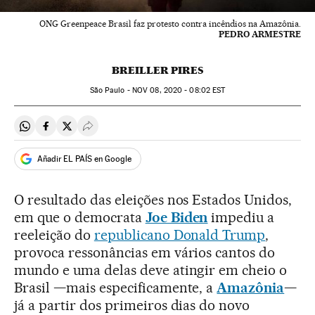
ONG Greenpeace Brasil faz protesto contra incêndios na Amazônia.
PEDRO ARMESTRE
BREILLER PIRES
São Paulo -
NOV
08, 2020 - 08:02
EST
Compartir en Whatsapp
Compartir en Facebook
Compartir en Twitter
Desplegar Redes Sociales
Añadir EL PAÍS en Google
O resultado das eleições nos Estados Unidos,
em que o democrata
Joe Biden
impediu a
reeleição do
republicano Donald Trump
,
provoca ressonâncias em vários cantos do
mundo e uma delas deve atingir em cheio o
Brasil —mais especificamente, a
Amazônia
—
já a partir dos primeiros dias do novo