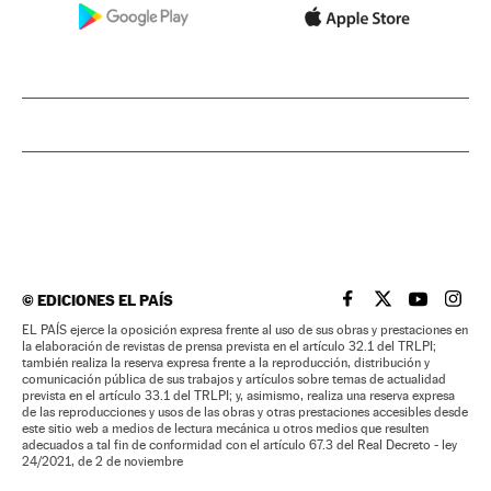
©
EDICIONES EL PAÍS
EL PAÍS BRASIL EN
EL PAÍS BRASI
EL PAÍS B
EL PA
EL PAÍS ejerce la oposición expresa frente al uso de sus obras y prestaciones en
la elaboración de revistas de prensa prevista en el artículo 32.1 del TRLPI;
también realiza la reserva expresa frente a la reproducción, distribución y
comunicación pública de sus trabajos y artículos sobre temas de actualidad
prevista en el artículo 33.1 del TRLPI; y, asimismo, realiza una reserva expresa
de las reproducciones y usos de las obras y otras prestaciones accesibles desde
este sitio web a medios de lectura mecánica u otros medios que resulten
adecuados a tal fin de conformidad con el artículo 67.3 del Real Decreto - ley
24/2021, de 2 de noviembre