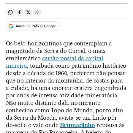
Compartir en Whatsapp
Compartir en Facebook
Compartir en Twitter
Desplegar Redes Sociales
Añadir EL PAÍS en Google
Os belo-horizontinos que contemplam a
magnitude da Serra do Curral, o mais
emblemático
cartão postal da capital
mineira
, tombada como patrimônio histórico
desde a década de 1960, preferem não pensar
que no interior da montanha, de costas para
a cidade, há uma enorme cratera engendrada
por anos de intensa atividade mineratória.
Não muito distante dali, no mirante
conhecido como Topo do Mundo, ponto alto
da Serra da Moeda, avista-se um lindo pôr-
do-sol e o vale onde
Brumadinho
repousa às
margens do Rio Paraopeba. A beleza do