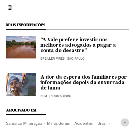
Politica El País Brasil en Instagram
MAIS INFORMAÇÕES
“A Vale prefere investir nos
melhores advogados a pagar a
conta do desastre”
BREILLER PIRES
| SÃO PAULO
A dor da espera dos familiares por
informações depois da enxurrada
de lama
H. M.
| BRUMADINHO
ARQUIVADO EM
Samarco Mineração
Minas Gerais
Acidentes
Brasil
Desastres naturais
Mineração
América do Sul