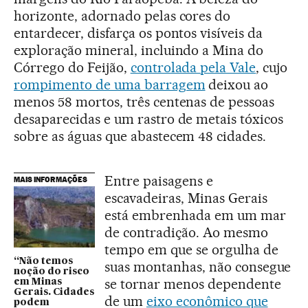
horizonte, adornado pelas cores do
entardecer, disfarça os pontos visíveis da
exploração mineral, incluindo a Mina do
Córrego do Feijão,
controlada pela Vale
, cujo
rompimento de uma barragem
deixou ao
menos 58 mortos, três centenas de pessoas
desaparecidas e um rastro de metais tóxicos
sobre as águas que abastecem 48 cidades.
Entre paisagens e
MAIS INFORMAÇÕES
escavadeiras, Minas Gerais
está embrenhada em um mar
de contradição. Ao mesmo
tempo em que se orgulha de
“Não temos
suas montanhas, não consegue
noção do risco
se tornar menos dependente
em Minas
Gerais. Cidades
de um
eixo econômico que
podem