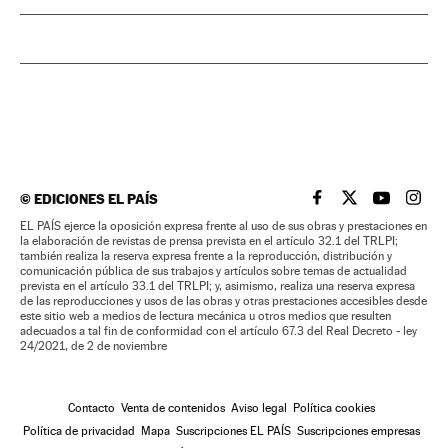
©
EDICIONES EL PAÍS
EL PAÍS BRASIL EN
EL PAÍS BRASI
EL PAÍS B
EL PA
EL PAÍS ejerce la oposición expresa frente al uso de sus obras y prestaciones en
la elaboración de revistas de prensa prevista en el artículo 32.1 del TRLPI;
también realiza la reserva expresa frente a la reproducción, distribución y
comunicación pública de sus trabajos y artículos sobre temas de actualidad
prevista en el artículo 33.1 del TRLPI; y, asimismo, realiza una reserva expresa
de las reproducciones y usos de las obras y otras prestaciones accesibles desde
este sitio web a medios de lectura mecánica u otros medios que resulten
adecuados a tal fin de conformidad con el artículo 67.3 del Real Decreto - ley
24/2021, de 2 de noviembre
Contacto
Venta de contenidos
Aviso legal
Política cookies
Política de privacidad
Mapa
Suscripciones EL PAÍS
Suscripciones empresas