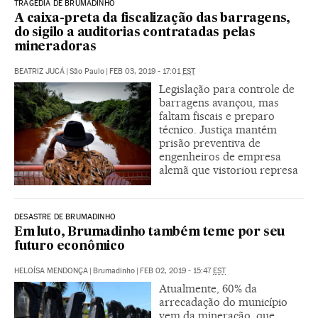
TRAGÉDIA DE BRUMADINHO
A caixa-preta da fiscalização das barragens,
do sigilo a auditorias contratadas pelas
mineradoras
BEATRIZ JUCÁ
|
São Paulo
|
FEB 03, 2019 - 17:01
EST
Legislação para controle de
barragens avançou, mas
faltam fiscais e preparo
técnico. Justiça mantém
prisão preventiva de
engenheiros de empresa
alemã que vistoriou represa
DESASTRE DE BRUMADINHO
Em luto, Brumadinho também teme por seu
futuro econômico
HELOÍSA MENDONÇA
|
Brumadinho
|
FEB 02, 2019 - 15:47
EST
Atualmente, 60% da
arrecadação do município
vem da mineração, que