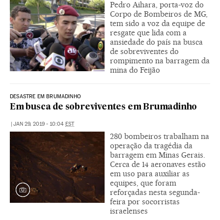
Pedro Aihara, porta-voz do
Corpo de Bombeiros de MG,
tem sido a voz da equipe de
resgate que lida com a
ansiedade do país na busca
de sobreviventes do
rompimento na barragem da
mina do Feijão
DESASTRE EM BRUMADINHO
Em busca de sobreviventes em Brumadinho
|
JAN 29, 2019 - 10:04
EST
280 bombeiros trabalham na
operação da tragédia da
barragem em Minas Gerais.
Cerca de 14 aeronaves estão
em uso para auxiliar as
equipes, que foram
reforçadas nesta segunda-
feira por socorristas
israelenses