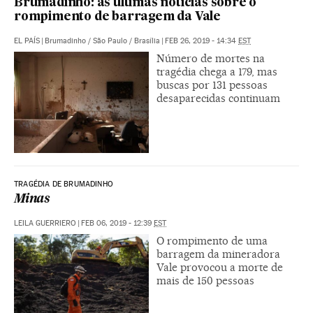
Brumadinho: as últimas notícias sobre o
rompimento de barragem da Vale
EL PAÍS
|
Brumadinho / São Paulo / Brasília
|
FEB 26, 2019 - 14:34
EST
Número de mortes na
tragédia chega a 179, mas
buscas por 131 pessoas
desaparecidas continuam
TRAGÉDIA DE BRUMADINHO
Minas
LEILA GUERRIERO
|
FEB 06, 2019 - 12:39
EST
O rompimento de uma
barragem da mineradora
Vale provocou a morte de
mais de 150 pessoas