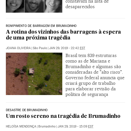
constavam na lista de
desaparecidos
ROMPIMENTO DE BARRAGEM EM BRUMADINHO
A rotina dos vizinhos das barragens à espera
de uma próxima tragédia
JOANA OLIVEIRA
|
São Paulo
|
JAN 29, 2019 - 22:42
EST
Brasil tem 839 estruturas
como as de Mariana e
Brumadinho e algumas são
consideradas de "alto risco".
Governo federal anuncia que
criará grupo de trabalho
para elaborar revisão da
política de segurança
DESASTRE DE BRUMADINHO
Um rosto sereno na tragédia de Brumadinho
HELOÍSA MENDONÇA
|
Brumadinho
|
JAN 29, 2019 - 15:09
EST