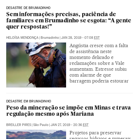
DESASTRE DE BRUMADINHO
Sem informações precisas, paciência de
familiares em Brumadinho se esgota: “A gente
quer respostas!”
HELOÍSA MENDONÇA
|
Brumadinho
|
JAN 28, 2019 - 07:08
EST
Angústia cresce com a falta
de assistência neste
momento delicado e
reclamações sobre a Vale
aumentam. Estresse subiu
com alarme de que
barragem poderia estourar
DESASTRE EM BRUMADINHO
Peso da mineração se impõe em Minas e trava
regulação mesmo após Mariana
BREILLER PIRES
|
São Paulo
|
JAN 27, 2019 - 20:36
EST
Projetos para preservar
recursos hídricos e minerais