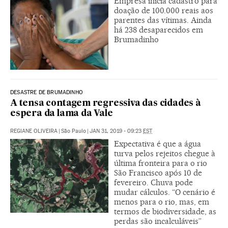
Empresa inicia cadastro para
doação de 100.000 reais aos
parentes das vítimas. Ainda
há 238 desaparecidos em
Brumadinho
DESASTRE DE BRUMADINHO
A tensa contagem regressiva das cidades à
espera da lama da Vale
REGIANE OLIVEIRA
|
São Paulo
|
JAN 31, 2019 - 09:23
EST
Expectativa é que a água
turva pelos rejeitos chegue à
última fronteira para o rio
São Francisco após 10 de
fevereiro. Chuva pode
mudar cálculos. “O cenário é
menos para o rio, mas, em
termos de biodiversidade, as
perdas são incalculáveis”