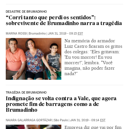
DESASTRE DE BRUMADINHO
“Corri tanto que perdi os sentidos”:
sobrevivente de Brumadinho narra a tragédia
MARINA ROSSI
|
Brumadinho
|
JAN 31, 2019 - 09:15
EST
Na memória do armador
Luiz Castro ficaram os gritos
dos colegas: “Eles gritavam:
'Eu vou morrer! Eu vou
morrer!”, lembra. "Você
imagina, não poder fazer
nada?”
TRAGÉDIA DE BRUMADINHO
Indignação se volta contra a Vale, que agora
promete fim de barragens como a de
Brumadinho
NAIARA GALARRAGA GORTÁZAR
|
São Paulo
|
JAN 31, 2019 - 09:14
EST
Empresa diz que vai por fim