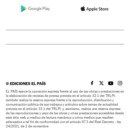
©
EDICIONES EL PAÍS
EL PAÍS BRASIL EN
EL PAÍS BRASI
EL PAÍS B
EL PA
EL PAÍS ejerce la oposición expresa frente al uso de sus obras y prestaciones en
la elaboración de revistas de prensa prevista en el artículo 32.1 del TRLPI;
también realiza la reserva expresa frente a la reproducción, distribución y
comunicación pública de sus trabajos y artículos sobre temas de actualidad
prevista en el artículo 33.1 del TRLPI; y, asimismo, realiza una reserva expresa
de las reproducciones y usos de las obras y otras prestaciones accesibles desde
este sitio web a medios de lectura mecánica u otros medios que resulten
adecuados a tal fin de conformidad con el artículo 67.3 del Real Decreto - ley
24/2021, de 2 de noviembre