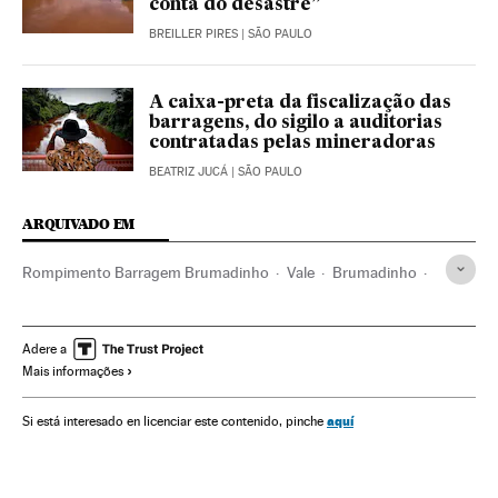
conta do desastre”
BREILLER PIRES
| SÃO PAULO
A caixa-preta da fiscalização das
barragens, do sigilo a auditorias
contratadas pelas mineradoras
BEATRIZ JUCÁ
| SÃO PAULO
ARQUIVADO EM
Rompimento Barragem Brumadinho
Vale
Brumadinho
Acidentes mineração
Rejeitos industriais
Avalanche
Inundações
Vazamentos
Acidentes
Minas Gerais
Adere a
Mais informações
Acidentes trabalhistas
Desastres naturais
Brasil
Mineração
Problemas ambientais
Matérias-primas
aquí
Si está interesado en licenciar este contenido, pinche
América do Sul
América
Acontecimentos
Empresas
Condições trabalho
Trabalho
Economia
Indústria