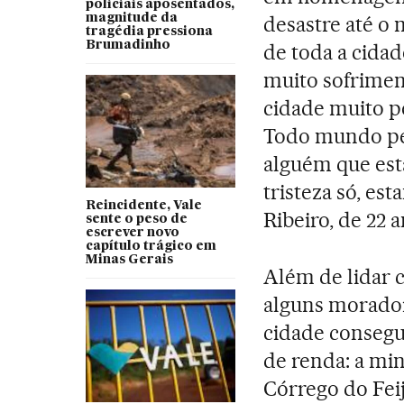
policiais aposentados,
magnitude da
desastre até o 
tragédia pressiona
Brumadinho
de toda a cidad
muito sofrimen
cidade muito p
Todo mundo per
alguém que está
tristeza só, es
Reincidente, Vale
Ribeiro, de 22 
sente o peso de
escrever novo
capítulo trágico em
Minas Gerais
Além de lidar 
alguns morador
cidade consegui
de renda: a mi
Córrego do Feij