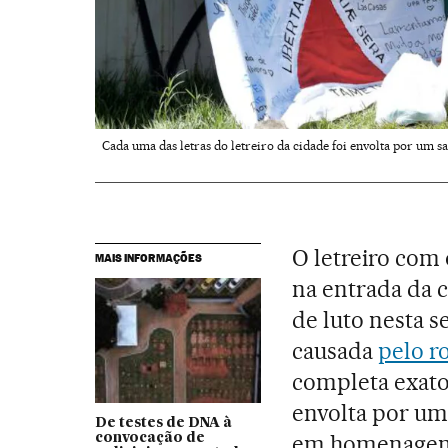
Cada uma das letras do letreiro da cidade foi envolta por um s
O letreiro com
MAIS INFORMAÇÕES
na entrada da 
de luto nesta se
causada
pelo 
completa exatos
envolta por um 
De testes de DNA à
em homenagem 
convocação de