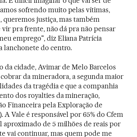
a. É difícil imaginar o que vai ser de
amos sofrendo muito pelas vítimas,
s, queremos justiça, mas também
vir pra frente, não dá pra não pensar
eu emprego", diz Eliana Patrícia
a lanchonete do centro.
ito da cidade, Avimar de Melo Barcelos
á cobrar da mineradora, a segunda maior
lidades da tragédia e que a companhia
nto dos royalties da mineração,
 Financeira pela Exploração de
. A Vale é responsável por 65% do Cfem
l aproximado de 5 milhões de reais por
nte vai continuar, mas quem pode me