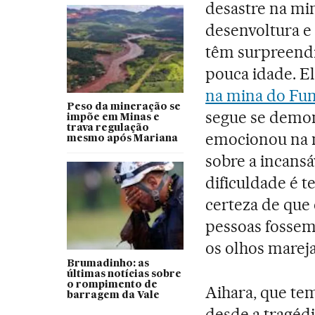
desastre na mi
desenvoltura e
têm surpreendid
pouca idade. El
na mina do Fu
Peso da mineração se
segue se demo
impõe em Minas e
trava regulação
emocionou na m
mesmo após Mariana
sobre a incansá
dificuldade é t
certeza de que
pessoas fossem
os olhos marej
Brumadinho: as
últimas notícias sobre
o rompimento de
Aihara, que tem
barragem da Vale
desde a tragédi