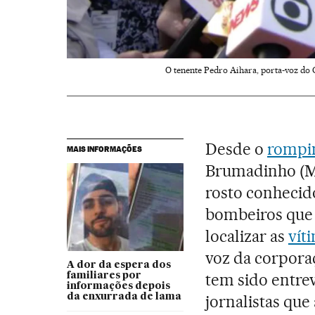
O tenente Pedro Aihara, porta-voz do
Desde o
rompi
MAIS INFORMAÇÕES
Brumadinho (MG
rosto conhecid
bombeiros que 
localizar as
vít
voz da corporaç
A dor da espera dos
tem sido entre
familiares por
informações depois
da enxurrada de lama
jornalistas q