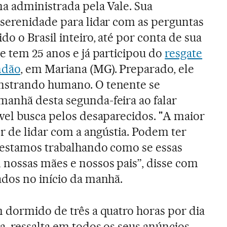
na administrada pela Vale. Sua
 serenidade para lidar com as perguntas
o o Brasil inteiro, até por conta de sua
e tem 25 anos e já participou do
resgate
ndão
, em Mariana (MG). Preparado, ele
nstrando humano. O tenente se
anhã desta segunda-feira ao falar
vel busca pelos desaparecidos. "A maior
er de lidar com a angústia. Podem ter
 estamos trabalhando como se essas
 nossas mães e nossos pais”, disse com
ados no início da manhã.
 dormido de três a quatro horas por dia
a, ressalta em todos os seus anúncios