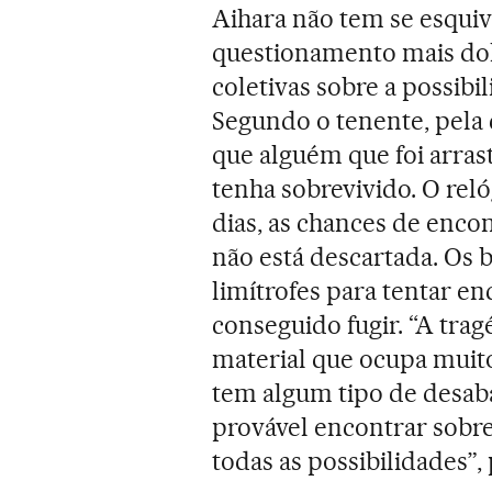
Aihara não tem se esqui
questionamento mais dol
coletivas sobre a possibi
Segundo o tenente, pela c
que alguém que foi arra
tenha sobrevivido. O rel
dias, as chances de enco
não está descartada. Os
limítrofes para tentar e
conseguido fugir. “A trag
material que ocupa muito
tem algum tipo de desab
provável encontrar sobre
todas as possibilidades”