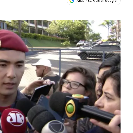
Añadir EL PAÍS en Google
ales