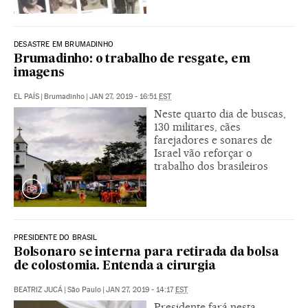
DESASTRE EM BRUMADINHO
Brumadinho: o trabalho de resgate, em
imagens
EL PAÍS
|
Brumadinho
|
JAN 27, 2019 - 16:51
EST
Neste quarto dia de buscas,
130 militares, cães
farejadores e sonares de
Israel vão reforçar o
trabalho dos brasileiros
PRESIDENTE DO BRASIL
Bolsonaro se interna para retirada da bolsa
de colostomia. Entenda a cirurgia
BEATRIZ JUCÁ
|
São Paulo
|
JAN 27, 2019 - 14:17
EST
Presidente fará nesta