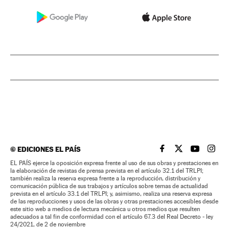
©
EDICIONES EL PAÍS
EL PAÍS BRASIL EN
EL PAÍS BRASI
EL PAÍS B
EL PA
EL PAÍS ejerce la oposición expresa frente al uso de sus obras y prestaciones en
la elaboración de revistas de prensa prevista en el artículo 32.1 del TRLPI;
también realiza la reserva expresa frente a la reproducción, distribución y
comunicación pública de sus trabajos y artículos sobre temas de actualidad
prevista en el artículo 33.1 del TRLPI; y, asimismo, realiza una reserva expresa
de las reproducciones y usos de las obras y otras prestaciones accesibles desde
este sitio web a medios de lectura mecánica u otros medios que resulten
adecuados a tal fin de conformidad con el artículo 67.3 del Real Decreto - ley
24/2021, de 2 de noviembre