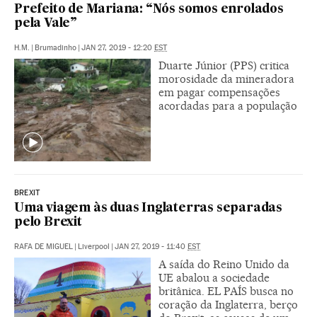
Prefeito de Mariana: “Nós somos enrolados
pela Vale”
H.M.
|
Brumadinho
|
JAN 27, 2019 - 12:20
EST
Duarte Júnior (PPS) critica
morosidade da mineradora
em pagar compensações
acordadas para a população
BREXIT
Uma viagem às duas Inglaterras separadas
pelo Brexit
RAFA DE MIGUEL
|
Liverpool
|
JAN 27, 2019 - 11:40
EST
A saída do Reino Unido da
UE abalou a sociedade
britânica. EL PAÍS busca no
coração da Inglaterra, berço