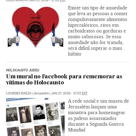
LOLA MORÓN
|
JAN 27, 2019 - 17:02
EST
Existe um tipo de ansiedade
que leva as pessoas a comer
compulsivamente alimentos
hipercalóricos, ricos em
carboidratos ou gorduras e
muito saborosos. Se essa
ansiedade não for tratada,
será difícil superar o mau
hábito
HOLOCAUSTO JUDEU
Um mural no Facebook para rememorar as
vítimas do Holocausto
LOURDES BAEZA
|
Jerusalém
|
JAN 27, 2019 - 17:02
EST
A rede social e um museu de
Jerusalém lançam uma
iniciativa para homenagear
os judeus assassinados
durante a Segunda Guerra
Mundial