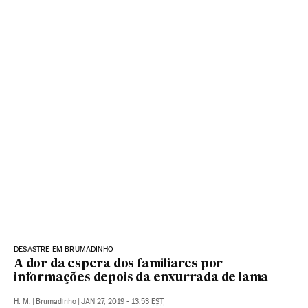
DESASTRE EM BRUMADINHO
A dor da espera dos familiares por
informações depois da enxurrada de lama
H. M.
|
Brumadinho
|
JAN 27, 2019 - 13:53
EST