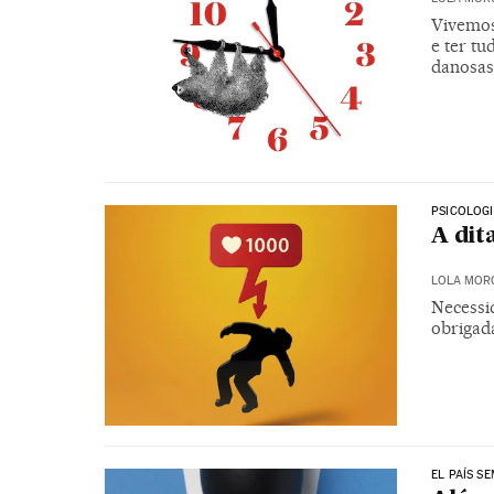
Vivemos
e ter tu
danosas
PSICOLOG
A dit
LOLA MOR
Necessid
obrigad
EL PAÍS S