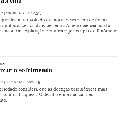
da vida
ÓN
|
FEB 05, 2017 - 19:42
EST
 que dizem ter voltado da morte descrevem de forma
 muitos aspectos da experiência A neurociência não foi
 encontrar explicação científica rigorosa para o fenômeno
NTAL
izar o sofrimento
ÓN
|
APR 29, 2016 - 09:58
EDT
ociedade considera que as doenças psiquiátricas mais
são uma fraqueza. O desafio é normalizar seu
nto.