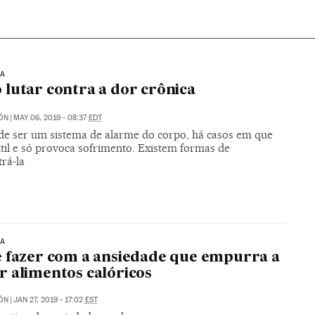
IA
lutar contra a dor crônica
ÓN
|
MAY 06, 2019 - 08:37
EDT
de ser um sistema de alarme do corpo, há casos em que
útil e só provoca sofrimento. Existem formas de
rá-la
IA
 fazer com a ansiedade que empurra a
 alimentos calóricos
ÓN
|
JAN 27, 2019 - 17:02
EST