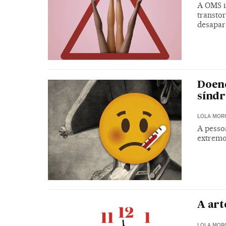
A OMS i
transto
desapar
Doenç
sínd
LOLA MOR
A pesso
extremo
A art
LOLA MOR