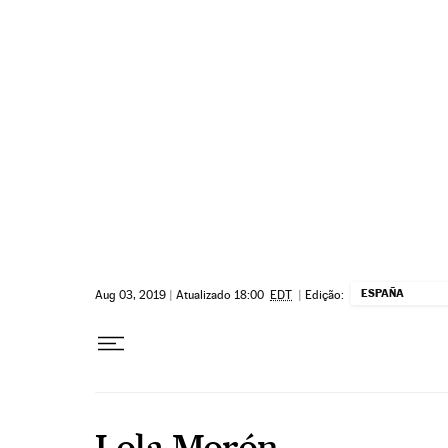
Pular para o conteúdo
ESPAÑA
Aug 03, 2019
|
Atualizado 18:00
EDT
|
Edição:
Lola Morón