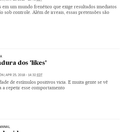
 em um mundo frenético que exige resultados imediatos
do sob controle. Além de irreais, essas pretensões são
IA
adura dos 'likes'
ÓN
|
APR 25, 2018 - 14:32
EDT
ade de estímulos positivos vicia. E muita gente se vê
a a repetir esse comportamento
EMANAL