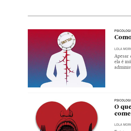
PSICOLOG
Como 
LOLA MOR
Apesar 
ela é in
administ
PSICOLOG
O que
comer
LOLA MOR