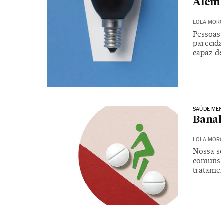
Além 
LOLA MOR
Pessoas
parecida
capaz de
SAÚDE ME
Banal
LOLA MOR
Nossa s
comuns 
tratame