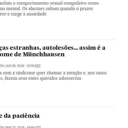
ncluiu o comportamento sexual compulsivo como
rno mental. Os alarmes saltam quando o prazer
ece e surge a ansiedade
as estranhas, autolesões... assim é a
rome de Münchhausen
ÓN
|
JUN 28, 2018 - 15:59
EDT
a com a síndrome quer chamar a atenção e, nos casos
s, fazem seus entes queridos adoecerem
e da paciência
ÓN
|
MAY 13, 2018 - 19:46
EDT