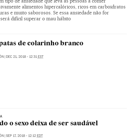
um tipo de ansiedade que leva as pessoas a comer
ivamente alimentos hipercalóricos, ricos em carboidratos
uras e muito saborosos. Se essa ansiedade não for
 será difícil superar o mau hábito
patas de colarinho branco
ÓN
|
DEC 21, 2018 - 12:31
EST
IA
o o sexo deixa de ser saudável
ÓN
|
SEP 17, 2018 - 12:12
EDT