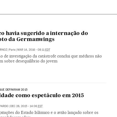
o havia sugerido a internação do
loto da Germanwings
ÁRNOZ
|
Paris
|
MAR 14, 2016 - 08:11
EDT
o de investigação da catástrofe conclui que médicos não
am sobre desequilíbrio do jovem
 QUE DEFINIRAM 2015
ldade como espetáculo em 2015
 PARDO
|
DEC 28, 2015 - 14:06
EST
itações do Estado Islâmico e o avião lançado sobre os