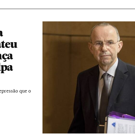
a
teu
nça
lpa
depressão que o