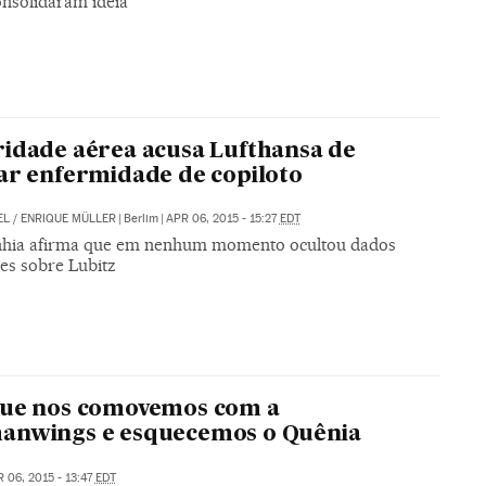
onsolidaram ideia
idade aérea acusa Lufthansa de
ar enfermidade de copiloto
EL
/
ENRIQUE MÜLLER
|
Berlim
|
APR 06, 2015 - 15:27
EDT
ia afirma que em nenhum momento ocultou dados
tes sobre Lubitz
que nos comovemos com a
anwings e esquecemos o Quênia
 06, 2015 - 13:47
EDT