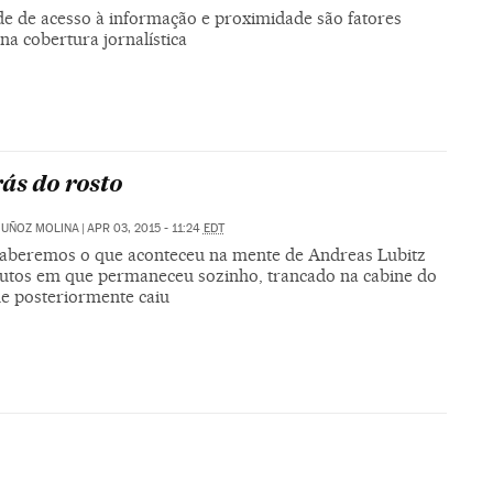
ade de acesso à informação e proximidade são fatores
 na cobertura jornalística
rás do rosto
MUÑOZ MOLINA
|
APR 03, 2015 - 11:24
EDT
aberemos o que aconteceu na mente de Andreas Lubitz
utos em que permaneceu sozinho, trancado na cabine do
ue posteriormente caiu