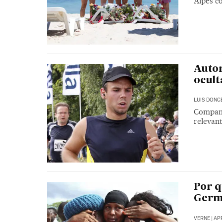
Alpes c
Autor
ocult
LUIS DONC
Companh
relevan
Por 
Germ
VERNE
|
APR