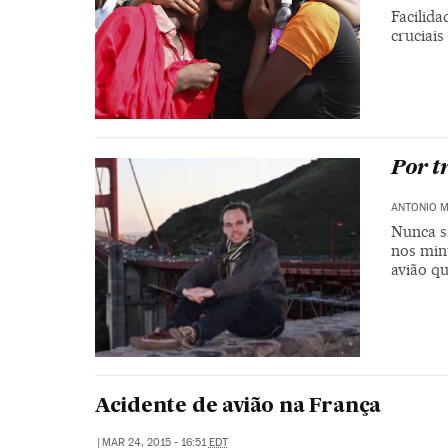
Facilid
cruciais
Por t
ANTONIO 
Nunca s
nos min
avião q
Acidente de avião na França
|
MAR 24, 2015 - 16:51
EDT