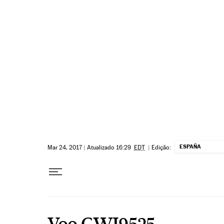
Pular para o conteúdo
ESPAÑA
Mar 24, 2017
|
Atualizado 16:29
EDT
|
Edição:
Voo GWI9525