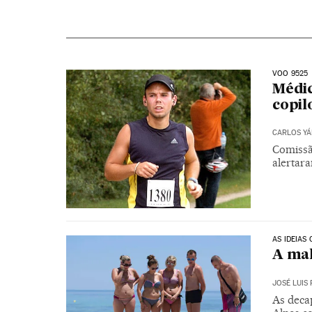
VOO 9525
Médic
copi
CARLOS Y
Comissã
alertar
AS IDEIAS
A ma
JOSÉ LUIS
As decap